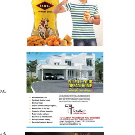
യേക
്ങൾ