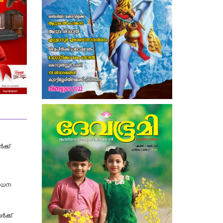
ക്ക്
ശോധന
‍ക്ക്