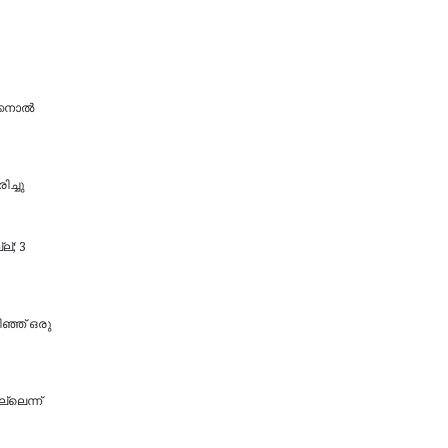
്കനാല്‍
ിച്ചു
്; 3
ിഞ്ഞ് ഒരു
്ലെന്ന്