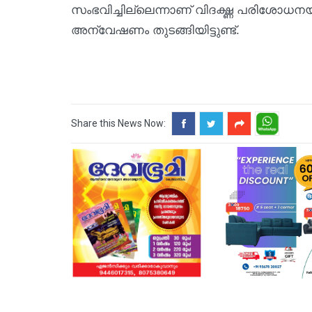
സംഭവിച്ചില്ലെന്നാണ് വിദഗ്ദ്ധ പരിശോധ
അന്വേഷണം തുടങ്ങിയിട്ടുണ്ട്.
Share this News Now: