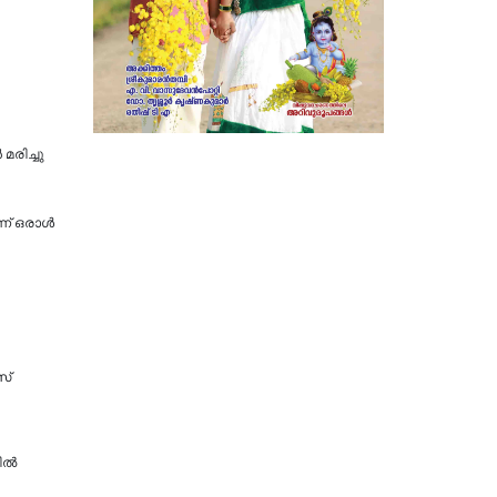
രിച്ചു
്ന് ഒരാൾ
സ്
ല്‍