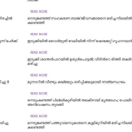
പരിക്ക്
READ MORE
രച്ചിൽ
നെടുങ്കണ്ടത്ത് സഹകരണ ബാങ്ക് ജീവനക്കാരനെ മരിച്ച നിലയില്‍
കണ്ടെത്തി
READ MORE
ന് പേര്‍ക്ക്
ഇടുക്കിയിൽ വൈദ്യുതി വേലിയിൽ നിന്ന് ഷോക്കേറ്റ് ഗൃഹനാഥൻ മ
READ MORE
ഇടുക്കി ശാന്തൻപാറയിൽ ഉരുൾപൊട്ടൽ; വീടിന്‍റെ ഭിത്തി തകർന
മരിച്ചു
READ MORE
്ചു; 8
മൂന്നാറിൽ വീണ്ടും കയ്യേറ്റം ഒഴിപ്പിക്കലുമായി ദൗത്യസംഘം
READ MORE
നെടുംകണ്ടത്ത് പില്ലർകുഴിയിൽ തലകീഴായി മൃതദേഹം; പൊലീ
അന്വേഷണം തുടങ്ങി
READ MORE
ിച്ചു
നെടുങ്കണ്ടത്ത് പത്തുവയസുകാരനെ കുളിമുറിയില്‍ മരിച്ച നിലയി
കണ്ടെത്തി