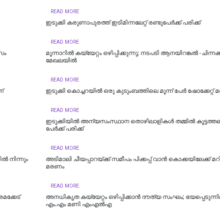
READ MORE
ഇടുക്കി കരുണാപുരത്ത് ഇടിമിന്നലേറ്റ് രണ്ടുപേര്‍ക്ക് പരിക്ക്
READ MORE
വസം
മൂന്നാറില്‍ കയ്യേറ്റം ഒഴിപ്പിക്കുന്നു; നടപടി ആനയിറങ്കല്‍ -ചിന്നക
മേഖലയില്‍
READ MORE
ന്
ഇടുക്കി കൊച്ചറയിൽ ഒരു കുടുംബത്തിലെ മൂന്ന് പേർ ഷോക്കേറ്റ് മര
READ MORE
ഇടുക്കിയിൽ അന്യസംസ്ഥാന തൊഴിലാളികൾ തമ്മിൽ കൂട്ടത്തല്ല
പേർക്ക് പരിക്ക്
READ MORE
‍ നിന്നും
അടിമാലി ചീയപ്പാറയ്ക്ക് സമീപം പിക്കപ്പ് വാന്‍ കൊക്കയിലേക്ക് മറ
മരണം
READ MORE
മക്കേട്
അനധികൃത കയ്യേറ്റം ഒഴിപ്പിക്കാന്‍ ദൗത്യ സംഘം; ഭയപ്പെടുന്നില
എം.എം മണി എംഎൽഎ