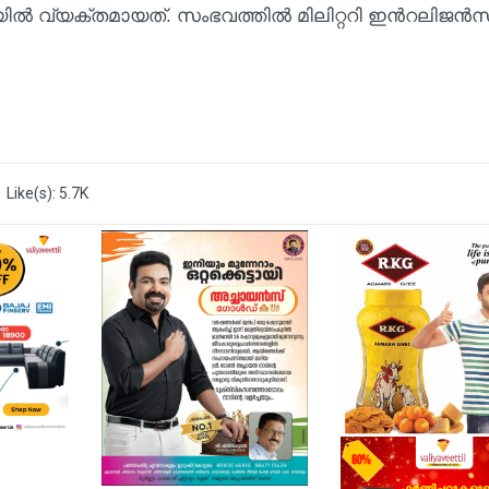
നയിൽ വ്യക്തമായത്. സംഭവത്തിൽ മിലിറ്ററി ഇൻറലിജൻസ
Like(s): 5.7K