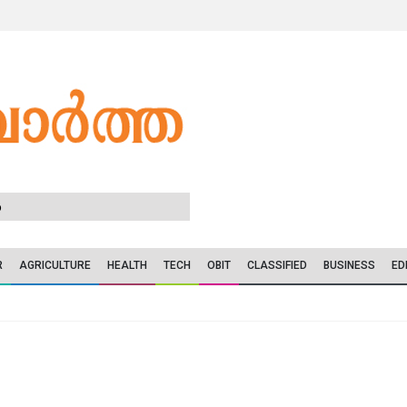
6
R
AGRICULTURE
HEALTH
TECH
OBIT
CLASSIFIED
BUSINESS
ED