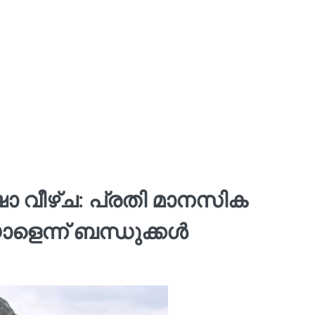
ഷാ വീഴ്ച: പ്രതി മാനസിക
ാളെന്ന് ബന്ധുക്കൾ