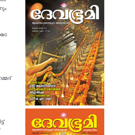
നും
്ഷാ
്മദ്
ട്