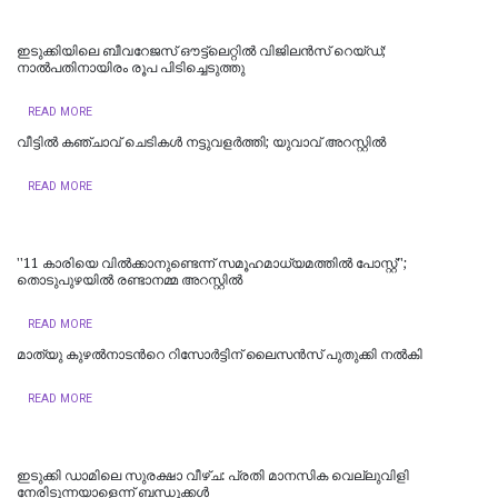
ഇടുക്കിയിലെ ബീവറേജസ് ഔട്ട്‍ലെറ്റിൽ വിജിലൻസ് റെയ്ഡ്;
നാല്‍പതിനായിരം രൂപ പിടിച്ചെടുത്തു
READ MORE
വീട്ടില്‍ കഞ്ചാവ് ചെടികള്‍ നട്ടുവളര്‍ത്തി; യുവാവ് അറസ്റ്റില്‍
READ MORE
''11 കാരിയെ വിൽക്കാനുണ്ടെന്ന് സമൂഹമാധ്യമത്തിൽ പോസ്റ്റ്'';
തൊടുപുഴയിൽ രണ്ടാനമ്മ അറസ്റ്റിൽ
READ MORE
മാത്യു കുഴൽനാടന്‍റെ റിസോർട്ടിന് ലൈസൻസ് പുതുക്കി നൽകി
READ MORE
ഇടുക്കി ഡാമിലെ സുരക്ഷാ വീഴ്ച: പ്രതി മാനസിക വെല്ലുവിളി
നേരിടുന്നയാളെന്ന് ബന്ധുക്കൾ