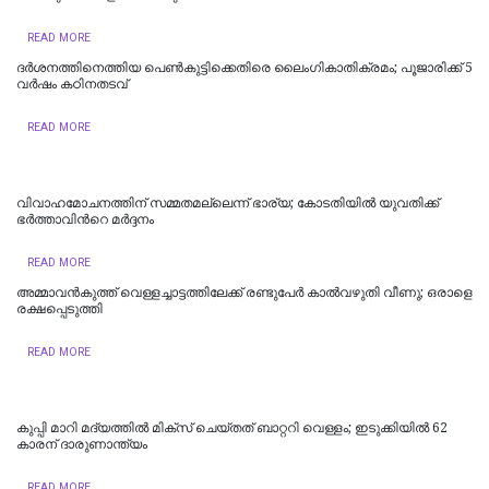
READ MORE
ദർശനത്തിനെത്തിയ പെൺകുട്ടിക്കെതിരെ ലൈംഗികാതിക്രമം; പൂജാരിക്ക് 5
വർഷം കഠിനതടവ്
READ MORE
വിവാഹമോചനത്തിന് സമ്മതമല്ലെന്ന് ഭാര്യ; കോടതിയില്‍ യുവതിക്ക്
ഭര്‍ത്താവിന്‍റെ മർദ്ദനം
READ MORE
അമ്മാവന്‍കുത്ത് വെള്ളച്ചാട്ടത്തിലേക്ക് രണ്ടുപേര്‍ കാല്‍വഴുതി വീണു; ഒരാളെ
രക്ഷപ്പെടുത്തി
READ MORE
കുപ്പി മാറി മദ്യത്തില്‍ മിക്സ് ചെയ്തത് ബാറ്ററി വെള്ളം; ഇടുക്കിയില്‍ 62
കാരന് ദാരുണാന്ത്യം
READ MORE