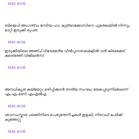
READ MORE
ബിജെപി അംഗത്വം നേടിയ ഫാ. കുര്യാക്കോസിനെ ചുമതലയില്‍ നിന്നും
മാറ്റി ഇടുക്കി രൂപത
READ MORE
ഇടുക്കിയിലെ അഞ്ച് വിദേശമദ്യ വില്‍പ്പനശാലകളില്‍ വന്‍ ക്രമക്കേട്
കണ്ടെത്തി വിജിലന്‍സ്
READ MORE
അനധികൃത കയ്യേറ്റം ഒഴിപ്പിക്കാന്‍ ദൗത്യ സംഘം; ഭയപ്പെടുന്നില്ലെന്ന്
എം.എം മണി എംഎൽഎ
READ MORE
ശവസംസ്കാര ചടങ്ങിനിടെ പെരുന്തേനീച്ചകൾ ഇളകി; നിരവധി പേർക്ക്
കുത്തേറ്റു
READ MORE