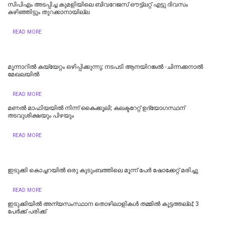
സിപിഎം അടപ്പിച്ച കുമളിയിലെ ബിവറേജസ് ഔട്ട്ലറ്റ് എട്ടു ദിവസം
കഴിഞ്ഞിട്ടും തുറക്കാനായില്ല
READ MORE
മൂന്നാറില്‍ കയ്യേറ്റം ഒഴിപ്പിക്കുന്നു; നടപടി ആനയിറങ്കല്‍ -ചിന്നക്കനാല്‍
മേഖലയില്‍
READ MORE
മണല്‍ മാഫിയയില്‍ നിന്ന് കൈക്കൂലി; കലക്ടറേറ്റ് ഉദ്യോഗസ്ഥന്
തടവുശിക്ഷയും പിഴയും
READ MORE
ഇടുക്കി കൊച്ചറയിൽ ഒരു കുടുംബത്തിലെ മൂന്ന് പേർ ഷോക്കേറ്റ് മരിച്ചു
READ MORE
ഇടുക്കിയിൽ അന്യസംസ്ഥാന തൊഴിലാളികൾ തമ്മിൽ കൂട്ടത്തല്ല്; 3
പേർക്ക് പരിക്ക്