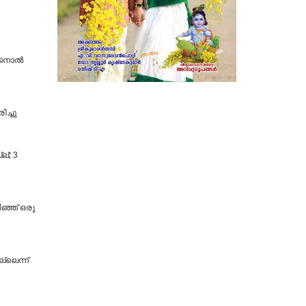
്കനാല്‍
ിച്ചു
്; 3
ിഞ്ഞ് ഒരു
്ലെന്ന്