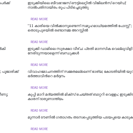
ർക്ക്
ഇടുക്കിയിലെ ബീവറേജസ് ഔട്ട്‍ലെറ്റിൽ വിജിലൻസ് റെയ്ഡ്;
നാല്‍പതിനായിരം രൂപ പിടിച്ചെടുത്തു
READ MORE
''11 കാരിയെ വിൽക്കാനുണ്ടെന്ന് സമൂഹമാധ്യമത്തിൽ പോസ്റ്റ്'';
തൊടുപുഴയിൽ രണ്ടാനമ്മ അറസ്റ്റിൽ
READ MORE
ൽകി
ഇടുക്കി ഡാമിലെ സുരക്ഷാ വീഴ്ച: പ്രതി മാനസിക വെല്ലുവിളി
നേരിടുന്നയാളെന്ന് ബന്ധുക്കൾ
READ MORE
പൂജാരിക്ക്
വിവാഹമോചനത്തിന് സമ്മതമല്ലെന്ന് ഭാര്യ; കോടതിയില്‍ യുവത
ഭര്‍ത്താവിന്‍റെ മർദ്ദനം
READ MORE
വീണു;
കുപ്പി മാറി മദ്യത്തില്‍ മിക്സ് ചെയ്തത് ബാറ്ററി വെള്ളം; ഇടുക്കി
കാരന് ദാരുണാന്ത്യം
READ MORE
മൂന്നാർ ടൗണിൽ ഗതാഗതം തടസപ്പെടുത്തിയ പടയപ്പയെ കാടുകയ
READ MORE