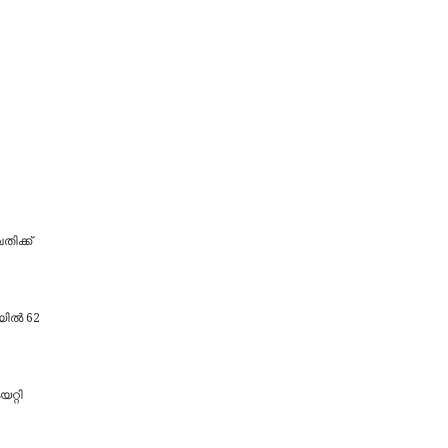
ിക്ക്
യില്‍ 62
റ്റി