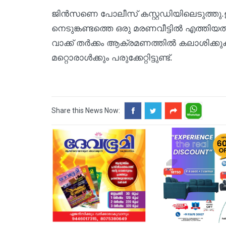
ജിൻസണെ പോലീസ് കസ്റ്റഡിയിലെടുത്തു.
നെടുങ്കണ്ടത്തെ ഒരു മരണവീട്ടിൽ എത്തിയ
വാക്ക് തർക്കം ആക്രമണത്തിൽ കലാശിക്കുകയ
മറ്റൊരാൾക്കും പരുക്കേറ്റിട്ടുണ്ട്.
Share this News Now: