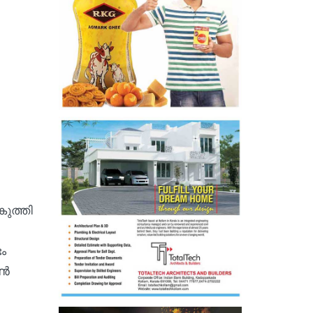
ുത്തി
ം
സൺ