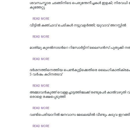
ശവസംസ്കാര ചടങ്ങിനിടെ പെരുന്തേനീച്ചകൾ ഇളകി; നിരവധി പേ
കുത്തേറ്റു
READ MORE
വീട്ടില്‍ കഞ്ചാവ് ചെടികള്‍ നട്ടുവളര്‍ത്തി; യുവാവ് അറസ്റ്റില്‍
READ MORE
മാത്യു കുഴൽനാടന്‍റെ റിസോർട്ടിന് ലൈസൻസ് പുതുക്കി ന
READ MORE
ദർശനത്തിനെത്തിയ പെൺകുട്ടിക്കെതിരെ ലൈംഗികാതിക്രമം; 
5 വർഷം കഠിനതടവ്
READ MORE
അമ്മാവന്‍കുത്ത് വെള്ളച്ചാട്ടത്തിലേക്ക് രണ്ടുപേര്‍ കാല്‍വഴുതി 
ഒരാളെ രക്ഷപ്പെടുത്തി
READ MORE
വണ്ടിപെരിയാറില്‍ ജനവാസ മേഖലയില്‍ വീണ്ടും കടുവ ഇറങ്ങി
READ MORE