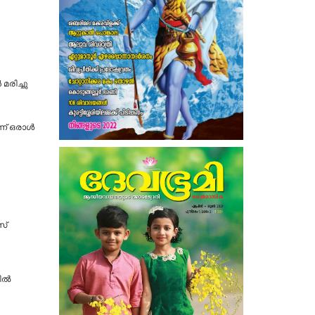
രിച്ചു
്ന് ഒരാൾ
സ്
ല്‍