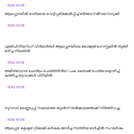
READ MORE
ആലപ്പുഴയിൽ ഭാര്യയെ വെട്ടിപ്പരിക്കേൽപ്പിച്ച് ഭർത്താവ് ജീവനൊടുക്കി
READ MORE
എഞ്ചിനീയറിം​ഗ് വിദ്യാർത്ഥി ആലപ്പുഴയിലെ കോളേജ് ഹോസ്റ്റലിൽ തൂങ്ങി
മരിച്ച നിലയില്‍
READ MORE
അമിതവേഗത ചോദ്യം ചെയ്തതിന്‍റെ പക: ബൈക്ക് പെട്രോളൊഴിച്ച്
കത്തിച്ച യുവാക്കള്‍ പിടിയില്‍
READ MORE
നൂറനാട് മണ്ണെടുപ്പ്; സമരത്തെ തുടര്‍ന്ന് തല്‍ക്കാലത്തേക്ക് നിര്‍ത്തിവച്ചു
READ MORE
ആലപ്പുഴ കളക്ടറേറ്റിലേക്ക് കർഷക മോർച്ച നടത്തിയ മാർച്ചിൽ സംഘർഷം