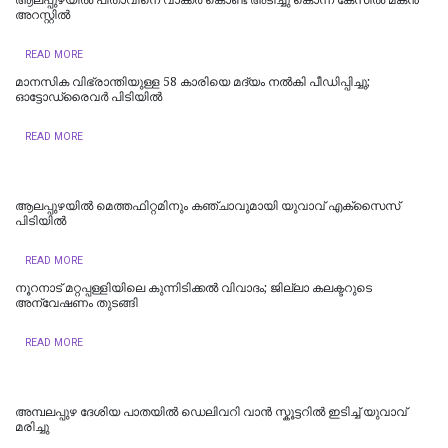
അറസ്റ്റിൽ
READ MORE
മാനസിക വിഭ്രാന്തിയുള്ള 58 കാരിയെ മദ്യം നൽകി പീഡിപ്പിച്ചു;
ഓട്ടോ‍ഡ്രൈവർ പിടിയിൽ
READ MORE
ആലപ്പുഴയിൽ മെത്തഫിറ്റമിനും കഞ്ചാവുമായി യുവാവ് എക്‌സൈസ്
പിടിയിൽ
READ MORE
നൂറനാട് മറ്റപ്പള്ളിയിലെ കുന്നിടിക്കല്‍ വിവാദം; ജില്ലാ കലക്ടറുടെ
അന്വേഷണം തുടങ്ങി
READ MORE
അമ്പലപ്പുഴ ദേശിയ പാതയിൽ ഡെലിവറി വാൻ സ്കൂട്ടറിൽ ഇടിച്ച് യുവാവ്
മരിച്ചു