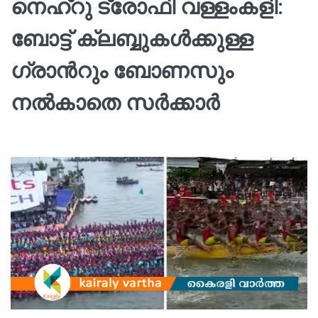
നെഹ്റു ട്രോഫി വള്ളംകളി:
ബോട്ട് ക്ലബ്ബുകൾക്കുള്ള
ഗ്രാന്‍റും ബോണസും
നൽകാതെ സർക്കാർ