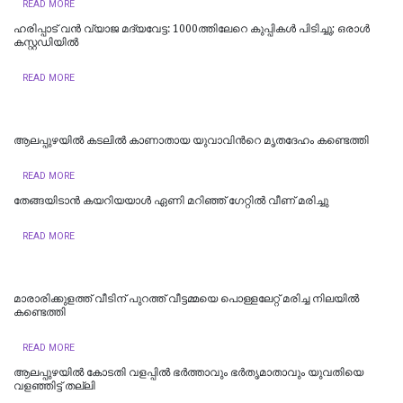
READ MORE
ഹരിപ്പാട് വൻ വ്യാജ മദ്യവേട്ട: 1000ത്തിലേറെ കുപ്പികൾ പിടിച്ചു; ഒരാൾ
കസ്റ്റഡിയിൽ
READ MORE
ആലപ്പുഴയിൽ കടലിൽ കാണാതായ യുവാവിന്‍റെ മൃതദേഹം കണ്ടെത്തി
READ MORE
തേങ്ങയിടാൻ കയറിയയാള്‍ ഏണി മറിഞ്ഞ് ഗേറ്റില്‍ വീണ് മരിച്ചു
READ MORE
മാരാരിക്കുളത്ത് വീടിന് പുറത്ത് വീട്ടമ്മയെ പൊള്ളലേറ്റ് മരിച്ച നിലയിൽ
കണ്ടെത്തി
READ MORE
ആലപ്പുഴയില്‍ കോടതി വളപ്പിൽ ഭർത്താവും ഭർതൃമാതാവും യുവതിയെ
വളഞ്ഞിട്ട് തല്ലി