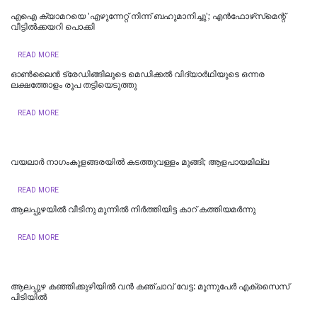
എഐ ക്യാമറയെ 'എഴുന്നേറ്റ് നിന്ന് ബഹുമാനിച്ചു'; എൻഫോഴ്‌സ്‌മെന്റ്
വീട്ടില്‍ക്കയറി പൊക്കി
READ MORE
ഓണ്‍ലൈന്‍ ട്രേഡിങ്ങിലൂടെ മെഡിക്കല്‍ വിദ്യാര്‍ഥിയുടെ ഒന്നര
ലക്ഷത്തോളം രൂപ തട്ടിയെടുത്തു
READ MORE
വയലാർ നാ​ഗംകുളങ്ങരയിൽ കടത്തുവള്ളം മുങ്ങി; ആളപായമില്ല
READ MORE
ആലപ്പുഴയില്‍ വീടിനു മുന്നില്‍ നിര്‍ത്തിയിട്ട കാറ് കത്തിയമര്‍ന്നു
READ MORE
ആലപ്പുഴ കഞ്ഞിക്കുഴിയിൽ വൻ കഞ്ചാവ് വേട്ട: മൂന്നുപേർ എക്സൈസ്
പിടിയിൽ