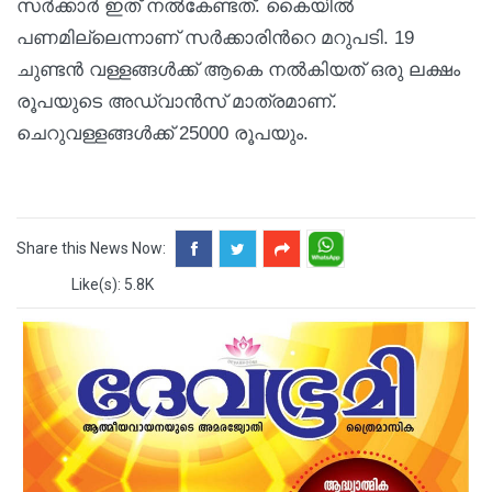
സര്‍ക്കാർ ഇത് നല്‍കേണ്ടത്. കൈയില്‍
പണമില്ലെന്നാണ് സർക്കാരിന്‍റെ മറുപടി. 19
ചുണ്ടന്‍ വള്ളങ്ങള്‍ക്ക് ആകെ നൽകിയത് ഒരു ലക്ഷം
രൂപയുടെ അഡ്വാന്‍സ് മാത്രമാണ്.
ചെറുവള്ളങ്ങൾക്ക് 25000 രൂപയും.
Share this News Now:
Like(s): 5.8K