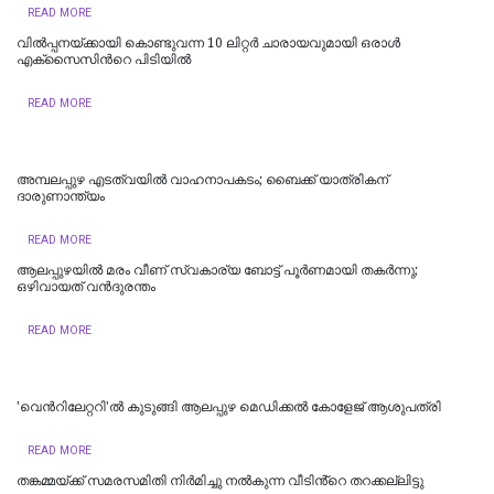
READ MORE
വിൽപ്പനയ്ക്കായി കൊണ്ടുവന്ന 10 ലിറ്റർ ചാരായവുമായി ഒരാൾ
എക്സൈസിന്‍റെ പിടിയിൽ
READ MORE
അമ്പലപ്പുഴ എടത്വയിൽ വാഹനാപകടം; ബൈക്ക് യാത്രികന്
ദാരുണാന്ത്യം
READ MORE
ആലപ്പുഴയിൽ മരം വീണ് സ്വകാര്യ ബോട്ട് പൂർണമായി തകർന്നു;
ഒഴിവായത് വന്‍ദുരന്തം
READ MORE
'വെന്‍റിലേറ്ററി'ൽ കുടുങ്ങി ആലപ്പുഴ മെഡിക്കൽ കോളേജ് ആശുപത്രി
READ MORE
തങ്കമ്മയ്ക്ക് സമരസമിതി നിർമിച്ചു നൽകുന്ന വീടിൻ്റെ തറക്കല്ലിട്ടു