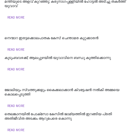
മന്തിയുടെ അളവ് കുറഞ്ഞു; കരുനാ​ഗപ്പള്ളിയിൽ ഹോട്ടല്‍ അടിച്ചു തകര്‍ത്ത്
യുവാവ്
READ MORE
നെന്മാറ ഇരട്ടക്കൊലപാതക കേസ്: ചെന്താമര കുറ്റക്കാരൻ
READ MORE
കുടുംബവഴക്ക്; ആലപ്പുഴയില്‍ യുവാവിനെ ബന്ധു കുത്തിക്കൊന്നു
READ MORE
ജോലിയും സ്വത്തുക്കളും കൈക്കലാക്കാൻ ക്വട്ടേഷൻ നൽകി അമ്മയെ
കൊലപ്പെടുത്തി
READ MORE
തെലങ്കാനയിൽ പോക്‌സോ കേസില്‍ ജാമ്യത്തില്‍ ഇറങ്ങിയ പ്രതി
അതിജീവിത അടക്കം ആറുപേരെ കൊന്നു
READ MORE