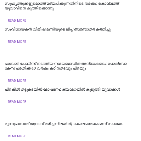
സുഹൃത്തുക്കളുമൊത്ത് മദ്യപിക്കുന്നതിനിടെ തര്‍ക്കം; കൊല്ലത്ത്
യുവാവിനെ കുത്തിക്കൊന്നു
READ MORE
സംവിധായകൻ വിജീഷ് മണിയുടെ ജീപ്പ് അജ്ഞാതർ കത്തിച്ചു
READ MORE
പാമ്പാടി പോലീസ് നടത്തിയ സമയബന്ധിത അന്വേഷണം; പോക്സോ
കേസ് പ്രതിക്ക് 40 വർഷം കഠിനതടവും പിഴയും
READ MORE
പിഴകിൽ തട്ടുകടയിൽ മോഷണം; ക്യാമറയിൽ കുടുങ്ങി യുവാക്കൾ
READ MORE
മുണ്ടുപാലത്ത് യുവാവ് മരിച്ച നിലയില്‍; കൊലപാതകമെന്ന് സംശയം
READ MORE