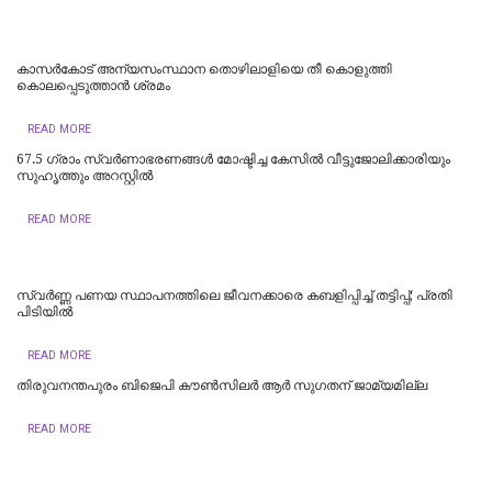
കാസര്‍കോട് അന്യസംസ്ഥാന തൊഴിലാളിയെ തീ കൊളുത്തി
കൊലപ്പെടുത്താന്‍ ശ്രമം
READ MORE
67.5 ഗ്രാം സ്വർണാഭരണങ്ങൾ മോഷ്ടിച്ച കേസിൽ വീട്ടുജോലിക്കാരിയും
സുഹൃത്തും അറസ്റ്റിൽ
READ MORE
സ്വർണ്ണ പണയ സ്ഥാപനത്തിലെ ജീവനക്കാരെ കബളിപ്പിച്ച് തട്ടിപ്പ്; പ്രതി
പിടിയില്‍
READ MORE
തിരുവനന്തപുരം ബിജെപി കൗൺസിലർ ആർ സുഗതന് ജാമ്യമില്ല
READ MORE