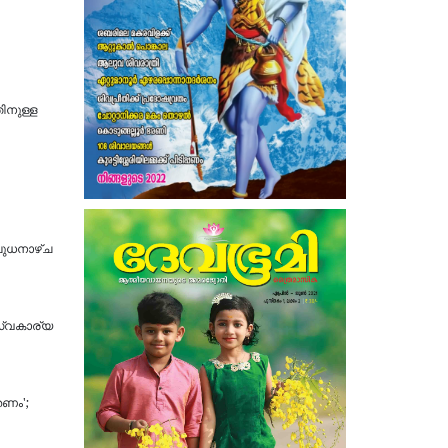
തിനുള്ള
ബുധനാഴ്ച
സ്വകാര്യ
തണം';