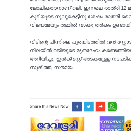
ജോലിക്കാരനാണ് റജി. ഇന്നലെ രാത്രി 12
കുട്ടിയുടെ നൂലുകെട്ടിനു ശേഷം രാത്രി വൈ
വിജയമ്മയും തമ്മിൽ വാക്കു തർക്കം ഉണ്ടായി.
വീടിന്റെ പിന്നിലെ പുരയിടത്തിൽ വൻ സ്ഫോ
നിലയിൽ റജിയുടെ മൃതദേഹം കണ്ടെത്തിയ
അറിയിച്ചു. ഇൻക്വസ്റ്റ് അടക്കമുള്ള നടപടി
സുജിത്ത്, സൗമ്യ.
Share this News Now: