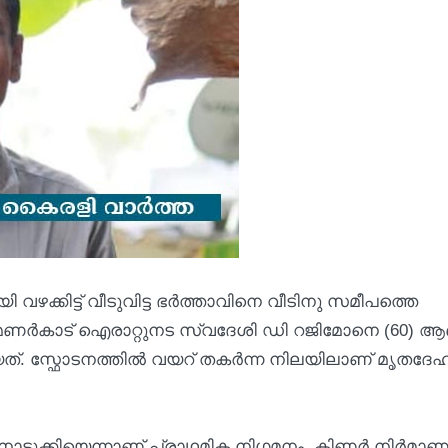
ഴക്കിട്ട് വീടുവിട്ട ഭർത്താവിനെ വീടിനു സമീപത്തെ
ി. മണർകാട് ഐരാറ്റുനട സ്വദേശി ഡി റജിമോനെ (60) 
ിയത്. സ്ഫോടനത്തിൽ വയറ് തകർന്ന നിലയിലാണ് മൃതദേ
ീവനൊടുക്കിയെന്നാണ് പ്രാഥമിക നിഗമനം. കിണർ നിർമാ