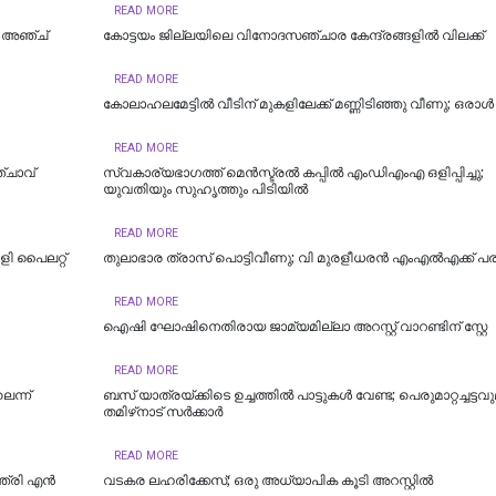
READ MORE
ു; അഞ്ച്
കോട്ടയം ജില്ലയിലെ വിനോദസഞ്ചാര കേന്ദ്രങ്ങളിൽ വിലക്ക്
READ MORE
കോലാഹലമേട്ടിൽ വീടിന് മുകളിലേക്ക് മണ്ണിടിഞ്ഞു വീണു; ഒരാൾ മ
READ MORE
്ചാവ്
സ്വകാര്യഭാഗത്ത് മെൻസ്ട്രൽ കപ്പിൽ എംഡിഎംഎ ഒളിപ്പിച്ചു;
യുവതിയും സുഹൃത്തും പിടിയിൽ
READ MORE
ി പൈലറ്റ്
തുലാഭാര ത്രാസ് പൊട്ടിവീണു; വി മുരളീധരന്‍ എംഎല്‍എക്ക് പരി
READ MORE
ഐഷി ഘോഷിനെതിരായ ജാമ്യമില്ലാ അറസ്റ്റ് വാറണ്ടിന് സ്റ്റേ
READ MORE
െന്ന്
ബസ് യാത്രയ്ക്കിടെ ഉച്ചത്തിൽ പാട്ടുകൾ വേണ്ട; പെരുമാറ്റച്ചട്ടവ
തമിഴ്‌നാട് സര്‍ക്കാര്‍
READ MORE
്ത്രി എൻ
വടകര ലഹരിക്കേസ്; ഒരു അധ്യാപിക കൂടി അറസ്റ്റില്‍