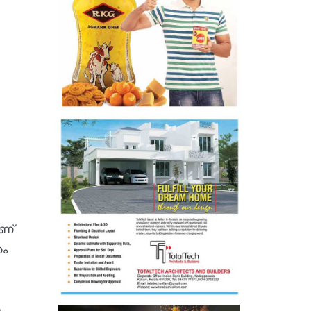
ആണ്
ഹം
ണ