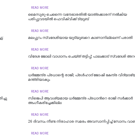
READ MORE
മൈസൂരു-ചെന്നൈ വന്ദേഭാരതില്‍ യാത്രക്കാരന് നല്‍കിയ
പരിപ്പുവടയില്‍ ഫെവിക്വിക്ക് ട്യൂബ്
READ MORE
ു;
മലപ്പുറം സ്വദേശിയായ യൂട്യൂബറെ കാണാനില്ലെന്ന് പരാതി
READ MORE
വിദേശ ജോലി വാഗ്ദാനം ചെയ്ത് തട്ടിപ്പ്; പാലക്കാട് സ്വദേശി അറസ്
READ MORE
ധര്‍മ്മേന്ദ്ര പ്രധാന്റെ രാജി; പ്രള്‍ഹാദ് ജോഷി കേന്ദ്ര വിദ്യാ
മന്ത്രിയാകും
READ MORE
ിച്ചു
സിജെപി ആവശ്യമായ ധർമ്മേന്ദ്ര പ്രധാന്‍റെ രാജി സർക്കാർ
അംഗീകരിച്ചേക്കില്ല
READ MORE
26 ദിവസം നീണ്ട നിരാഹാര സമരം അവസാനിപ്പിച്ച് സോനം വാങ
READ MORE