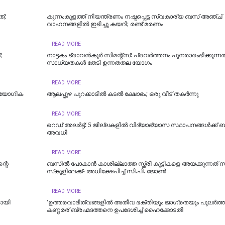
്;
കുന്നംകുളത്ത് നിയന്ത്രണം നഷ്ടപ്പെട്ട സ്വകാര്യ ബസ് അഞ്ച്
വാഹനങ്ങളിൽ ഇടിച്ചു കയറി; രണ്ട് മരണം
READ MORE
;
നാട്ടകം ട്രാവൻകൂർ സിമന്റ്സ്: പ്രവർത്തനം പുനരാരംഭിക്കുന്ന
സാധ്യതകൾ തേടി ഉന്നതതല യോഗം
READ MORE
്യോ​ഗിക
ആലപ്പുഴ പുറക്കാടിൽ കടൽ ക്ഷോഭം; ഒരു വീട് തകർന്നു
READ MORE
റെഡ് അലർട്ട്: 5 ജില്ലകളിൽ വിദ്യാഭ്യാസ സ്ഥാപനങ്ങൾക്ക് 
അവധി
READ MORE
്റെ
ബസിൽ പോകാൻ കാശില്ലാത്ത സ്ത്രീ കുട്ടികളെ അയക്കുന്നത് 
സ്‌കൂളിലേക്ക്- അധിക്ഷേപിച്ച് സി.പി. ജോൺ
READ MORE
ായി
'ഉത്തരവാദിത്വങ്ങളിൽ അതീവ ഭക്തിയും ജാഗ്രതയും പുലര്‍ത്
കണ്ഠരര് ബ്രഹ്മദത്തനെ ഉപദേശിച്ച് ഹൈക്കോടതി