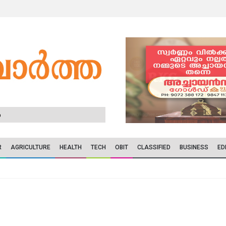
6
R
AGRICULTURE
HEALTH
TECH
OBIT
CLASSIFIED
BUSINESS
ED