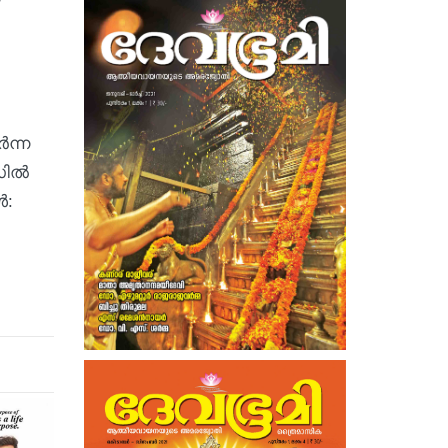
ർന്ന
സിൽ
ൾ: