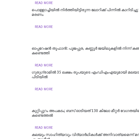
READ MORE
പൊള്ളാച്ചിയില്‍ നിർത്തിയിട്ടിരുന്ന ലോറിക്ക് പിന്നിൽ കാറിടിച്ച
മരണം
READ MORE
ഓപ്പറേഷൻ തൂഫാൻ: പൂജപ്പുര, കണ്ണൂർ ജയിലുകളിൽ നിന്ന് കഞ
കണ്ടെത്തി
READ MORE
ഗുരുഗ്രാമിൽ 35 ലക്ഷം രൂപയുടെ എംഡിഎംഎയുമായി മലയാള
പിടിയില്‍
READ MORE
കുറ്റിപ്പുറം അപകടം; ബസ് ഓടിയത് 130 കിലോ മീറ്റർ വേഗതയില
കണ്ടെത്തൽ
READ MORE
കലയും സാഹിത്യവും വിദ്യാർഥികൾക്ക് അനിവാര്യമെന്ന് മന