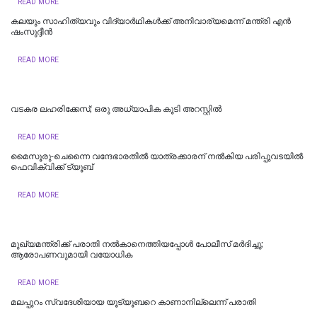
READ MORE
കലയും സാഹിത്യവും വിദ്യാർഥികൾക്ക് അനിവാര്യമെന്ന് മന്ത്രി എൻ
ഷംസുദ്ദീൻ
READ MORE
വടകര ലഹരിക്കേസ്; ഒരു അധ്യാപിക കൂടി അറസ്റ്റില്‍
READ MORE
മൈസൂരു-ചെന്നൈ വന്ദേഭാരതില്‍ യാത്രക്കാരന് നല്‍കിയ പരിപ്പുവടയില്‍
ഫെവിക്വിക്ക് ട്യൂബ്
READ MORE
മുഖ്യമന്ത്രിക്ക് പരാതി നൽകാനെത്തിയപ്പോൾ പോലീസ് മർദിച്ചു;
ആരോപണവുമായി വയോധിക
READ MORE
മലപ്പുറം സ്വദേശിയായ യൂട്യൂബറെ കാണാനില്ലെന്ന് പരാതി