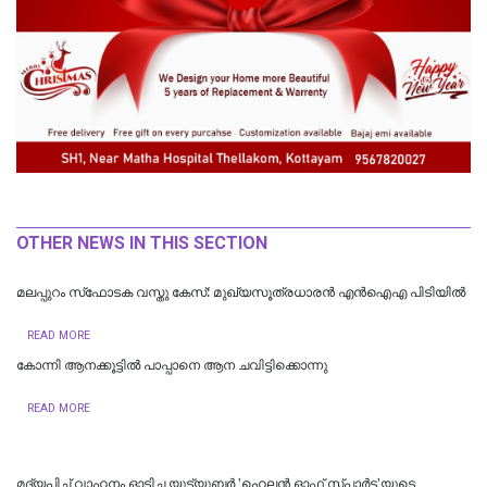
OTHER NEWS IN THIS SECTION
മലപ്പുറം സ്‌ഫോടക വസ്തു കേസ്: മുഖ്യസൂത്രധാരന്‍ എന്‍ഐഎ പിടിയില്‍
READ MORE
കോന്നി ആനക്കൂട്ടിൽ പാപ്പാനെ ആന ചവിട്ടിക്കൊന്നു
READ MORE
മദ്യപിച്ച് വാഹനം ഓടിച്ച യൂട്യൂബർ 'ഹെലൻ ഓഫ് സ്പാർട്ട'യുടെ