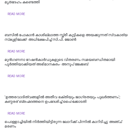
മൃതദേഹം കണ്ടെത്തി
READ MORE
ബസിൽ പോകാൻ കാശില്ലാത്ത സ്ത്രീ കുട്ടികളെ അയക്കുന്നത് സ്വകാര്യ
സ്‌കൂളിലേക്ക്- അധിക്ഷേപിച്ച് സി.പി. ജോൺ
READ MORE
മുൻഗണനാ റേഷൻകാർഡുകളുടെ വിതരണം സമയബന്ധിതമായി
പൂർത്തിയാക്കിയത് അഭിമാനകരം- അനൂപ് ജേക്കബ്
READ MORE
'ഉത്തരവാദിത്വങ്ങളിൽ അതീവ ഭക്തിയും ജാഗ്രതയും പുലര്‍ത്തണം';
കണ്ഠരര് ബ്രഹ്മദത്തനെ ഉപദേശിച്ച് ഹൈക്കോടതി
READ MORE
പൊള്ളാച്ചിയില്‍ നിർത്തിയിട്ടിരുന്ന ലോറിക്ക് പിന്നിൽ കാറിടിച്ചു; അഞ്ച്
മരണം