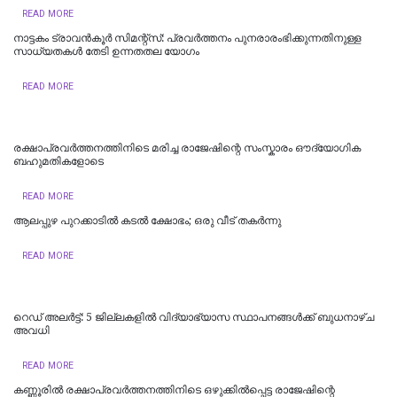
READ MORE
നാട്ടകം ട്രാവൻകൂർ സിമന്റ്സ്: പ്രവർത്തനം പുനരാരംഭിക്കുന്നതിനുള്ള
സാധ്യതകൾ തേടി ഉന്നതതല യോഗം
READ MORE
രക്ഷാപ്രവർത്തനത്തിനിടെ മരിച്ച രാജേഷിന്റെ സംസ്കാരം ഔദ്യോ​ഗിക
ബഹുമതികളോടെ
READ MORE
ആലപ്പുഴ പുറക്കാടിൽ കടൽ ക്ഷോഭം; ഒരു വീട് തകർന്നു
READ MORE
റെഡ് അലർട്ട്: 5 ജില്ലകളിൽ വിദ്യാഭ്യാസ സ്ഥാപനങ്ങൾക്ക് ബുധനാഴ്ച
അവധി
READ MORE
കണ്ണൂരിൽ രക്ഷാപ്രവർത്തനത്തിനിടെ ഒഴുക്കിൽപ്പെട്ട രാജേഷിന്റെ