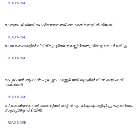
READ MORE
കോട്ടയം ജില്ലയിലെ വിനോദസഞ്ചാര കേന്ദ്രങ്ങളിൽ വിലക്ക്
READ MORE
കോലാഹലമേട്ടിൽ വീടിന് മുകളിലേക്ക് മണ്ണിടിഞ്ഞു വീണു; ഒരാൾ മരിച്ചു
READ MORE
ഓപ്പറേഷൻ തൂഫാൻ: പൂജപ്പുര, കണ്ണൂർ ജയിലുകളിൽ നിന്ന് കഞ്ചാവ്
കണ്ടെത്തി
READ MORE
സ്വകാര്യഭാഗത്ത് മെൻസ്ട്രൽ കപ്പിൽ എംഡിഎംഎ ഒളിപ്പിച്ചു; യുവതിയും
സുഹൃത്തും പിടിയിൽ
READ MORE