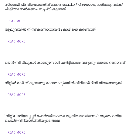
സിജെപി പ്രതിഷേധത്തിന് നേരെ പെല്ലറ്റ് പ്രയോഗം; പരിക്കേറ്റവർക്ക്
ചികിത്സ നൽകണം- സുപ്രീംകോടതി
READ MORE
ആലുവയിൽ നിന്ന് കാണാതായ 12കാരിയെ കണ്ടെത്തി
READ MORE
ജെന്‍-സി റീലുകള്‍ കാണുമ്പോള്‍ ഛര്‍ദ്ദിക്കാന്‍ വരുന്നു- കങ്കണ റണാവത്
READ MORE
നീറ്റിൽ മാർക്ക് കുറഞ്ഞു; മഹാരാഷ്ട്രയിൽ വിദ്യാർഥിനി ജീവനൊടുക്കി
READ MORE
'നീറ്റ് ചോദ്യപ്പേപ്പർ ചോർത്തിയവരെ തൂക്കിക്കൊല്ലണം'; ആത്മഹത്യ
ചെയ്ത വിദ്യാർഥിനിയുടെ അമ്മ
READ MORE