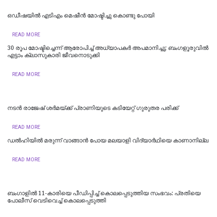
ഒഡീഷയിൽ എടിഎം മെഷീൻ മോഷ്ടിച്ചു കൊണ്ടു പോയി
READ MORE
30 രൂപ മോഷ്ടിച്ചെന്ന് ആരോപിച്ച് അധ്യാപകർ അപമാനിച്ചു; ബംഗളൂരുവിൽ
എട്ടാം ക്ലാസുകാരി ജീവനൊടുക്കി
READ MORE
നടൻ രാജേഷ് ശർമയ്ക്ക് പ്രാണിയുടെ കടിയേറ്റ് ഗുരുതര പരിക്ക്
READ MORE
ഡല്‍ഹിയില്‍ മരുന്ന് വാങ്ങാൻ പോയ മലയാളി വിദ്യാർഥിയെ കാണാനില്ല
READ MORE
ബംഗാളിൽ 11-കാരിയെ പീഡിപ്പിച്ച് കൊലപ്പെടുത്തിയ സംഭവം: പ്രതിയെ
പോലീസ് വെടിവെച്ച് കൊലപ്പെടുത്തി