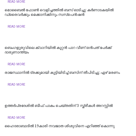
READ MORE
മൊബൈൽ ഫോൺ വെളിച്ചത്തിൽ ബസ് ഓടിച്ചു: കർണാടകയിൽ
ഡ്രൈവർക്കും മെക്കാനിക്കിനും സസ്പെൻഷൻ
READ MORE
ബെംഗളൂരുവിലെ ക്വാറിയിൽ കൂറ്റൻ പാറ വീണ് ഒൻപത് പേർക്ക്
ദാരുണാന്ത്യം
READ MORE
രാജസ്ഥാനില്‍ ട്രക്കുമായി കൂട്ടിയിടിച്ച് ബസിന് തീപിടിച്ചു; ഏഴ് മരണം
READ MORE
ഉത്തര്‍പ്രദേശില്‍ ബീഫ് പാകം ചെയ്തതിന് 3 സ്ത്രീകള്‍ അറസ്റ്റില്‍
READ MORE
ഹൈദരാബാദില്‍ 19കാരി നവജാത ശിശുവിനെ എറിഞ്ഞ് കൊന്നു