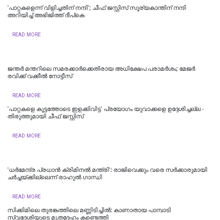
'പാറ്റകളെന്ന് വിളിച്ചതിന് നന്ദി'; ചീഫ് ജസ്റ്റിസ് സൂര്യകാന്തിന് നന്ദി
അറിയിച്ച് അഭിജിത്ത് ദീപ്‌കെ
READ MORE
ജന്തർ മന്തറിലെ സമരക്കാർക്കെതിരായ അധിക്ഷേപ പരാമർശം; മേജർ
രവിക്ക് വക്കീൽ നോട്ടീസ്
READ MORE
'പാറ്റകളെ കൂട്ടത്തോടെ ഇളക്കിവിട്ട' പ്രയോഗം യുവാക്കളെ ഉദ്ദേശിച്ചല്ല -
തിരുത്തുമായി ചീഫ് ജസ്റ്റിസ്
READ MORE
'ധര്‍മേന്ദ്ര പ്രധാന്‍ ക്രിമിനല്‍ മന്ത്രി': രാജിവെക്കും വരെ സർക്കാരുമായി
ചർച്ചയ്ക്കില്ലെന്ന് രാഹുൽ ഗാന്ധി
READ MORE
സിക്കിമിലെ തുരങ്കത്തിലെ മണ്ണിടിച്ചില്‍: കാണാതായ പാമ്പാടി
സ്വദേശിയുടെ മൃതദേഹം കണ്ടെത്തി