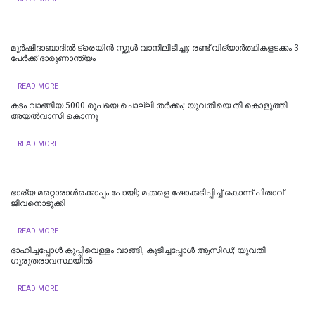
മുർഷിദാബാദിൽ ട്രെയിൻ സ്കൂൾ വാനിലിടിച്ചു; രണ്ട് വിദ്യാർത്ഥികളടക്കം 3
പേർക്ക് ദാരുണാന്ത്യം
READ MORE
കടം വാങ്ങിയ 5000 രൂപയെ ചൊല്ലി തര്‍ക്കം; യുവതിയെ തീ കൊളുത്തി
അയല്‍വാസി കൊന്നു
READ MORE
ഭാര്യ മറ്റൊരാൾക്കൊപ്പം പോയി; മക്കളെ ഷോക്കടിപ്പിച്ച് കൊന്ന് പിതാവ്
ജീവനൊടുക്കി
READ MORE
ദാഹിച്ചപ്പോള്‍ കുപ്പിവെള്ളം വാങ്ങി, കുടിച്ചപ്പോള്‍ ആസിഡ്; യുവതി
ഗുരുതരാവസ്ഥയില്‍
READ MORE