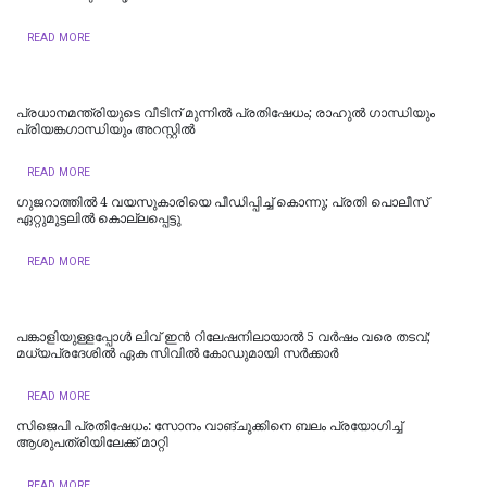
READ MORE
പ്രധാനമന്ത്രിയുടെ വീടിന് മുന്നിൽ പ്രതിഷേധം; രാഹുൽ ​ഗാന്ധിയും
പ്രിയങ്ക​ഗാന്ധിയും അറസ്റ്റിൽ
READ MORE
ഗുജറാത്തിൽ 4 വയസുകാരിയെ പീഡിപ്പിച്ച് കൊന്നു; പ്രതി പൊലീസ്
ഏറ്റുമുട്ടലിൽ കൊല്ലപ്പെട്ടു
READ MORE
പങ്കാളിയുള്ളപ്പോള്‍ ലിവ്‌ ഇൻ റിലേഷനിലായാൽ 5 വർഷം വരെ തടവ്;
മധ്യപ്രദേശിൽ ഏക സിവിൽ കോഡുമായി സർക്കാർ
READ MORE
സിജെപി പ്രതിഷേധം: സോനം വാങ്ചുക്കിനെ ബലം പ്രയോഗിച്ച്
ആശുപത്രിയിലേക്ക് മാറ്റി
READ MORE