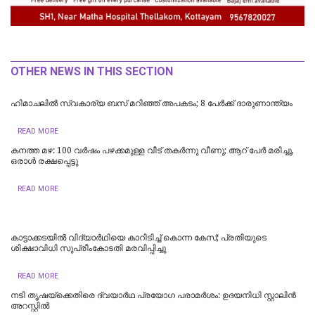
OTHER NEWS IN THIS SECTION
ഹിമാചലിൽ സ്വകാര്യ ബസ് മറിഞ്ഞ് അപകടം; 8 പേർക്ക് ദാരുണാന്ത്യം
READ MORE
കനത്ത മഴ: 100 വർഷം പഴക്കമുള്ള വീട് തകർന്നു വീണു; ആറ് പേർ മരിച്ചു,
ഒരാൾ രക്ഷപ്പെട്ടു
READ MORE
കാട്ടാക്കടയില്‍ വിദ്യാര്‍ഥിയെ കാറിടിച്ച് കൊന്ന കേസ്; പ്രതിയുടെ
ശിക്ഷാവിധി സുപ്രീംകോടതി മരവിപ്പിച്ചു
READ MORE
നടി തൃഷയ്ക്കെതിരെ ദ്വയാർഥ പ്രയോ​ഗ പരാമർശം: ഉദയനിധി സ്റ്റാലിൻ
അറസ്റ്റിൽ