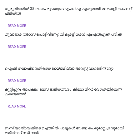
ഗുരുഗ്രാമിൽ 35 ലക്ഷം രൂപയുടെ എംഡിഎംഎയുമായി മലയാളി പൈലറ്റ്
പിടിയില്‍
READ MORE
തുലാഭാര ത്രാസ് പൊട്ടിവീണു; വി മുരളീധരന്‍ എംഎല്‍എക്ക് പരിക്ക്
READ MORE
ഐഷി ഘോഷിനെതിരായ ജാമ്യമില്ലാ അറസ്റ്റ് വാറണ്ടിന് സ്റ്റേ
READ MORE
കുറ്റിപ്പുറം അപകടം; ബസ് ഓടിയത് 130 കിലോ മീറ്റർ വേഗതയിലെന്ന്
കണ്ടെത്തൽ
READ MORE
ബസ് യാത്രയ്ക്കിടെ ഉച്ചത്തിൽ പാട്ടുകൾ വേണ്ട; പെരുമാറ്റച്ചട്ടവുമായി
തമിഴ്‌നാട് സര്‍ക്കാര്‍