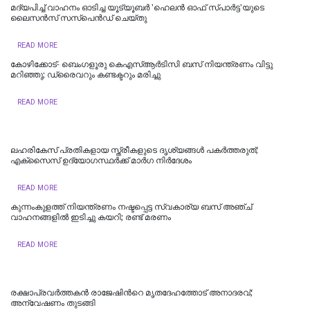
മദ്യപിച്ച് വാഹനം ഓടിച്ച യൂട്യൂബർ 'ഹെലൻ ഓഫ് സ്പാർട്ട'യുടെ
ലൈസൻസ് സസ്പെൻഡ് ചെയ്തു
READ MORE
കോഴിക്കോട്- ബെംഗളൂരു കെഎസ്ആര്‍ടിസി ബസ് നിയന്ത്രണം വിട്ടു
മറിഞ്ഞു; ഡ്രൈവറും കണ്ടക്ടറും മരിച്ചു
READ MORE
ലഹരികേസ് പ്രതികളായ സ്ത്രീകളുടെ ദൃശ്യങ്ങള്‍ പകര്‍ത്തരുത്;
എക്സൈസ് ഉദ്യോഗസ്ഥര്‍ക്ക് മാര്‍ഗ നിര്‍ദേശം
READ MORE
കുന്നംകുളത്ത് നിയന്ത്രണം നഷ്ടപ്പെട്ട സ്വകാര്യ ബസ് അഞ്ച്
വാഹനങ്ങളിൽ ഇടിച്ചു കയറി; രണ്ട് മരണം
READ MORE
രക്ഷാപ്രവർത്തകൻ രാജേഷിന്‍റെ മൃതദേഹത്തോട് അനാദരവ്;
അന്വേഷണം തുടങ്ങി