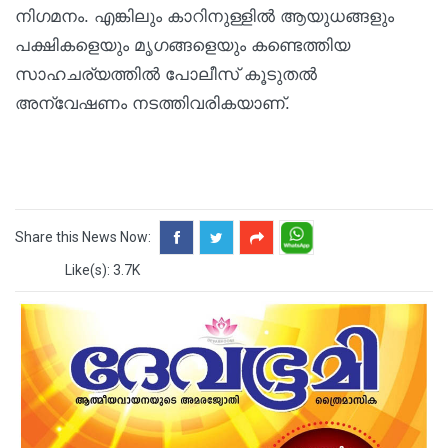
നിഗമനം. എങ്കിലും കാറിനുള്ളിൽ ആയുധങ്ങളും
പക്ഷികളെയും മൃഗങ്ങളെയും കണ്ടെത്തിയ
സാഹചര്യത്തിൽ പോലീസ് കൂടുതൽ
അന്വേഷണം നടത്തിവരികയാണ്.
Share this News Now:
Like(s): 3.7K