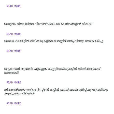
READ MORE
കോട്ടയം ജില്ലയിലെ വിനോദസഞ്ചാര കേന്ദ്രങ്ങളിൽ വിലക്ക്
READ MORE
കോലാഹലമേട്ടിൽ വീടിന് മുകളിലേക്ക് മണ്ണിടിഞ്ഞു വീണു; ഒരാൾ മരിച്ചു
READ MORE
ഓപ്പറേഷൻ തൂഫാൻ: പൂജപ്പുര, കണ്ണൂർ ജയിലുകളിൽ നിന്ന് കഞ്ചാവ്
കണ്ടെത്തി
READ MORE
സ്വകാര്യഭാഗത്ത് മെൻസ്ട്രൽ കപ്പിൽ എംഡിഎംഎ ഒളിപ്പിച്ചു; യുവതിയും
സുഹൃത്തും പിടിയിൽ
READ MORE