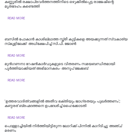
കണ്ണൂരിൽ രക്ഷാപ്രവർത്തനത്തിനിടെ ഒഴുക്കിൽപ്പെട്ട രാജേഷിന്റെ
മൃതദേഹം കണ്ടെത്തി
READ MORE
ബസിൽ പോകാൻ കാശില്ലാത്ത സ്ത്രീ കുട്ടികളെ അയക്കുന്നത് സ്വകാര്യ
സ്‌കൂളിലേക്ക്- അധിക്ഷേപിച്ച് സി.പി. ജോൺ
READ MORE
മുൻഗണനാ റേഷൻകാർഡുകളുടെ വിതരണം സമയബന്ധിതമായി
പൂർത്തിയാക്കിയത് അഭിമാനകരം- അനൂപ് ജേക്കബ്
READ MORE
'ഉത്തരവാദിത്വങ്ങളിൽ അതീവ ഭക്തിയും ജാഗ്രതയും പുലര്‍ത്തണം';
കണ്ഠരര് ബ്രഹ്മദത്തനെ ഉപദേശിച്ച് ഹൈക്കോടതി
READ MORE
പൊള്ളാച്ചിയില്‍ നിർത്തിയിട്ടിരുന്ന ലോറിക്ക് പിന്നിൽ കാറിടിച്ചു; അഞ്ച്
മരണം