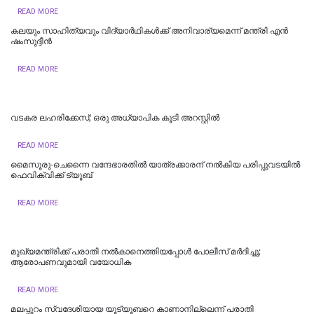
READ MORE
കലയും സാഹിത്യവും വിദ്യാർഥികൾക്ക് അനിവാര്യമെന്ന് മന്ത്രി എൻ
ഷംസുദ്ദീൻ
READ MORE
വടകര ലഹരിക്കേസ്; ഒരു അധ്യാപിക കൂടി അറസ്റ്റില്‍
READ MORE
മൈസൂരു-ചെന്നൈ വന്ദേഭാരതില്‍ യാത്രക്കാരന് നല്‍കിയ പരിപ്പുവടയില്‍
ഫെവിക്വിക്ക് ട്യൂബ്
READ MORE
മുഖ്യമന്ത്രിക്ക് പരാതി നൽകാനെത്തിയപ്പോൾ പോലീസ് മർദിച്ചു;
ആരോപണവുമായി വയോധിക
READ MORE
മലപ്പുറം സ്വദേശിയായ യൂട്യൂബറെ കാണാനില്ലെന്ന് പരാതി