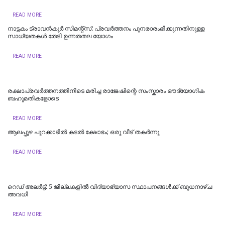
READ MORE
നാട്ടകം ട്രാവൻകൂർ സിമന്റ്സ്: പ്രവർത്തനം പുനരാരംഭിക്കുന്നതിനുള്ള
സാധ്യതകൾ തേടി ഉന്നതതല യോഗം
READ MORE
രക്ഷാപ്രവർത്തനത്തിനിടെ മരിച്ച രാജേഷിന്റെ സംസ്കാരം ഔദ്യോ​ഗിക
ബഹുമതികളോടെ
READ MORE
ആലപ്പുഴ പുറക്കാടിൽ കടൽ ക്ഷോഭം; ഒരു വീട് തകർന്നു
READ MORE
റെഡ് അലർട്ട്: 5 ജില്ലകളിൽ വിദ്യാഭ്യാസ സ്ഥാപനങ്ങൾക്ക് ബുധനാഴ്ച
അവധി
READ MORE