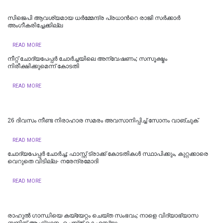
സിജെപി ആവശ്യമായ ധർമ്മേന്ദ്ര പ്രധാന്‍റെ രാജി സർക്കാർ
അംഗീകരിച്ചേക്കില്ല
READ MORE
നീറ്റ് ചോദ്യപേപ്പര്‍ ചോര്‍ച്ചയിലെ അന്വേഷണം; സസൂക്ഷ്മം
നിരീക്ഷിക്കുമെന്ന് കോടതി
READ MORE
26 ദിവസം നീണ്ട നിരാഹാര സമരം അവസാനിപ്പിച്ച് സോനം വാങ്ചുക്
READ MORE
ചോദ്യപേപ്പർ ചോർച്ച; ഫാസ്റ്റ് ട്രാക്ക് കോടതികള്‍ സ്ഥാപിക്കും, കുറ്റക്കാരെ
വെറുതെ വിടില്ല- നരേന്ദ്രമോദി
READ MORE
രാഹുൽ ​ഗാന്ധിയെ കയ്യേറ്റം ചെയ്ത സംഭവം‌; നാളെ വിദ്യാഭ്യാസ
ബന്ദിന് ആഹ്വാനം ചെയ്ത് കെഎസ്‍യു