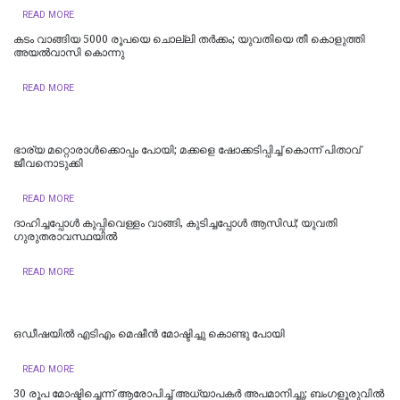
READ MORE
കടം വാങ്ങിയ 5000 രൂപയെ ചൊല്ലി തര്‍ക്കം; യുവതിയെ തീ കൊളുത്തി
അയല്‍വാസി കൊന്നു
READ MORE
ഭാര്യ മറ്റൊരാൾക്കൊപ്പം പോയി; മക്കളെ ഷോക്കടിപ്പിച്ച് കൊന്ന് പിതാവ്
ജീവനൊടുക്കി
READ MORE
ദാഹിച്ചപ്പോള്‍ കുപ്പിവെള്ളം വാങ്ങി, കുടിച്ചപ്പോള്‍ ആസിഡ്; യുവതി
ഗുരുതരാവസ്ഥയില്‍
READ MORE
ഒഡീഷയിൽ എടിഎം മെഷീൻ മോഷ്ടിച്ചു കൊണ്ടു പോയി
READ MORE
30 രൂപ മോഷ്ടിച്ചെന്ന് ആരോപിച്ച് അധ്യാപകർ അപമാനിച്ചു; ബംഗളൂരുവിൽ