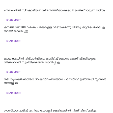
ഹിമാചലിൽ സ്വകാര്യ ബസ് മറിഞ്ഞ് അപകടം; 8 പേർക്ക് ദാരുണാന്ത്യം
READ MORE
കനത്ത മഴ: 100 വർഷം പഴക്കമുള്ള വീട് തകർന്നു വീണു; ആറ് പേർ മരിച്ചു,
ഒരാൾ രക്ഷപ്പെട്ടു
READ MORE
കാട്ടാക്കടയില്‍ വിദ്യാര്‍ഥിയെ കാറിടിച്ച് കൊന്ന കേസ്; പ്രതിയുടെ
ശിക്ഷാവിധി സുപ്രീംകോടതി മരവിപ്പിച്ചു
READ MORE
നടി തൃഷയ്ക്കെതിരെ ദ്വയാർഥ പ്രയോ​ഗ പരാമർശം: ഉദയനിധി സ്റ്റാലിൻ
അറസ്റ്റിൽ
READ MORE
ഗാസിയാബാദിൽ വനിതാ ഡോക്ടർ കെട്ടിടത്തിൽ നിന്ന് വീണ് മരിച്ചു