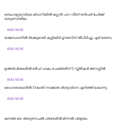
ബെംഗളൂരുവിലെ ക്വാറിയിൽ കൂറ്റൻ പാറ വീണ് ഒൻപത് പേർക്ക്
ദാരുണാന്ത്യം
READ MORE
രാജസ്ഥാനില്‍ ട്രക്കുമായി കൂട്ടിയിടിച്ച് ബസിന് തീപിടിച്ചു; ഏഴ് മരണം
READ MORE
ഉത്തര്‍പ്രദേശില്‍ ബീഫ് പാകം ചെയ്തതിന് 3 സ്ത്രീകള്‍ അറസ്റ്റില്‍
READ MORE
ഹൈദരാബാദില്‍ 19കാരി നവജാത ശിശുവിനെ എറിഞ്ഞ് കൊന്നു
READ MORE
കനത്ത മഴ; അരുണാചൽ പ്രദേശിൽ മിന്നൽ പ്രളയം