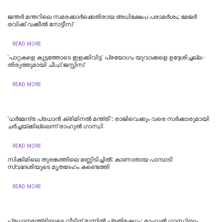
ജന്തർ മന്തറിലെ സമരക്കാർക്കെതിരായ അധിക്ഷേപ പരാമർശം; മേജർ
രവിക്ക് വക്കീൽ നോട്ടീസ്
READ MORE
'പാറ്റകളെ കൂട്ടത്തോടെ ഇളക്കിവിട്ട' പ്രയോഗം യുവാക്കളെ ഉദ്ദേശിച്ചല്ല -
തിരുത്തുമായി ചീഫ് ജസ്റ്റിസ്
READ MORE
'ധര്‍മേന്ദ്ര പ്രധാന്‍ ക്രിമിനല്‍ മന്ത്രി': രാജിവെക്കും വരെ സർക്കാരുമായി
ചർച്ചയ്ക്കില്ലെന്ന് രാഹുൽ ഗാന്ധി
READ MORE
സിക്കിമിലെ തുരങ്കത്തിലെ മണ്ണിടിച്ചില്‍: കാണാതായ പാമ്പാടി
സ്വദേശിയുടെ മൃതദേഹം കണ്ടെത്തി
READ MORE
പ്രധാനമന്ത്രിയുടെ വീടിന് മുന്നിൽ പ്രതിഷേധം; രാഹുൽ ​ഗാന്ധിയും