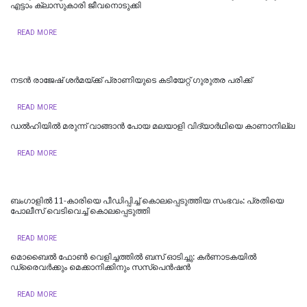
എട്ടാം ക്ലാസുകാരി ജീവനൊടുക്കി
READ MORE
നടൻ രാജേഷ് ശർമയ്ക്ക് പ്രാണിയുടെ കടിയേറ്റ് ഗുരുതര പരിക്ക്
READ MORE
ഡല്‍ഹിയില്‍ മരുന്ന് വാങ്ങാൻ പോയ മലയാളി വിദ്യാർഥിയെ കാണാനില്ല
READ MORE
ബംഗാളിൽ 11-കാരിയെ പീഡിപ്പിച്ച് കൊലപ്പെടുത്തിയ സംഭവം: പ്രതിയെ
പോലീസ് വെടിവെച്ച് കൊലപ്പെടുത്തി
READ MORE
മൊബൈൽ ഫോൺ വെളിച്ചത്തിൽ ബസ് ഓടിച്ചു: കർണാടകയിൽ
ഡ്രൈവർക്കും മെക്കാനിക്കിനും സസ്പെൻഷൻ
READ MORE