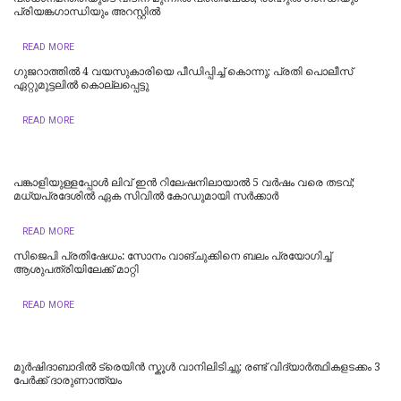
പ്രിയങ്ക​ഗാന്ധിയും അറസ്റ്റിൽ
READ MORE
ഗുജറാത്തിൽ 4 വയസുകാരിയെ പീഡിപ്പിച്ച് കൊന്നു; പ്രതി പൊലീസ്
ഏറ്റുമുട്ടലിൽ കൊല്ലപ്പെട്ടു
READ MORE
പങ്കാളിയുള്ളപ്പോള്‍ ലിവ്‌ ഇൻ റിലേഷനിലായാൽ 5 വർഷം വരെ തടവ്;
മധ്യപ്രദേശിൽ ഏക സിവിൽ കോഡുമായി സർക്കാർ
READ MORE
സിജെപി പ്രതിഷേധം: സോനം വാങ്ചുക്കിനെ ബലം പ്രയോഗിച്ച്
ആശുപത്രിയിലേക്ക് മാറ്റി
READ MORE
മുർഷിദാബാദിൽ ട്രെയിൻ സ്കൂൾ വാനിലിടിച്ചു; രണ്ട് വിദ്യാർത്ഥികളടക്കം 3
പേർക്ക് ദാരുണാന്ത്യം