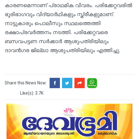
കാരണമെന്നാണ് പ്രാഥമിക വിവരം. പരിക്കേറ്റവരിൽ
ഭൂരിഭാഗവും വിദ്യാര്‍ഥികളും സ്ത്രീകളുമാണ്.
നാട്ടുകാരും പൊലീസും സ്ഥലത്തെത്തി
രക്ഷാപ്രവർത്തനം നടത്തി. പരിക്കേറ്റവരെ
ബസവപട്ടണ സർക്കാർ ആശുപത്രിയിലും
ദാവന്‍ഗര ജില്ലാ ആശുപത്രിയിലും എത്തിച്ചു.
Share this News Now:
Like(s): 3.7K