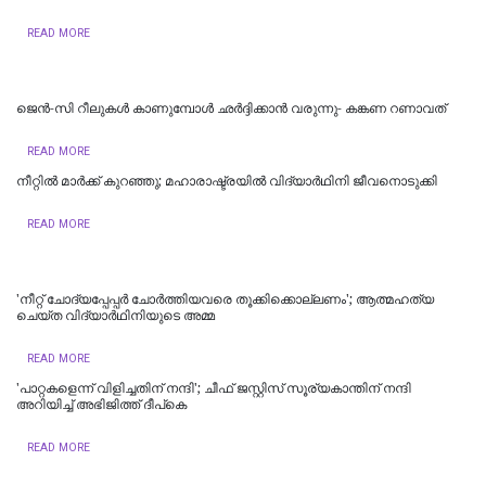
READ MORE
ജെന്‍-സി റീലുകള്‍ കാണുമ്പോള്‍ ഛര്‍ദ്ദിക്കാന്‍ വരുന്നു- കങ്കണ റണാവത്
READ MORE
നീറ്റിൽ മാർക്ക് കുറഞ്ഞു; മഹാരാഷ്ട്രയിൽ വിദ്യാർഥിനി ജീവനൊടുക്കി
READ MORE
'നീറ്റ് ചോദ്യപ്പേപ്പർ ചോർത്തിയവരെ തൂക്കിക്കൊല്ലണം'; ആത്മഹത്യ
ചെയ്ത വിദ്യാർഥിനിയുടെ അമ്മ
READ MORE
'പാറ്റകളെന്ന് വിളിച്ചതിന് നന്ദി'; ചീഫ് ജസ്റ്റിസ് സൂര്യകാന്തിന് നന്ദി
അറിയിച്ച് അഭിജിത്ത് ദീപ്‌കെ
READ MORE