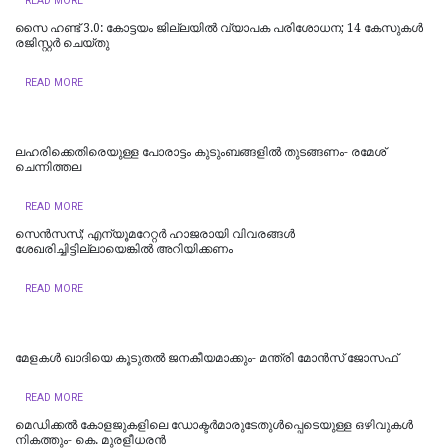
READ MORE
സൈ ഹണ്ട് 3.0: കോട്ടയം ജില്ലയിൽ വ്യാപക പരിശോധന; 14 കേസുകൾ
രജിസ്റ്റർ ചെയ്തു
READ MORE
ലഹരിക്കെതിരെയുള്ള പോരാട്ടം കുടുംബങ്ങളിൽ തുടങ്ങണം- രമേശ്
ചെന്നിത്തല
READ MORE
സെൻസസ്; എന്യൂമറേറ്റർ ഹാജരായി വിവരങ്ങൾ
ശേഖരിച്ചിട്ടില്ലായെങ്കിൽ അറിയിക്കണം
READ MORE
മേളകൾ ഖാദിയെ കൂടുതൽ ജനകീയമാക്കും- മന്ത്രി മോൻസ് ജോസഫ്
READ MORE
മെഡിക്കല്‍ കോളജുകളിലെ ഡോക്ടര്‍മാരുടേതുള്‍പ്പെടെയുള്ള ഒഴിവുകള്‍
നികത്തും- കെ. മുരളീധരന്‍