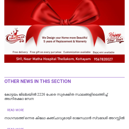
OTHER NEWS IN THIS SECTION
​കോട്ടയം ജില്ലയില്‍ 2226 പേരെ സുരക്ഷിത സ്ഥലങ്ങളിലെത്തിച്ച്
അഗ്നിരക്ഷാ സേന
READ MORE
നാഗമ്പടത്ത് ഒന്നര കിലോ കഞ്ചാവുമായി രാജസ്ഥാന്‍ സ്വദേശി അറസ്റ്റില്‍