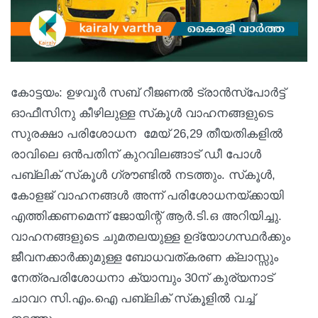
കോട്ടയം: ഉഴവൂർ സബ് റീജണൽ ട്രാൻസ്പോർട്ട്
ഓഫീസിനു കീഴിലുള്ള സ്‌കൂൾ വാഹനങ്ങളുടെ
സുരക്ഷാ പരിശോധന മേയ് 26,29 തീയതികളിൽ
രാവിലെ ഒൻപതിന് കുറവിലങ്ങാട് ഡീ പോൾ
പബ്ലിക് സ്‌കൂൾ ഗ്രൗണ്ടിൽ നടത്തും. സ്‌കൂൾ,
കോളജ് വാഹനങ്ങൾ അന്ന് പരിശോധനയ്ക്കായി
എത്തിക്കണമെന്ന് ജോയിന്റ് ആർ.ടി.ഒ അറിയിച്ചു.
വാഹനങ്ങളുടെ ചുമതലയുള്ള ഉദ്യോഗസ്ഥർക്കും
ജീവനക്കാർക്കുമുള്ള ബോധവത്കരണ ക്ലാസ്സും
നേത്രപരിശോധനാ ക്യാമ്പും 30ന് കുര്യനാട്
ചാവറ സി.എം.ഐ പബ്ലിക് സ്‌കൂളിൽ വച്ച്