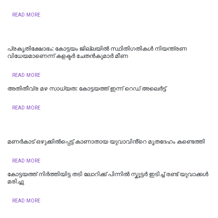
READ MORE
പ്രകൃതിക്ഷോഭം: കോട്ടയം ജില്ലയിൽ സ്ഥിതിഗതികൾ നിയന്ത്രണ
വിധേയമാണെന്ന് കളക്ടർ ചേതൻകുമാർ മീണ
READ MORE
അതിതീവ്ര മഴ സാധ്യത: കോട്ടയത്ത് ഇന്ന് റെഡ് അലെർട്ട്
READ MORE
മണർകാട് ഒഴുക്കിൽപ്പെട്ട് കാണാതായ യുവാവിൻ്റെ മൃതദേഹം കണ്ടെത്തി
READ MORE
കോട്ടയത്ത് നിർത്തിയിട്ട തടി ലോറിക്ക് പിന്നിൽ സ്കൂട്ടർ ഇടിച്ച് രണ്ട് യുവാക്കൾ
മരിച്ചു
READ MORE