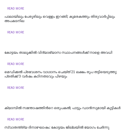
READ MORE
പാലായിലും പേരൂരിലും വെള്ളം ഇറങ്ങി; കുമരകത്തും തിരുവാര്‍പ്പിലും
അപകടനില
READ MORE
കോട്ടയം താലൂക്കില്‍ വിദ്യാഭ്യാസ സ്ഥാപനങ്ങള്‍ക്ക് നാളെ അവധി
READ MORE
മെഡിക്കൽ പ്രവേശനം വാഗ്ദാനം ചെയ്ത് 21 ലക്ഷം രൂപ തട്ടിയെടുത്തു;
പ്രതിക്ക് 3 വർഷം കഠിനതടവും പിഴയും
READ MORE
ക്യാമ്പിൽ സന്തോഷത്തിന്‍റെ ഒരുപകൽ; പാട്ടും ഡാൻസുമായി കുട്ടികൾ
READ MORE
സ്വാതന്ത്ര്യ ദിനാഘോഷം: കോട്ടയം ജില്ലയില്‍ യോഗം ചേർന്നു