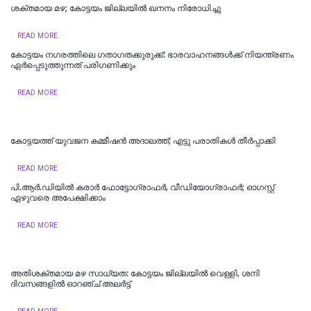
ശക്തമായ മഴ; കോട്ടയം ജില്ലയില്‍ ഖനനം നിരോധിച്ചു
READ MORE
കോട്ടയം നഗരത്തിലെ ഗതാഗതക്കുരുക്ക്: ഭാരവാഹനങ്ങൾക്ക് നിയന്ത്രണം
ഏർപ്പെടുത്തുന്നത് പരിഗണിക്കും
READ MORE
കോട്ടയത്ത് യുവജന കമ്മീഷൻ അദാലത്ത്; എട്ടു പരാതികൾ തീർപ്പാക്കി
READ MORE
പി.ആർ.ഡിയിൽ കരാർ ഫോട്ടോഗ്രാഫർ, വീഡിയോഗ്രാഫർ; ഓഗസ്റ്റ്
ഏഴുവരെ അപേക്ഷിക്കാം
READ MORE
അതിശക്തമായ മഴ സാധ്യത: കോട്ടയം ജില്ലയിൽ വെള്ളി, ശനി
ദിവസങ്ങളിൽ ഓറഞ്ച് അലർട്ട്