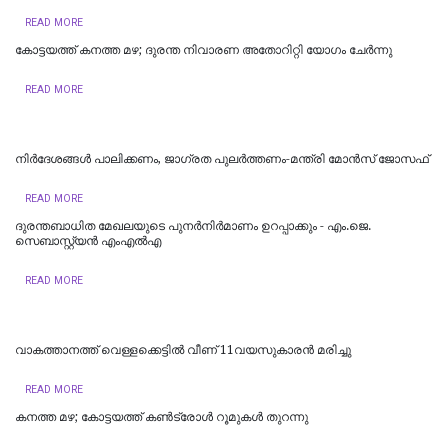
READ MORE
കോട്ടയത്ത് കനത്ത മഴ; ദുരന്ത നിവാരണ അതോറിറ്റി യോഗം ചേർന്നു
READ MORE
നിർദേശങ്ങൾ പാലിക്കണം, ജാഗ്രത പുലർത്തണം-മന്ത്രി മോൻസ് ജോസഫ്
READ MORE
ദുരന്തബാധിത മേഖലയുടെ പുനർനിർമാണം ഉറപ്പാക്കും - എം.ജെ.
സെബാസ്റ്റ്യൻ എംഎൽഎ
READ MORE
വാകത്താനത്ത് വെള്ളക്കെട്ടില്‍ വീണ് 11വയസുകാരന്‍ മരിച്ചു
READ MORE
കനത്ത മഴ; കോട്ടയത്ത് കണ്‍ട്രോള്‍ റൂമുകള്‍ തുറന്നു