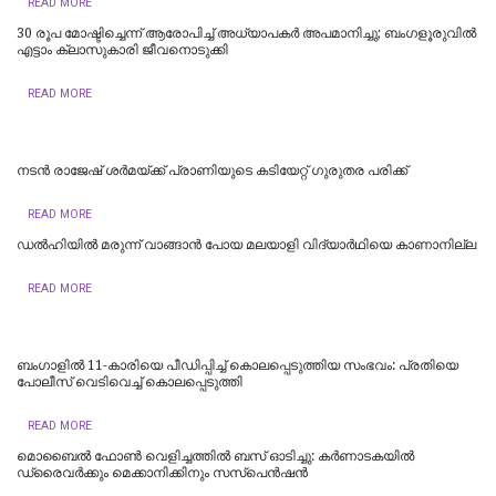
READ MORE
30 രൂപ മോഷ്ടിച്ചെന്ന് ആരോപിച്ച് അധ്യാപകർ അപമാനിച്ചു; ബംഗളൂരുവിൽ
എട്ടാം ക്ലാസുകാരി ജീവനൊടുക്കി
READ MORE
നടൻ രാജേഷ് ശർമയ്ക്ക് പ്രാണിയുടെ കടിയേറ്റ് ഗുരുതര പരിക്ക്
READ MORE
ഡല്‍ഹിയില്‍ മരുന്ന് വാങ്ങാൻ പോയ മലയാളി വിദ്യാർഥിയെ കാണാനില്ല
READ MORE
ബംഗാളിൽ 11-കാരിയെ പീഡിപ്പിച്ച് കൊലപ്പെടുത്തിയ സംഭവം: പ്രതിയെ
പോലീസ് വെടിവെച്ച് കൊലപ്പെടുത്തി
READ MORE
മൊബൈൽ ഫോൺ വെളിച്ചത്തിൽ ബസ് ഓടിച്ചു: കർണാടകയിൽ
ഡ്രൈവർക്കും മെക്കാനിക്കിനും സസ്പെൻഷൻ