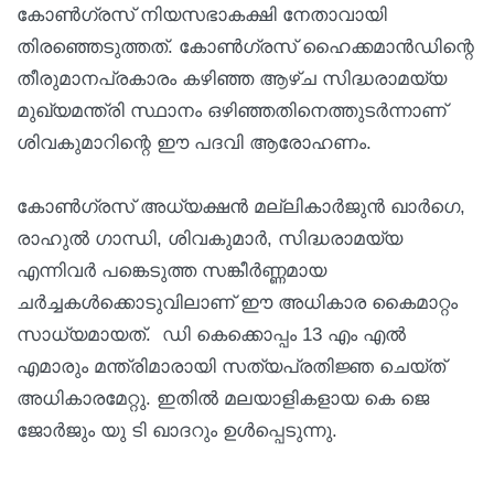
കോൺഗ്രസ് നിയസഭാകക്ഷി നേതാവായി
തിരഞ്ഞെടുത്തത്. കോൺഗ്രസ് ഹൈക്കമാൻഡിന്റെ
തീരുമാനപ്രകാരം കഴിഞ്ഞ ആഴ്ച സിദ്ധരാമയ്യ
മുഖ്യമന്ത്രി സ്ഥാനം ഒഴിഞ്ഞതിനെത്തുടർന്നാണ്
ശിവകുമാറിന്റെ ഈ പദവി ആരോഹണം.
കോൺഗ്രസ് അധ്യക്ഷൻ മല്ലികാർജുൻ ഖാർഗെ,
രാഹുൽ ഗാന്ധി, ശിവകുമാർ, സിദ്ധരാമയ്യ
എന്നിവർ പങ്കെടുത്ത സങ്കീർണ്ണമായ
ചർച്ചകൾക്കൊടുവിലാണ് ഈ അധികാര കൈമാറ്റം
സാധ്യമായത്. ഡി കെക്കൊപ്പം 13 എം എൽ
എമാരും മന്ത്രിമാരായി സത്യപ്രതിജ്ഞ ചെയ്ത്
അധികാരമേറ്റു. ഇതിൽ മലയാളികളായ കെ ജെ
ജോർജും യു ടി ഖാദറും ഉള്‍പ്പെടുന്നു.