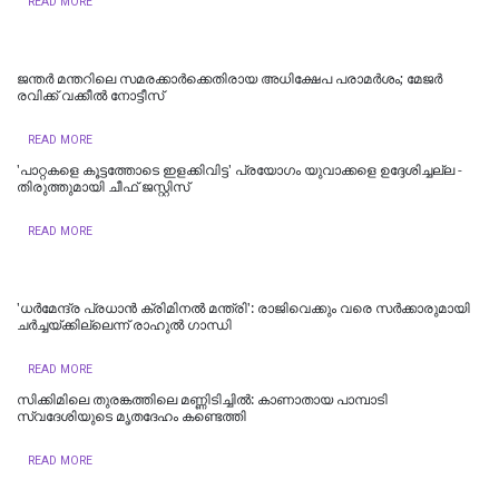
READ MORE
ജന്തർ മന്തറിലെ സമരക്കാർക്കെതിരായ അധിക്ഷേപ പരാമർശം; മേജർ
രവിക്ക് വക്കീൽ നോട്ടീസ്
READ MORE
'പാറ്റകളെ കൂട്ടത്തോടെ ഇളക്കിവിട്ട' പ്രയോഗം യുവാക്കളെ ഉദ്ദേശിച്ചല്ല -
തിരുത്തുമായി ചീഫ് ജസ്റ്റിസ്
READ MORE
'ധര്‍മേന്ദ്ര പ്രധാന്‍ ക്രിമിനല്‍ മന്ത്രി': രാജിവെക്കും വരെ സർക്കാരുമായി
ചർച്ചയ്ക്കില്ലെന്ന് രാഹുൽ ഗാന്ധി
READ MORE
സിക്കിമിലെ തുരങ്കത്തിലെ മണ്ണിടിച്ചില്‍: കാണാതായ പാമ്പാടി
സ്വദേശിയുടെ മൃതദേഹം കണ്ടെത്തി
READ MORE