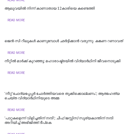
READ MORE
ആലുവയിൽ നിന്ന് കാണാതായ 12കാരിയെ കണ്ടെത്തി
READ MORE
ജെന്‍-സി റീലുകള്‍ കാണുമ്പോള്‍ ഛര്‍ദ്ദിക്കാന്‍ വരുന്നു- കങ്കണ റണാവത്
READ MORE
നീറ്റിൽ മാർക്ക് കുറഞ്ഞു; മഹാരാഷ്ട്രയിൽ വിദ്യാർഥിനി ജീവനൊടുക്കി
READ MORE
'നീറ്റ് ചോദ്യപ്പേപ്പർ ചോർത്തിയവരെ തൂക്കിക്കൊല്ലണം'; ആത്മഹത്യ
ചെയ്ത വിദ്യാർഥിനിയുടെ അമ്മ
READ MORE
'പാറ്റകളെന്ന് വിളിച്ചതിന് നന്ദി'; ചീഫ് ജസ്റ്റിസ് സൂര്യകാന്തിന് നന്ദി
അറിയിച്ച് അഭിജിത്ത് ദീപ്‌കെ