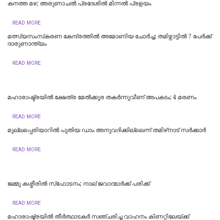
കനത്ത മഴ; അരുണാചൽ പ്രദേശിൽ മിന്നൽ പ്രളയം
READ MORE
മത്സ്യസംസ്‌കരണ കേന്ദ്രത്തിൽ അമോണിയ ചോർച്ച; തമിഴ്നാട്ടിൽ 7 പേർക്ക്
ദാരുണാന്ത്യം ‌‌
READ MORE
മഹാരാഷ്ട്രയിൽ ക്ഷേത്ര മേൽക്കൂര തകർന്നുവീണ് അപകടം; 4 മരണം
READ MORE
മുല്ലപ്പെരിയാറിൽ പുതിയ ഡാം അനുവദിക്കില്ലെന്ന് തമിഴ്‌നാട് സർക്കാർ
READ MORE
ജമ്മു കശ്മീരില്‍ സ്‌ഫോടനം; നാല് ജവാന്മാര്‍ക്ക് പരിക്ക്
READ MORE
മഹാരാഷ്ട്രയില്‍ തീര്‍ത്ഥാടകര്‍ സഞ്ചരിച്ച വാഹനം കിണറ്റിലേയ്ക്ക്