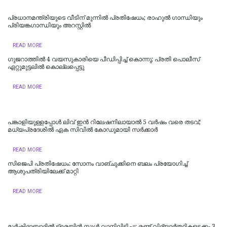
പ്രധാനമന്ത്രിയുടെ വീടിന് മുന്നിൽ പ്രതിഷേധം; രാഹുൽ ​ഗാന്ധിയും
പ്രിയങ്ക​ഗാന്ധിയും അറസ്റ്റിൽ
READ MORE
ഗുജറാത്തിൽ 4 വയസുകാരിയെ പീഡിപ്പിച്ച് കൊന്നു; പ്രതി പൊലീസ്
ഏറ്റുമുട്ടലിൽ കൊല്ലപ്പെട്ടു
READ MORE
പങ്കാളിയുള്ളപ്പോള്‍ ലിവ്‌ ഇൻ റിലേഷനിലായാൽ 5 വർഷം വരെ തടവ്;
മധ്യപ്രദേശിൽ ഏക സിവിൽ കോഡുമായി സർക്കാർ
READ MORE
സിജെപി പ്രതിഷേധം: സോനം വാങ്ചുക്കിനെ ബലം പ്രയോഗിച്ച്
ആശുപത്രിയിലേക്ക് മാറ്റി
READ MORE
മുർഷിദാബാദിൽ ട്രെയിൻ സ്കൂൾ വാനിലിടിച്ചു; രണ്ട് വിദ്യാർത്ഥികളടക്കം 3