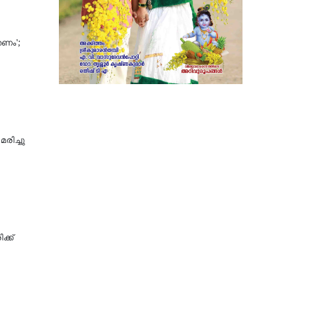
തണം';
രിച്ചു
ക്ക്