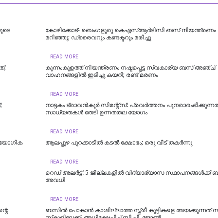
യുടെ
കോഴിക്കോട്- ബെംഗളൂരു കെഎസ്ആര്‍ടിസി ബസ് നിയന്ത്രണം വി
മറിഞ്ഞു; ഡ്രൈവറും കണ്ടക്ടറും മരിച്ചു
READ MORE
്;
കുന്നംകുളത്ത് നിയന്ത്രണം നഷ്ടപ്പെട്ട സ്വകാര്യ ബസ് അഞ്ച്
വാഹനങ്ങളിൽ ഇടിച്ചു കയറി; രണ്ട് മരണം
READ MORE
;
നാട്ടകം ട്രാവൻകൂർ സിമന്റ്സ്: പ്രവർത്തനം പുനരാരംഭിക്കുന്ന
സാധ്യതകൾ തേടി ഉന്നതതല യോഗം
READ MORE
്യോ​ഗിക
ആലപ്പുഴ പുറക്കാടിൽ കടൽ ക്ഷോഭം; ഒരു വീട് തകർന്നു
READ MORE
റെഡ് അലർട്ട്: 5 ജില്ലകളിൽ വിദ്യാഭ്യാസ സ്ഥാപനങ്ങൾക്ക് 
അവധി
READ MORE
്റെ
ബസിൽ പോകാൻ കാശില്ലാത്ത സ്ത്രീ കുട്ടികളെ അയക്കുന്നത് 
സ്‌കൂളിലേക്ക്- അധിക്ഷേപിച്ച് സി.പി. ജോൺ