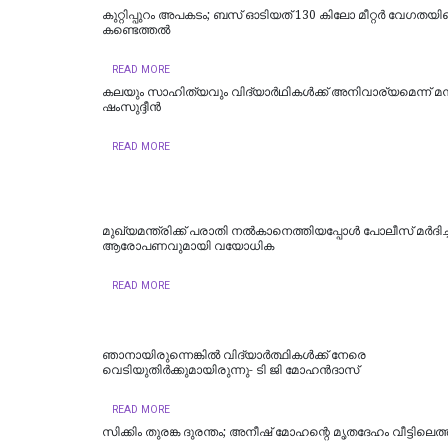
കുറ്റിപ്പുറം അപകടം; ബസ് ഓടിയത് 130 കിലോ മീറ്റർ വേഗതയില
കണ്ടെത്തൽ
READ MORE
കലയും സാഹിത്യവും വിദ്യാർഥികൾക്ക് അനിവാര്യമെന്ന് മന
ഷംസുദ്ദീൻ
READ MORE
മുഖ്യമന്ത്രിക്ക് പരാതി നൽകാനെത്തിയപ്പോൾ പോലീസ് മർദിച്ച
ആരോപണവുമായി വയോധിക
READ MORE
ഞാനായിരുന്നെങ്കില്‍ വിദ്യാര്‍ത്ഥികള്‍ക്ക് നേരെ
വെടിയുതിര്‍ക്കുമായിരുന്നു- ടി ജി മോഹൻദാസ്
READ MORE
സിക്കിം തുരങ്ക ​​​ദുരന്തം; അനീഷ്‌ മോഹന്റെ മൃതദേഹം വീട്ടിലെത്ത