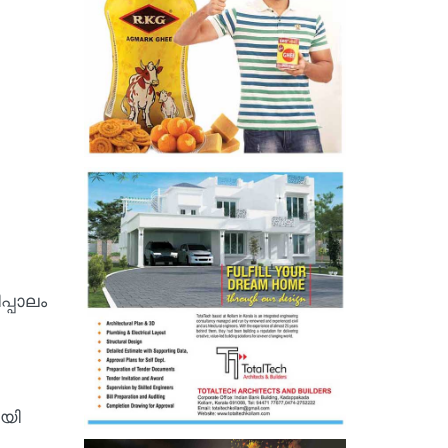
പ്പാലം
ായി