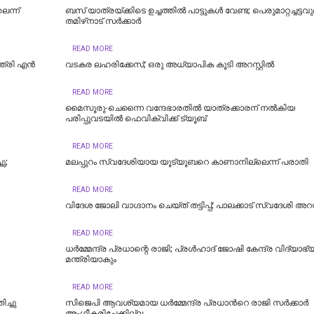
െന്ന്
ബസ് യാത്രയ്ക്കിടെ ഉച്ചത്തിൽ പാട്ടുകൾ വേണ്ട; പെരുമാറ്റച്ചട്ടവ
തമിഴ്‌നാട് സര്‍ക്കാര്‍
READ MORE
്ത്രി എൻ
വടകര ലഹരിക്കേസ്; ഒരു അധ്യാപിക കൂടി അറസ്റ്റില്‍
READ MORE
മൈസൂരു-ചെന്നൈ വന്ദേഭാരതില്‍ യാത്രക്കാരന് നല്‍കിയ
പരിപ്പുവടയില്‍ ഫെവിക്വിക്ക് ട്യൂബ്
READ MORE
ു;
മലപ്പുറം സ്വദേശിയായ യൂട്യൂബറെ കാണാനില്ലെന്ന് പരാതി
READ MORE
വിദേശ ജോലി വാഗ്ദാനം ചെയ്ത് തട്ടിപ്പ്; പാലക്കാട് സ്വദേശി അറസ്
READ MORE
ധര്‍മ്മേന്ദ്ര പ്രധാന്റെ രാജി; പ്രള്‍ഹാദ് ജോഷി കേന്ദ്ര വിദ്യാ
മന്ത്രിയാകും
READ MORE
ിച്ചു
സിജെപി ആവശ്യമായ ധർമ്മേന്ദ്ര പ്രധാന്‍റെ രാജി സർക്കാർ
അംഗീകരിച്ചേക്കില്ല