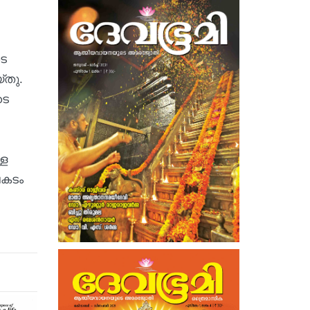
ടെ
്തു.
ടെ
്ള
പകടം