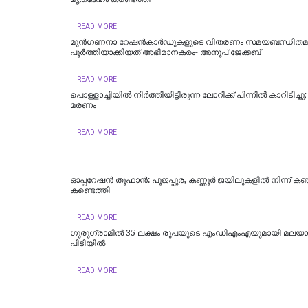
READ MORE
മുൻഗണനാ റേഷൻകാർഡുകളുടെ വിതരണം സമയബന്ധിതമ
പൂർത്തിയാക്കിയത് അഭിമാനകരം- അനൂപ് ജേക്കബ്
READ MORE
പൊള്ളാച്ചിയില്‍ നിർത്തിയിട്ടിരുന്ന ലോറിക്ക് പിന്നിൽ കാറിടിച്ച
മരണം
READ MORE
ഓപ്പറേഷൻ തൂഫാൻ: പൂജപ്പുര, കണ്ണൂർ ജയിലുകളിൽ നിന്ന് കഞ
കണ്ടെത്തി
READ MORE
ഗുരുഗ്രാമിൽ 35 ലക്ഷം രൂപയുടെ എംഡിഎംഎയുമായി മലയാള
പിടിയില്‍
READ MORE