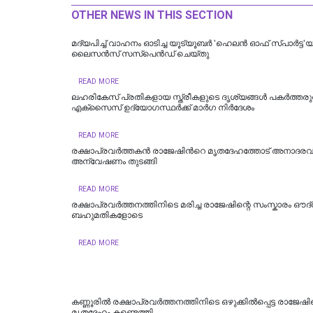
OTHER NEWS IN THIS SECTION
മദ്യപിച്ച് വാഹനം ഓടിച്ച യൂട്യൂബർ 'ഹെലൻ ഓഫ് സ്പാർട്ട'
ലൈസൻസ് സസ്പെൻഡ് ചെയ്തു
READ MORE
ലഹരികേസ് പ്രതികളായ സ്ത്രീകളുടെ ദൃശ്യങ്ങള്‍ പകര്‍ത്തരുത
എക്സൈസ് ഉദ്യോഗസ്ഥര്‍ക്ക് മാര്‍ഗ നിര്‍ദേശം
READ MORE
രക്ഷാപ്രവർത്തകൻ രാജേഷിന്‍റെ മൃതദേഹത്തോട് അനാദരവ്
അന്വേഷണം തുടങ്ങി
READ MORE
രക്ഷാപ്രവർത്തനത്തിനിടെ മരിച്ച രാജേഷിന്റെ സംസ്കാരം ഔദ
ബഹുമതികളോടെ
READ MORE
കണ്ണൂരിൽ രക്ഷാപ്രവർത്തനത്തിനിടെ ഒഴുക്കിൽപ്പെട്ട രാജേഷിന
മൃതദേഹം കണ്ടെത്തി