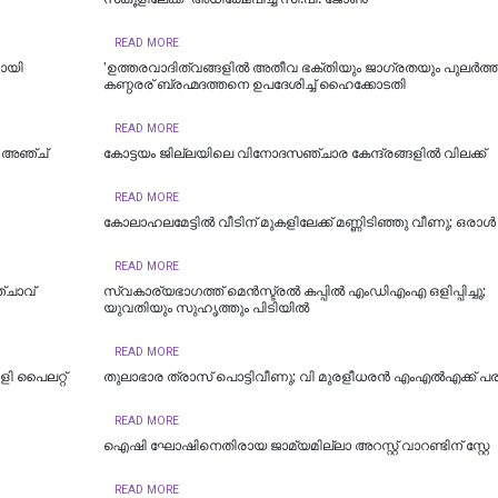
READ MORE
ായി
'ഉത്തരവാദിത്വങ്ങളിൽ അതീവ ഭക്തിയും ജാഗ്രതയും പുലര്‍ത്
കണ്ഠരര് ബ്രഹ്മദത്തനെ ഉപദേശിച്ച് ഹൈക്കോടതി
READ MORE
ു; അഞ്ച്
കോട്ടയം ജില്ലയിലെ വിനോദസഞ്ചാര കേന്ദ്രങ്ങളിൽ വിലക്ക്
READ MORE
കോലാഹലമേട്ടിൽ വീടിന് മുകളിലേക്ക് മണ്ണിടിഞ്ഞു വീണു; ഒരാൾ മ
READ MORE
്ചാവ്
സ്വകാര്യഭാഗത്ത് മെൻസ്ട്രൽ കപ്പിൽ എംഡിഎംഎ ഒളിപ്പിച്ചു;
യുവതിയും സുഹൃത്തും പിടിയിൽ
READ MORE
ി പൈലറ്റ്
തുലാഭാര ത്രാസ് പൊട്ടിവീണു; വി മുരളീധരന്‍ എംഎല്‍എക്ക് പരി
READ MORE
ഐഷി ഘോഷിനെതിരായ ജാമ്യമില്ലാ അറസ്റ്റ് വാറണ്ടിന് സ്റ്റേ
READ MORE