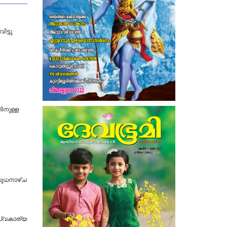
ട്ടു
തിനുള്ള
ബുധനാഴ്ച
സ്വകാര്യ