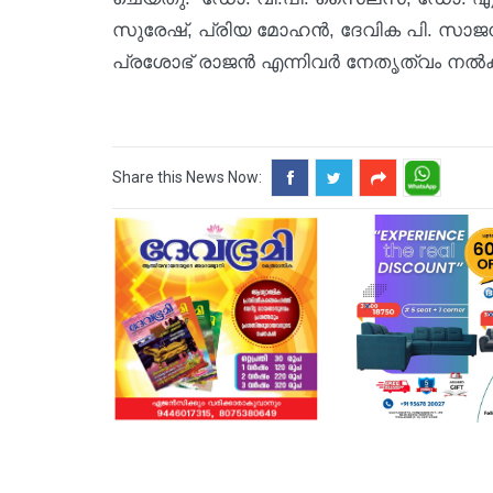
സുരേഷ്, പ്രിയ മോഹന്‍, ദേവിക പി. സാജന്‍
പ്രശോഭ് രാജന്‍ എന്നിവര്‍ നേതൃത്വം നല്‍
Share this News Now: