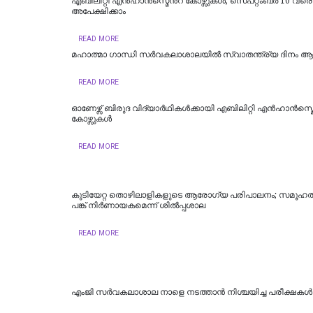
എബിലിറ്റി എന്‍ഹാന്‍സ്മെന്‍റ് കോഴ്സുകള്‍; സെപ്റ്റംബര്‍ 10 വരെ
അപേക്ഷിക്കാം
READ MORE
മഹാത്മാ ഗാന്ധി സര്‍വകലാശാലയില്‍ സ്വാതന്ത്ര്യ ദിനം 
READ MORE
ഓണേഴ്സ് ബിരുദ വിദ്യാര്‍ഥികള്‍ക്കായി എബിലിറ്റി എന്‍ഹാന്‍സ്മെന
കോഴ്സുകള്‍
READ MORE
കുടിയേറ്റ തൊഴിലാളികളുടെ ആരോഗ്യ പരിപാലനം; സമൂഹത്ത
പങ്ക് നിര്‍ണായകമെന്ന് ശില്‍പ്പശാല
READ MORE
എംജി സർവകലാശാല നാളെ നടത്താൻ നിശ്ചയിച്ച പരീക്ഷകൾ മാറ