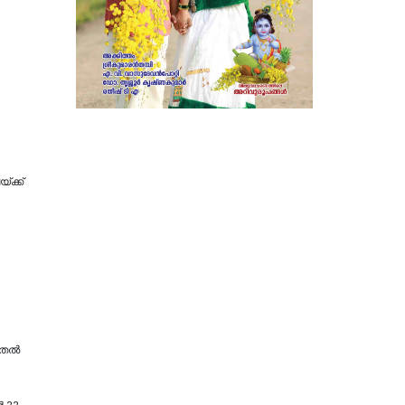
ക്ക്
തല്‍