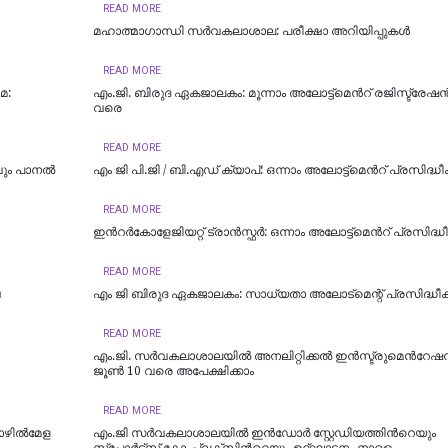
READ MORE
മഹാത്മാഗാന്ധി സർവകലാശാല: പരീക്ഷാ അറിയിപ്പുകൾ
READ MORE
മ:
എം.ജി. ബിരുദ ഏകജാലകം: മൂന്നാം അലോട്ട്മെന്‍റ് രജിസ്ട്രേഷന
വരെ
READ MORE
ും പാനൽ
എം ജി പി.ജി / ബി.എഡ് ക്യാപ്: ഒന്നാം അലോട്ട്മെന്‍റ് പ്രസിദ്ധീക
READ MORE
ഇന്‍റര്‍കോളേജിയറ്റ് ട്രാന്‍സ്ഫര്‍: ഒന്നാം അലോട്ട്മെന്‍റ് പ്രസിദ്ധീ
READ MORE
ഷ
എം ജി ബിരുദ ഏകജാലകം: സാധ്യതാ അലോട്‌മെന്റ് പ്രസിദ്ധീകര
READ MORE
എം.ജി. സര്‍വകലാശാലയില്‍ അനലിറ്റിക്കല്‍ ഇന്‍സ്ട്രുമെന്‍റേഷന്‍
ജൂണ്‍ 10 വരെ അപേക്ഷിക്കാം
READ MORE
ഴില്‍മേള
എം.ജി സർവകലാശാലയിൽ ഇൻഡോർ സ്റ്റേഡിയത്തിന്‍റെയും