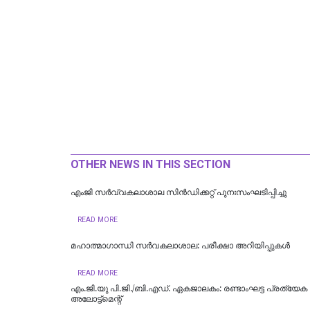
OTHER NEWS IN THIS SECTION
എംജി സർവ്വകലാശാല സിൻഡിക്കറ്റ് പുനഃസംഘടിപ്പിച്ചു
READ MORE
മഹാത്മാഗാന്ധി സർവകലാശാല: പരീക്ഷാ അറിയിപ്പുകൾ
READ MORE
എം.ജി.യു പി.ജി./ബി.എഡ്. ഏകജാലകം: രണ്ടാംഘട്ട പ്രത്യേക
അലോട്ട്മെന്റ്