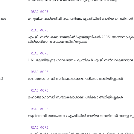
സ്‌പോർട്‌സ് കോംപ്ലക്‌സിന്‍റെയും ഉദ്ഘാടനം നാളെ
READ MORE
്കം
മനുഷ്യ-വന്യജീവി സംഘർഷം: എംജിയിൽ ദേശീയ സെമിനാർ
READ MORE
എം.ജി. സർവകലാശാലയിൽ 'എജ്യുവിഷൻ 2035' അന്താരാഷ്ട്ര
വിദ്യാഭ്യാസ സംഗമത്തിന് തുടക്കം
READ MORE
1.61 കോടിയുടെ ഗവേഷണ പദ്ധതികള്‍ എംജി സര്‍വ്വകലാശാലയ്
READ MORE
ജി
മഹാത്മാഗാന്ധി സർവകലാശാല: പരീക്ഷാ അറിയിപ്പുകൾ
READ MORE
മഹാത്മാഗാന്ധി സർവകലാശാല: പരീക്ഷാ അറിയിപ്പുകൾ
READ MORE
ആദിവാസി ഗവേഷണം: എംജിയില്‍ ദേശീയ സെമിനാര്‍ നാളെ മു
READ MORE