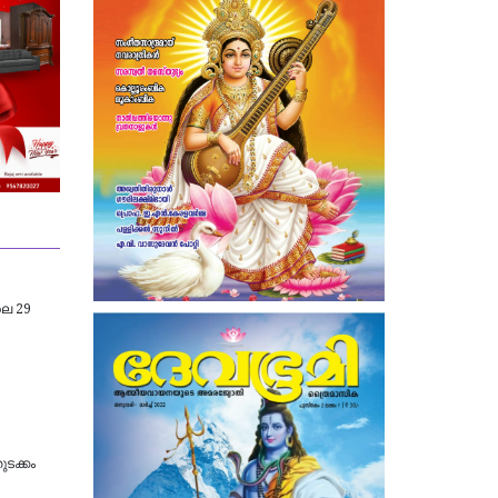
ലൈ 29
ുടക്കം