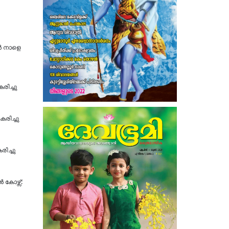
്‍ നാളെ
രിച്ചു
കരിച്ചു
ിച്ചു
 കോഴ്സ്: