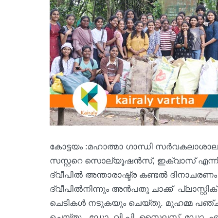
കോട്ടയം :മഹാത്മാ ഗാന്ധി സര്‍വകലാശാല
സസ്റ്ററെ സൊല്യൂഷന്‍സ്, ഇക്വാസ് എന്നി
ദ്വീപില്‍ അന്താരാഷ്ട്ര കണ്ടല്‍ ദിനാചരണം
ദ്വീപില്‍നിന്നും അന്‍പതു ചാക്ക് പ്ലാസ്റ്
ചെടികള്‍ നടുകയും ചെയ്തു. മുഹമ്മ പഞ്
ചെയ്തു. ഡോ. വി.പി. സൈലസ്, ഡോ. എച്ച്.