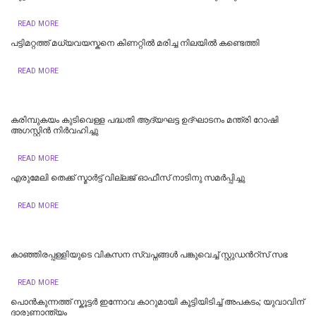
READ MORE
പട്ടിമറ്റത്ത് മധ്യവയസ്കനെ കിണറ്റിൽ മരിച്ച നിലയിൽ കണ്ടെത്തി
READ MORE
കരിമ്പുകയം കുടിവെള്ള പദ്ധതി ആദ്യഘട്ട ഉദ്ഘാടനം മന്ത്രി റോഷി
അഗസ്റ്റിൻ നിർവഹിച്ചു
READ MORE
എരുമേലി തെക്ക് സ്മാർട്ട് വില്ലജ് ഓഫീസ് നാടിനു സമർപ്പിച്ചു
READ MORE
കാഞ്ഞിരപ്പള്ളിയുടെ വികസന സ്വപ്നങ്ങള്‍ പങ്കുവെച്ച് സ്റ്റുഡന്‍റ്സ് സഭ
READ MORE
പൊൻകുന്നത്ത് സ്കൂട്ടർ ഇന്നോവ കാറുമായി കൂട്ടിയിടിച്ച് അപകടം; യുവാവിന്
ദാരുണാന്ത്യം