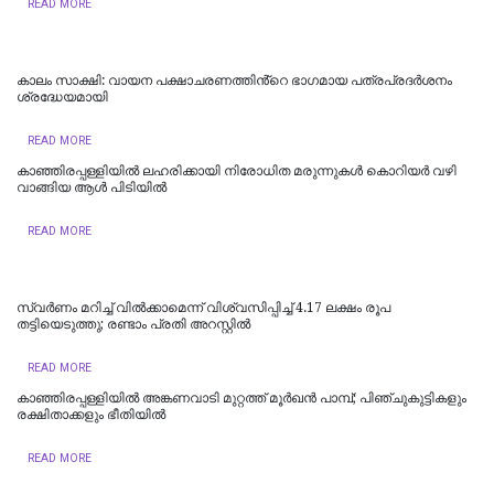
READ MORE
കാലം സാക്ഷി: വായന പക്ഷാചരണത്തിൻ്റെ ഭാഗമായ പത്രപ്രദർശനം
ശ്രദ്ധേയമായി
READ MORE
കാഞ്ഞിരപ്പള്ളിയിൽ ലഹരിക്കായി നിരോധിത മരുന്നുകള്‍ കൊറിയര്‍ വഴി
വാങ്ങിയ ആള്‍ പിടിയില്‍
READ MORE
സ്വർണം മറിച്ച് വിൽക്കാമെന്ന് വിശ്വസിപ്പിച്ച് 4.17 ലക്ഷം രൂപ
തട്ടിയെടുത്തു; രണ്ടാം പ്രതി അറസ്റ്റിൽ
READ MORE
കാഞ്ഞിരപ്പള്ളിയിൽ അങ്കണവാടി മുറ്റത്ത് മൂർഖൻ പാമ്പ്; പി​ഞ്ചു​കു​ട്ടി​ക​ളും
ര​ക്ഷി​താ​ക്ക​ളും ഭീ​തി​യി​ൽ
READ MORE