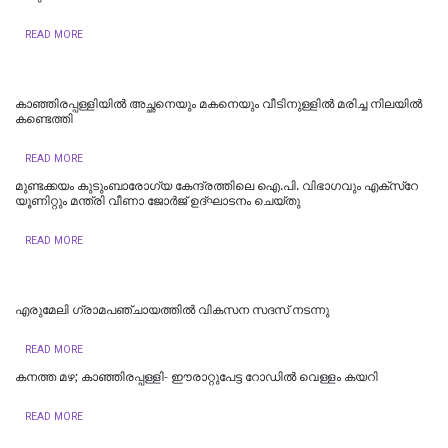
READ MORE
കാഞ്ഞിരപ്പള്ളിയിൽ അച്ഛനെയും മകനെയും വീടിനുള്ളിൽ മരിച്ച നിലയിൽ
കണ്ടെത്തി
READ MORE
മുണ്ടക്കയം കുടുംബാരോഗ്യ കേന്ദ്രത്തിലെ ഐ.പി. വിഭാഗവും എക്സ്റേ
യൂണിറ്റും മന്ത്രി വീണാ ജോര്‍ജ് ഉദ്ഘാടനം ചെയ്തു
READ MORE
എരുമേലി ഗ്രാമപഞ്ചായത്തിൽ വികസന സദസ് നടന്നു
READ MORE
കനത്ത മഴ; കാഞ്ഞിരപ്പള്ളി- ഈരാറ്റുപേട്ട റോഡിൽ വെള്ളം കയറി
READ MORE