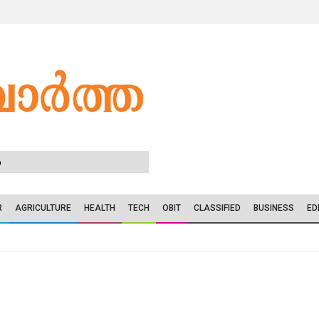
6
R
AGRICULTURE
HEALTH
TECH
OBIT
CLASSIFIED
BUSINESS
ED