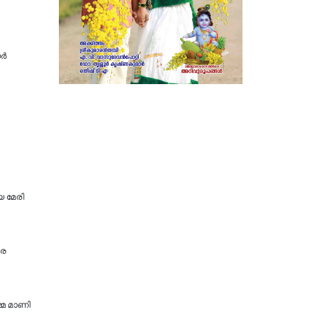
യർ
 മേരി
ധര
്മ മാണി