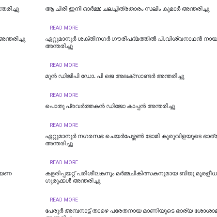
തരിച്ചു
ആ ചിരി ഇനി ഓർമ്മ: ചലച്ചിത്രതാരം സലിം കുമാർ അന്തരിച്ചു
READ MORE
്തരിച്ചു
ഏറ്റുമാനൂർ ശക്തിനഗര്‍ ഗൗരീപദ്മത്തില്‍ പി.വിശ്വനാഥൻ നാ
അന്തരിച്ചു
READ MORE
മുന്‍ ഡിജിപി ഡോ. പി ജെ അലക്സാണ്ടര്‍ അന്തരിച്ചു
READ MORE
പൊതു പ്രവര്‍ത്തകന്‍ ഡിജോ കാപ്പന്‍ അന്തരിച്ചു
READ MORE
ഏറ്റുമാനൂർ നഗരസഭ ചെയർപേഴ്സൺ ടോമി കുരുവിളയുടെ ഭാര്യ
അന്തരിച്ചു
READ MORE
രായണ
കളരിപ്പയറ്റ് പരിശീലകനും മർമ്മചികിത്സകനുമായ ബിജു മുരളീ
ഗുരുക്കൾ അന്തരിച്ചു
READ MORE
പേരൂർ അമ്പനാട്ട് താഴെ പരേതനായ മാണിയുടെ ഭാര്യ ശോശാമ