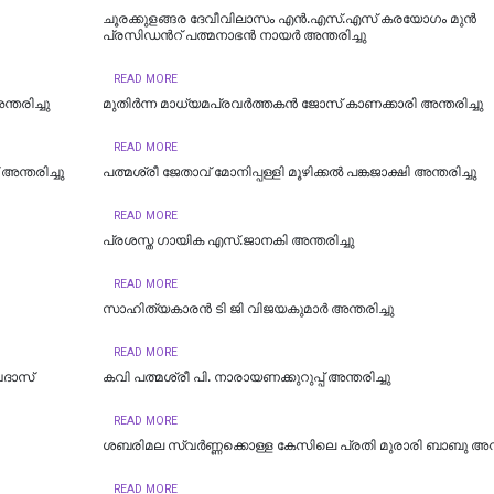
ചൂരക്കുളങ്ങര ദേവീവിലാസം എൻ.എസ്.എസ് കരയോഗം മുന്‍
പ്രസിഡന്‍റ് പത്മനാഭൻ നായർ അന്തരിച്ചു
READ MORE
്തരിച്ചു
മുതിർന്ന മാധ്യമപ്രവർത്തകൻ ജോസ് കാണക്കാരി അന്തരിച്ചു
READ MORE
അന്തരിച്ചു
പത്മശ്രീ ജേതാവ് മോനിപ്പള്ളി മൂഴിക്കല്‍ പങ്കജാക്ഷി അന്തരിച്ചു
READ MORE
പ്രശസ്ത ഗായിക എസ്.ജാനകി അന്തരിച്ചു
READ MORE
സാഹിത്യകാരൻ ടി ജി വിജയകുമാർ അന്തരിച്ചു
READ MORE
വദാസ്
കവി പത്മശ്രീ പി. നാരായണക്കുറുപ്പ് അന്തരിച്ചു
READ MORE
ശബരിമല സ്വർണ്ണക്കൊള്ള കേസിലെ പ്രതി മുരാരി ബാബു അന്ത
READ MORE