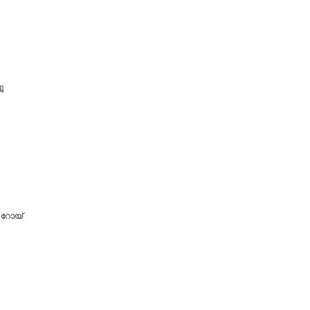
ു
 റോയ്