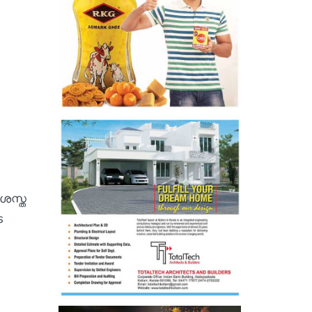
രശസ്ത
െ