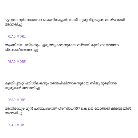
ഏറ്റുമാനൂർ നഗരസഭ ചെയർപേഴ്സൺ ടോമി കുരുവിളയുടെ ഭാര്യ മേരി
അന്തരിച്ചു
READ MORE
ആത്മീയാചാര്യനും എഴുത്തുകാരനുമായ സ്വാമി മുനി നാരായണ
പ്രസാദ് അന്തരിച്ചു
READ MORE
കളരിപ്പയറ്റ് പരിശീലകനും മർമ്മചികിത്സകനുമായ ബിജു മുരളീധര
ഗുരുക്കൾ അന്തരിച്ചു
READ MORE
അതിരമ്പുഴ മുൻ പഞ്ചായത്ത് പ്രസിഡൻ്റ് കെ ജെ ജോർജ്ജ് കിടങ്ങയിൽ
അന്തരിച്ചു
READ MORE