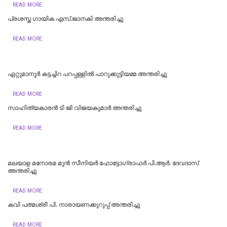
READ MORE
പ്രശസ്ത ഗായിക എസ്.ജാനകി അന്തരിച്ചു
READ MORE
ഏറ്റുമാനൂർ കട്ടച്ചിറ പറപ്പള്ളിൽ പാറുക്കുട്ടിയമ്മ അന്തരിച്ചു
READ MORE
സാഹിത്യകാരൻ ടി ജി വിജയകുമാർ അന്തരിച്ചു
READ MORE
മലയാള മനോരമ മുൻ സീനിയർ ഫോട്ടോഗ്രാഫർ പി.ആർ. ദേവദാസ്
അന്തരിച്ചു
READ MORE
കവി പത്മശ്രീ പി. നാരായണക്കുറുപ്പ് അന്തരിച്ചു
READ MORE