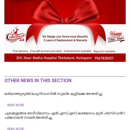
OTHER NEWS IN THIS SECTION
മര്യാത്തുരുത്ത് മധുനിവാസിൽ സുഭദ്ര കുട്ടിയമ്മ അന്തരിച്ചു
READ MORE
ചൂരക്കുളങ്ങര ദേവീവിലാസം എൻ.എസ്.എസ് കരയോഗം മുന്‍ പ്രസിഡന്‍റ്
പത്മനാഭൻ നായർ അന്തരിച്ചു
READ MORE