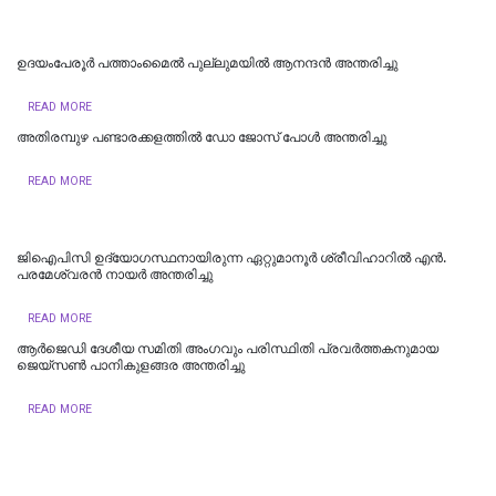
ഉദയംപേരൂർ പത്താംമൈൽ പുല്ലുമയിൽ ആനന്ദൻ അന്തരിച്ചു
READ MORE
അതിരമ്പുഴ പണ്ടാരക്കളത്തിൽ ഡോ ജോസ് പോൾ അന്തരിച്ചു
READ MORE
ജിഐപിസി ഉദ്യോഗസ്ഥനായിരുന്ന ഏറ്റുമാനൂർ ശ്രീവിഹാറിൽ എൻ.
പരമേശ്വരൻ നായർ അന്തരിച്ചു
READ MORE
ആര്‍ജെഡി ദേശീയ സമിതി അംഗവും പരിസ്ഥിതി പ്രവര്‍ത്തകനുമായ
ജെയ്‌സണ്‍ പാനികുളങ്ങര അന്തരിച്ചു
READ MORE