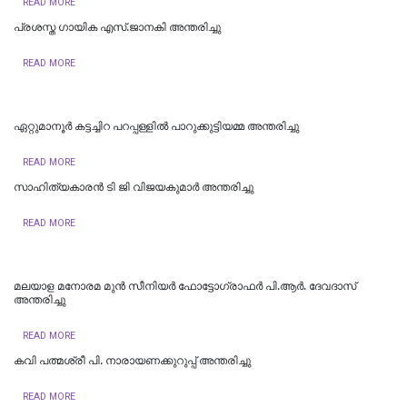
READ MORE
പ്രശസ്ത ഗായിക എസ്.ജാനകി അന്തരിച്ചു
READ MORE
ഏറ്റുമാനൂർ കട്ടച്ചിറ പറപ്പള്ളിൽ പാറുക്കുട്ടിയമ്മ അന്തരിച്ചു
READ MORE
സാഹിത്യകാരൻ ടി ജി വിജയകുമാർ അന്തരിച്ചു
READ MORE
മലയാള മനോരമ മുൻ സീനിയർ ഫോട്ടോഗ്രാഫർ പി.ആർ. ദേവദാസ്
അന്തരിച്ചു
READ MORE
കവി പത്മശ്രീ പി. നാരായണക്കുറുപ്പ് അന്തരിച്ചു
READ MORE