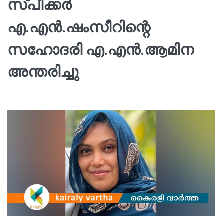
സ്പീക്കര്‍
എ.എന്‍.ഷംസീറിന്റെ
സഹോദരി എ.എന്‍.ആമിന
അന്തരിച്ചു