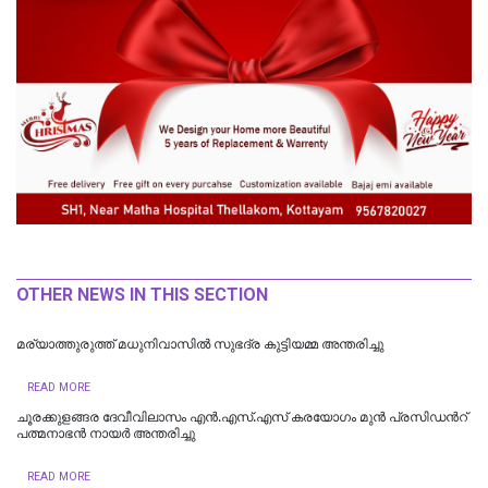
OTHER NEWS IN THIS SECTION
മര്യാത്തുരുത്ത് മധുനിവാസിൽ സുഭദ്ര കുട്ടിയമ്മ അന്തരിച്ചു
READ MORE
ചൂരക്കുളങ്ങര ദേവീവിലാസം എൻ.എസ്.എസ് കരയോഗം മുന്‍ പ്രസിഡന്‍റ്
പത്മനാഭൻ നായർ അന്തരിച്ചു
READ MORE