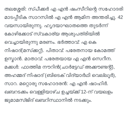
തലശ്ശേരി: സ്പീക്കർ എ എൻ ഷംസീറിന്റെ സഹോദരി
മാടപ്പീടിക സാറസിൽ എ എൻ ആമിന അന്തരിച്ചു. 42
വയസായിരുന്നു. ഹൃദയാഘാതത്തെ തുടർന്ന്
കോഴിക്കോട് സ്വകാര്യ ആശുപത്രിയിൽ
വെച്ചായിരുന്നു മരണം. ഭർത്താവ്: എ കെ
നിഷാദ്(മസ്‌ക്കറ്റ്). പിതാവ്: പരേതനായ കോമത്ത്
ഉസ്മാൻ. മാതാവ്: പരേതയായ എ എൻ സെറീന.
മക്കൾ: ഫാത്തിമ നൗറിൻ(ചാർട്ടേഡ് അക്കൗണ്ടന്റ്),
അഹമ്മദ് നിഷാദ് (ബിടെക് വിദ്യാർഥി വെല്ലൂർ),
സാറ. മറ്റൊരു സഹോദരൻ: എ എൻ ഷാഹിർ.
ഖബറടക്കം വെള്ളിയാഴ്ച ഉച്ചയ്ക്ക് 12-ന് വയലളം
ജുമാമസ്ജിദ് ഖബറിസ്ഥാനിൽ നടക്കും.