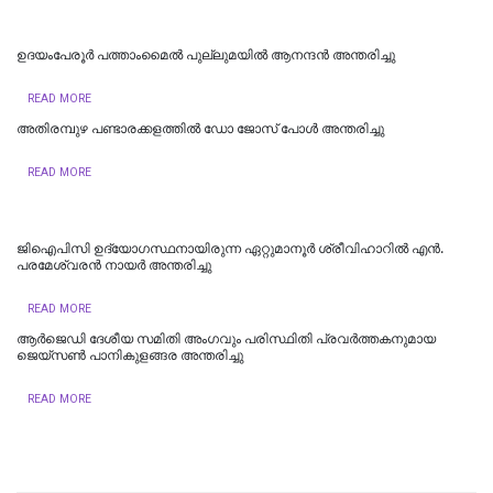
ഉദയംപേരൂർ പത്താംമൈൽ പുല്ലുമയിൽ ആനന്ദൻ അന്തരിച്ചു
READ MORE
അതിരമ്പുഴ പണ്ടാരക്കളത്തിൽ ഡോ ജോസ് പോൾ അന്തരിച്ചു
READ MORE
ജിഐപിസി ഉദ്യോഗസ്ഥനായിരുന്ന ഏറ്റുമാനൂർ ശ്രീവിഹാറിൽ എൻ.
പരമേശ്വരൻ നായർ അന്തരിച്ചു
READ MORE
ആര്‍ജെഡി ദേശീയ സമിതി അംഗവും പരിസ്ഥിതി പ്രവര്‍ത്തകനുമായ
ജെയ്‌സണ്‍ പാനികുളങ്ങര അന്തരിച്ചു
READ MORE