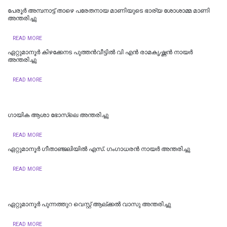
പേരൂർ അമ്പനാട്ട് താഴെ പരേതനായ മാണിയുടെ ഭാര്യ ശോശാമ്മ മാണി
അന്തരിച്ചു
READ MORE
ഏറ്റുമാനൂർ കിഴക്കേനട പുത്തൻവീട്ടിൽ വി എൻ രാമകൃഷ്ണൻ നായർ
അന്തരിച്ചു
READ MORE
ഗായിക ആശാ ഭോസ്‌ലെ അന്തരിച്ചു
READ MORE
ഏറ്റുമാനൂർ ഗീതാഞ്ജലിയിൽ എസ്. ഗംഗാധരൻ നായർ അന്തരിച്ചു
READ MORE
ഏറ്റുമാനൂര്‍ പുന്നത്തുറ വെസ്റ്റ് ആല്ക്കല്‍ വാസു അന്തരിച്ചു
READ MORE