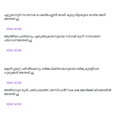
ഏറ്റുമാനൂർ നഗരസഭ ചെയർപേഴ്സൺ ടോമി കുരുവിളയുടെ ഭാര്യ മേരി
അന്തരിച്ചു
READ MORE
ആത്മീയാചാര്യനും എഴുത്തുകാരനുമായ സ്വാമി മുനി നാരായണ
പ്രസാദ് അന്തരിച്ചു
READ MORE
കളരിപ്പയറ്റ് പരിശീലകനും മർമ്മചികിത്സകനുമായ ബിജു മുരളീധര
ഗുരുക്കൾ അന്തരിച്ചു
READ MORE
അതിരമ്പുഴ മുൻ പഞ്ചായത്ത് പ്രസിഡൻ്റ് കെ ജെ ജോർജ്ജ് കിടങ്ങയിൽ
അന്തരിച്ചു
READ MORE