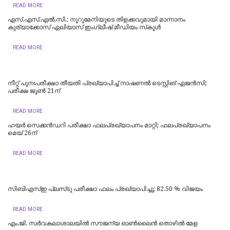
READ MORE
എസ്.എസ്.എൽ.സി.: നൂറുമേനിയുടെ തിളക്കവുമായി മാന്നാനം
കുര്യാക്കോസ് ഏലിയാസ് ഇംഗ്ലീഷ് മീഡിയം സ്‌കൂൾ
READ MORE
നീറ്റ് പുനഃപരീക്ഷാ തീയതി പ്രഖ്യാപിച്ച് നാഷണൽ ടെസ്റ്റിങ് ഏജൻസി;
പരീക്ഷ ജൂൺ 21ന്
READ MORE
ഹയർ സെക്കൻഡറി പരീക്ഷാ ഫലപ്രഖ്യാപനം മാറ്റി; ഫലപ്രഖ്യാപനം
മെയ് 26ന്
READ MORE
സിബിഎസ്ഇ പ്ലസ്‌ടു പരീക്ഷാ ഫലം പ്രഖ്യാപിച്ചു; 82.50 % വിജയം
READ MORE
എം.ജി. സർവകലാശാലയിൽ സൗജന്യ ഓണ്‍ലൈന്‍ തൊഴില്‍ മേള