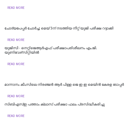
READ MORE
ചോദ്യപേപ്പര്‍ ചോര്‍ച്ച; മെയ് 3ന് നടത്തിയ നീറ്റ് യുജി പരീക്ഷ റദ്ദാക്കി
READ MORE
യുജിസി - നെറ്റ്/ജെആർഎഫ് പരീക്ഷാപരിശീലനം എം.ജി.
യൂണിവേഴ്‌സിറ്റിയില്‍
READ MORE
മാന്നാനം കീംസിലെ നിരഞ്ജൻ ആർ പിള്ള ജെ ഇ ഇ മെയിൻ കേരള ടോപ്പർ
READ MORE
സിബിഎസ്ഇ പത്താം ക്ലാസ് പരീക്ഷാ ഫലം പ്രസിദ്ധീകരിച്ചു
READ MORE