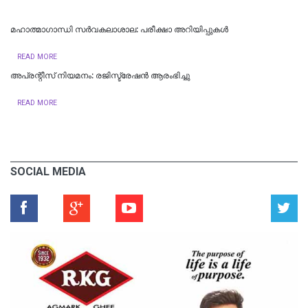
മഹാത്മാഗാന്ധി സർവകലാശാല: പരീക്ഷാ അറിയിപ്പുകൾ
READ MORE
അപ്രന്റീസ് നിയമനം: രജിസ്ട്രേഷൻ ആരംഭിച്ചു
READ MORE
SOCIAL MEDIA