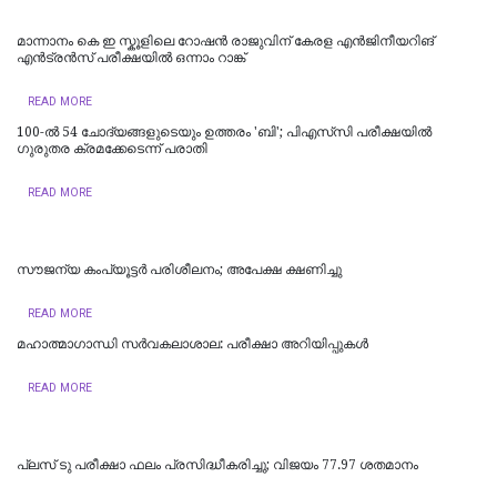
മാന്നാനം കെ ഇ സ്കൂളിലെ റോഷൻ രാജുവിന് കേരള എൻജിനീയറിങ്
എൻട്രൻസ് പരീക്ഷയിൽ ഒന്നാം റാങ്ക്
READ MORE
100-ൽ 54 ചോദ്യങ്ങളുടെയും ഉത്തരം 'ബി'; പിഎസ്‌സി പരീക്ഷയിൽ
ഗുരുതര ക്രമക്കേടെന്ന് പരാതി
READ MORE
സൗജന്യ കംപ്യൂട്ടര്‍ പരിശീലനം; അപേക്ഷ ക്ഷണിച്ചു
READ MORE
മഹാത്മാഗാന്ധി സർവകലാശാല: പരീക്ഷാ അറിയിപ്പുകൾ
READ MORE
പ്ലസ് ടു പരീക്ഷാ ഫലം പ്രസിദ്ധീകരിച്ചു; വിജയം 77.97 ശതമാനം