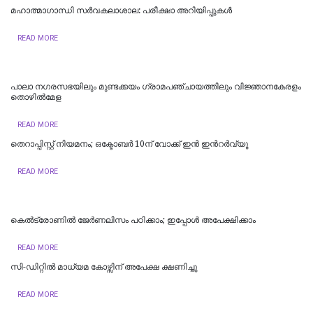
മഹാത്മാഗാന്ധി സർവകലാശാല: പരീക്ഷാ അറിയിപ്പുകൾ
READ MORE
പാലാ നഗരസഭയിലും മുണ്ടക്കയം ഗ്രാമപഞ്ചായത്തിലും വിജ്ഞാനകേരളം
തൊഴില്‍മേള
READ MORE
തെറാപ്പിസ്റ്റ് നിയമനം; ഒക്ടോബർ 10ന് വോക്ക് ഇൻ ഇന്‍റർവ്യൂ
READ MORE
കെൽട്രോണിൽ ജേർണലിസം പഠിക്കാം; ഇപ്പോൾ അപേക്ഷിക്കാം
READ MORE
സി-ഡിറ്റിൽ മാധ്യമ കോഴ്സിന് അപേക്ഷ ക്ഷണിച്ചു
READ MORE