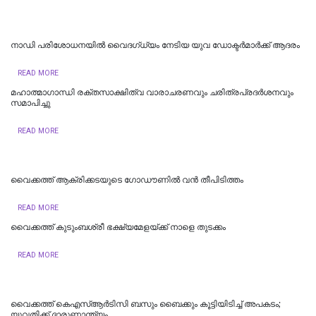
നാഡി പരിശോധനയിൽ വൈദഗ്ധ്യം നേടിയ യുവ ഡോക്ടർമാർക്ക് ആദരം
READ MORE
മഹാത്മാഗാന്ധി രക്തസാക്ഷിത്വ വാരാചരണവും ചരിത്രപ്രദർശനവും
സമാപിച്ചു
READ MORE
വൈക്കത്ത് ആക്രിക്കടയുടെ ഗോഡൗണിൽ വൻ തീപിടിത്തം
READ MORE
വൈക്കത്ത് കുടുംബശ്രീ ഭക്ഷ്യമേളയ്ക്ക് നാളെ തുടക്കം
READ MORE
വൈക്കത്ത് കെഎസ്ആർടിസി ബസും ബൈക്കും കൂട്ടിയിടിച്ച് അപകടം;
യുവതിക്ക് ദാരുണാന്ത്യം