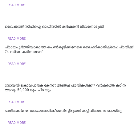
READ MORE
വൈക്കത്ത് സിപിഐ ഓഫീസിൽ കർഷകൻ ജീവനൊടുക്കി
READ MORE
പ്രായപൂർത്തിയാകാത്ത പെൺകുട്ടിക്ക് നേരെ ലൈംഗികാതിക്രമം; പ്രതിക്ക്
74 വർഷം കഠിന തടവ്
READ MORE
​നോയൽ കൊലപാതക കേസ് : അഞ്ച് പ്രതികൾക്ക് 7 വർഷത്തെ കഠിന
തടവും 50,000 രൂപ പിഴയും
READ MORE
ഹരിതകർമ സേനാംഗങ്ങൾക്ക് മെൻസ്ട്രുവൽ കപ്പ് വിതരണം ചെയ്തു
READ MORE