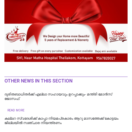
OTHER NEWS IN THIS SECTION
ദുരിതബാധിതർക്ക് എല്ലാ സഹായവും ഉറപ്പാക്കും- മന്ത്രി മോൻസ്
ജോസഫ്
READ MORE
കല്ലറ സ്വദേശിക്ക് കാപ്പാ നിയമപ്രകാരം ആറു മാസത്തേക്ക് കോട്ടയം
ജില്ലയിൽ സഞ്ചാര നിയന്ത്രണം