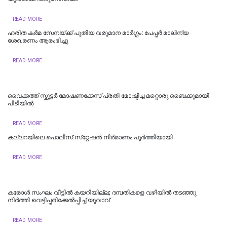
READ MORE
ഹരിത കർമ സേനയ്ക്ക് പുതിയ വരുമാന മാർഗ്ഗം: പേപ്പർ മാലിന്യ
ശേഖരണം ആരംഭിച്ചു
READ MORE
വൈക്കത്ത് സ്കൂട്ടർ മോഷണക്കേസ് പ്രതി മോഷ്ടിച്ച മറ്റൊരു ബൈക്കുമായി
പിടിയിൽ
READ MORE
കല്ലറയിലെ പൊലീസ് സ്‌റ്റേഷൻ നിർമാണം പൂർത്തിയായി
READ MORE
കരോൾ സംഘം വീട്ടിൽ കയറിയില്ല; ദമ്പതികളെ വഴിയില്‍ തടഞ്ഞു
നിര്‍ത്തി വെട്ടിപ്പരിക്കേല്‍പ്പിച്ച്‌ യുവാവ്
READ MORE