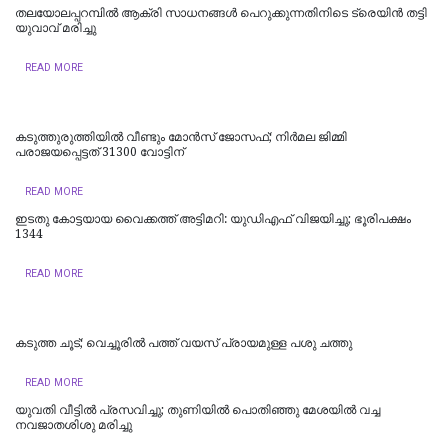
തലയോലപ്പറമ്പിൽ ആക്രി സാധനങ്ങൾ പെറുക്കുന്നതിനിടെ ട്രെയിൻ തട്ടി
യുവാവ് മരിച്ചു
READ MORE
കടുത്തുരുത്തിയിൽ വീണ്ടും മോൻസ് ജോസഫ്; നിർമല ജിമ്മി
പരാജയപ്പെട്ടത് 31300 വോട്ടിന്
READ MORE
ഇടതു കോട്ടയായ വൈക്കത്ത് അട്ടിമറി: യുഡിഎഫ് വിജയിച്ചു; ഭൂരിപക്ഷം
1344
READ MORE
കടുത്ത ചൂട്; വെച്ചൂരിൽ പത്ത് വയസ് പ്രായമുള്ള പശു ചത്തു
READ MORE
യുവതി വീട്ടിൽ പ്രസവിച്ചു; തുണിയിൽ പൊതിഞ്ഞു മേശയിൽ വച്ച
നവജാതശിശു മരിച്ചു