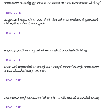
വൈക്കത്ത് പെർമിറ്റ് ഇല്ലാതെ കടത്തിയ 20 ടൺ കക്കാത്തോട് പിടികൂടി
READ MORE
ഓപ്പറേഷൻ തൂഫാൻ: വെള്ളൂരിൽ നിരോധിത പുകയില ഉൽപ്പന്നങ്ങൾ
പിടികൂടി; രണ്ട് പേർ അറസ്റ്റിൽ
READ MORE
കടുത്തുരുത്തി ബൈപ്പാസിൽ കണ്ടെയ്നർ ലോറിക്ക് തീപിടിച്ചു
READ MORE
മാങ്ങ പറിക്കുന്നതിനിടെ തോട്ടി വൈദ്യുതി ലൈനില്‍ തട്ടി; വൈക്കത്ത്
വയോധികയ്ക്ക് ദാരുണാന്ത്യം
READ MORE
ശക്തമായ കാറ്റ്: വൈക്കത്ത് നിയന്ത്രണം വിട്ട് ജങ്കാർ കായലിൽ ഉറച്ചു
READ MORE