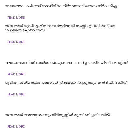
വാക്കേത്തറ- കപിക്കാട് റോഡിൻ്റെ നിർമാണോദ്ഘാടനം നിർവഹിച്ചു
READ MORE
വൈക്കത്ത് യുഡിഎഫ് സ്ഥാനാർത്ഥിയായി സണ്ണി എം കപിക്കാടിനെ
വേണ്ടെന്ന് കോൺ​ഗ്രസ്
READ MORE
തലയോലപറമ്പിൽ അധ്യാപികയുടെ മാല കവർച്ച ചെയ്ത പ്രതി അറസ്റ്റിൽ
READ MORE
പുതിയ സാധ്യതകൾ പരമാവധി പ്രയോജനപ്പെടുത്തും- മന്ത്രി പി. രാജീവ്
READ MORE
വൈക്കത്ത് അമ്മയും മകനും വീടിനുള്ളിൽ തൂങ്ങിമരിച്ച നിലയിൽ
READ MORE