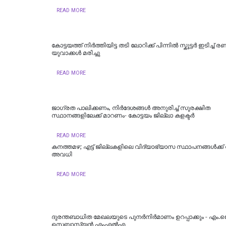
READ MORE
കോട്ടയത്ത് നിർത്തിയിട്ട തടി ലോറിക്ക് പിന്നിൽ സ്കൂട്ടർ ഇടിച്ച് രണ്ട
യുവാക്കൾ മരിച്ചു
READ MORE
ജാഗ്രത പാലിക്കണം, നിര്‍ദേശങ്ങള്‍ അനുരിച്ച് സുരക്ഷിത
സ്ഥാനങ്ങളിലേക്ക് മാറണം- കോട്ടയം ജില്ലാ കളക്ടര്‍
READ MORE
കനത്തമഴ; എട്ട് ജില്ലകളിലെ വിദ്യാഭ്യാസ സ്ഥാപനങ്ങൾക്ക്
അവധി
READ MORE
ദുരന്തബാധിത മേഖലയുടെ പുനർനിർമാണം ഉറപ്പാക്കും - എം.ജ
സെബാസ്റ്റ്യൻ എംഎൽഎ