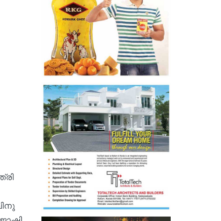
്രി
വിനു
 ജോഷി