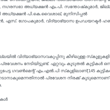
ീണ, നഗരസഭാ അധ്യക്ഷൻ എം.പി. സന്തോഷ്‌കുമാർ, ജില്
ി അധ്യക്ഷൻ പി.കെ.വൈശാഖ്, മുനിസിപ്പൽ
, എസ്. ഗോപകുമാർ, വിദ്യാഭ്യാസ ഉപഡയറക്ടർ ഹണ
ല്ലയിൽ വിദ്യാഭ്യാസവകുപ്പിനു കീഴിലുള്ള സ്‌കൂളു
 പ്രവേശനം നേടിയിട്ടുണ്ട്. ഏറ്റവും കൂടുതൽ കുട്ടികൾ ഒന്
ുപേട്ട ഗവൺമെന്റ് എം.എൽ.പി സ്‌കൂളിലാണ്(145 കുട്ടിക
േടാനാകുമെന്നതിനാൽ പ്രവേശന നിരക്ക് കൂടുമെന്നാണ്
.
ികൾ