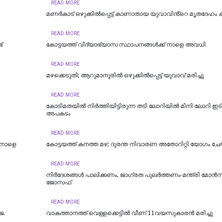
READ MORE
മണർകാട് ഒഴുക്കിൽപ്പെട്ട് കാണാതായ യുവാവിൻ്റെ മൃതദേഹം ക
READ MORE
്
കോട്ടയത്ത് വിദ്യാഭ്യാസ സ്ഥാപനങ്ങൾക്ക് നാളെ അവധി
READ MORE
മഴക്കെടുതി; ആറുമാനൂരിൽ ഒഴുക്കില്‍പ്പെട്ട് യുവാവ് മരിച്ചു
READ MORE
കോടിമതയിൽ നിർത്തിയിട്ടിരുന്ന തടി ലോറിയിൽ മിനി ലോറി ഇടിച്
അപകടം
READ MORE
 നാളെ
കോട്ടയത്ത് കനത്ത മഴ; ദുരന്ത നിവാരണ അതോറിറ്റി യോഗം ചേർ
READ MORE
നിർദേശങ്ങൾ പാലിക്കണം, ജാഗ്രത പുലർത്തണം-മന്ത്രി മോൻസ
ജോസഫ്
READ MORE
െ.
വാകത്താനത്ത് വെള്ളക്കെട്ടില്‍ വീണ് 11വയസുകാരന്‍ മരിച്ചു