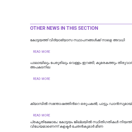
OTHER NEWS IN THIS SECTION
കോട്ടയത്ത് വിദ്യാഭ്യാസ സ്ഥാപനങ്ങൾക്ക് നാളെ അവധി
READ MORE
പാലായിലും പേരൂരിലും വെള്ളം ഇറങ്ങി; കുമരകത്തും തിരുവാര്‍പ
അപകടനില
READ MORE
ക്യാമ്പിൽ സന്തോഷത്തിന്‍റെ ഒരുപകൽ; പാട്ടും ഡാൻസുമായി
READ MORE
പ്രകൃതിക്ഷോഭം: കോട്ടയം ജില്ലയിൽ സ്ഥിതിഗതികൾ നിയന്
വിധേയമാണെന്ന് കളക്ടർ ചേതൻകുമാർ മീണ