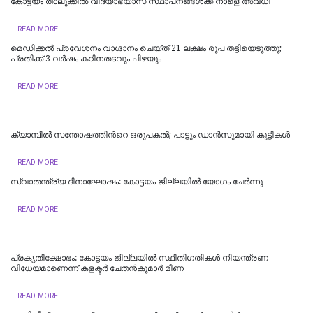
കോട്ടയം താലൂക്കില്‍ വിദ്യാഭ്യാസ സ്ഥാപനങ്ങള്‍ക്ക് നാളെ അവധി
READ MORE
മെഡിക്കൽ പ്രവേശനം വാഗ്ദാനം ചെയ്ത് 21 ലക്ഷം രൂപ തട്ടിയെടുത്തു;
പ്രതിക്ക് 3 വർഷം കഠിനതടവും പിഴയും
READ MORE
ക്യാമ്പിൽ സന്തോഷത്തിന്‍റെ ഒരുപകൽ; പാട്ടും ഡാൻസുമായി കുട്ടികൾ
READ MORE
സ്വാതന്ത്ര്യ ദിനാഘോഷം: കോട്ടയം ജില്ലയില്‍ യോഗം ചേർന്നു
READ MORE
പ്രകൃതിക്ഷോഭം: കോട്ടയം ജില്ലയിൽ സ്ഥിതിഗതികൾ നിയന്ത്രണ
വിധേയമാണെന്ന് കളക്ടർ ചേതൻകുമാർ മീണ
READ MORE