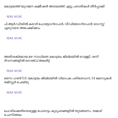
കോട്ടയത്ത് യുവജന കമ്മീഷൻ അദാലത്ത്; എട്ടു പരാതികൾ തീർപ്പാക്കി
READ MORE
പി.ആർ.ഡിയിൽ കരാർ ഫോട്ടോഗ്രാഫർ, വീഡിയോഗ്രാഫർ; ഓഗസ്റ്റ്
ഏഴുവരെ അപേക്ഷിക്കാം
READ MORE
അതിശക്തമായ മഴ സാധ്യത: കോട്ടയം ജില്ലയിൽ വെള്ളി, ശനി
ദിവസങ്ങളിൽ ഓറഞ്ച് അലർട്ട്
READ MORE
സൈ ഹണ്ട് 3.0: കോട്ടയം ജില്ലയിൽ വ്യാപക പരിശോധന; 14 കേസുകൾ
രജിസ്റ്റർ ചെയ്തു
READ MORE
ലഹരിക്കെതിരെയുള്ള പോരാട്ടം കുടുംബങ്ങളിൽ തുടങ്ങണം- രമേശ്
ചെന്നിത്തല