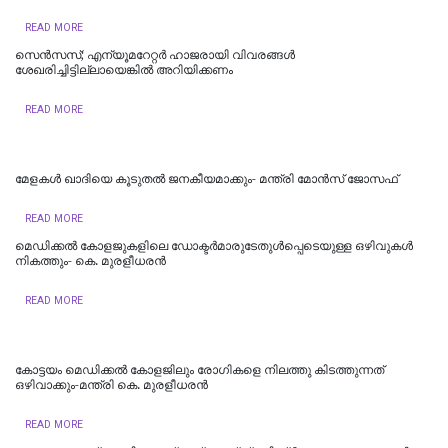
READ MORE
സെൻസസ്; എന്യൂമറേറ്റർ ഹാജരായി വിവരങ്ങൾ
ശേഖരിച്ചിട്ടില്ലായെങ്കിൽ അറിയിക്കണം
READ MORE
മേളകൾ ഖാദിയെ കൂടുതൽ ജനകീയമാക്കും- മന്ത്രി മോൻസ് ജോസഫ്
READ MORE
മെഡിക്കല്‍ കോളജുകളിലെ ഡോക്ടര്‍മാരുടേതുള്‍പ്പെടെയുള്ള ഒഴിവുകള്‍
നികത്തും- കെ. മുരളീധരന്‍
READ MORE
കോട്ടയം മെഡിക്കല്‍ കോളജിലും രോഗികളെ നിലത്തു കിടത്തുന്നത്
ഒഴിവാക്കും-മന്ത്രി കെ. മുരളീധരന്‍
READ MORE