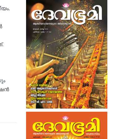
ീയം.
‍
്.
ും
ഷന്‍