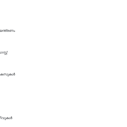
യന്ത്രണം
റ്റ്
4 കേസുകൾ
ിവുകള്‍