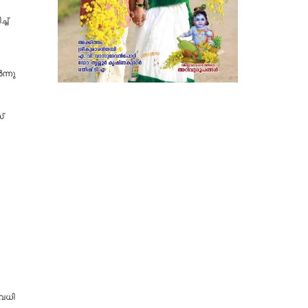
ച്
ന്നു
്
അവധി