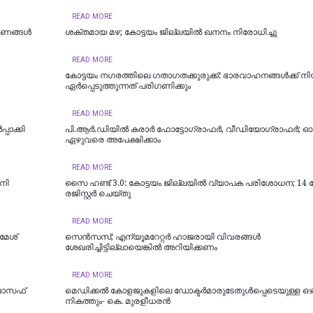
READ MORE
കരണങ്ങൾ
ശക്തമായ മഴ; കോട്ടയം ജില്ലയില്‍ ഖനനം നിരോധിച്ചു
READ MORE
കോട്ടയം നഗരത്തിലെ ഗതാഗതക്കുരുക്ക്: ഭാരവാഹനങ്ങൾക്ക് നി
ഏർപ്പെടുത്തുന്നത് പരിഗണിക്കും
READ MORE
പാക്കി
പി.ആർ.ഡിയിൽ കരാർ ഫോട്ടോഗ്രാഫർ, വീഡിയോഗ്രാഫർ; ഓഗസ്
ഏഴുവരെ അപേക്ഷിക്കാം
READ MORE
നി
സൈ ഹണ്ട് 3.0: കോട്ടയം ജില്ലയിൽ വ്യാപക പരിശോധന; 1
രജിസ്റ്റർ ചെയ്തു
READ MORE
മേശ്
സെൻസസ്; എന്യൂമറേറ്റർ ഹാജരായി വിവരങ്ങൾ
ശേഖരിച്ചിട്ടില്ലായെങ്കിൽ അറിയിക്കണം
READ MORE
 ജോസഫ്
മെഡിക്കല്‍ കോളജുകളിലെ ഡോക്ടര്‍മാരുടേതുള്‍പ്പെടെയുള്ള ഒഴ
നികത്തും- കെ. മുരളീധരന്‍