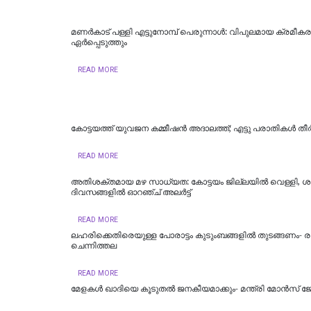
മണർകാട് പള്ളി എട്ടുനോമ്പ് പെരുന്നാൾ: വിപുലമായ ക്രമീ
ഏർപ്പെടുത്തും
READ MORE
കോട്ടയത്ത് യുവജന കമ്മീഷൻ അദാലത്ത്; എട്ടു പരാതികൾ തീർപ്
READ MORE
അതിശക്തമായ മഴ സാധ്യത: കോട്ടയം ജില്ലയിൽ വെള്ളി, ശ
ദിവസങ്ങളിൽ ഓറഞ്ച് അലർട്ട്
READ MORE
ലഹരിക്കെതിരെയുള്ള പോരാട്ടം കുടുംബങ്ങളിൽ തുടങ്ങണം- ര
ചെന്നിത്തല
READ MORE
മേളകൾ ഖാദിയെ കൂടുതൽ ജനകീയമാക്കും- മന്ത്രി മോൻസ്