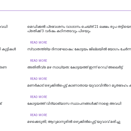
 അവധി
മെഡിക്കൽ പ്രവേശനം വാഗ്ദാനം ചെയ്ത് 21 ലക്ഷം രൂപ തട്ടിയെട
പ്രതിക്ക് 3 വർഷം കഠിനതടവും പിഴയും
READ MORE
 കുട്ടികൾ
സ്വാതന്ത്ര്യ ദിനാഘോഷം: കോട്ടയം ജില്ലയില്‍ യോഗം ചേർന്ന
READ MORE
ത്രണ
അതിതീവ്ര മഴ സാധ്യത: കോട്ടയത്ത് ഇന്ന് റെഡ് അലെർട്ട്
READ MORE
മണർകാട് ഒഴുക്കിൽപ്പെട്ട് കാണാതായ യുവാവിൻ്റെ മൃതദേഹം ക
READ MORE
്
കോട്ടയത്ത് വിദ്യാഭ്യാസ സ്ഥാപനങ്ങൾക്ക് നാളെ അവധി
READ MORE
മഴക്കെടുതി; ആറുമാനൂരിൽ ഒഴുക്കില്‍പ്പെട്ട് യുവാവ് മരിച്ചു