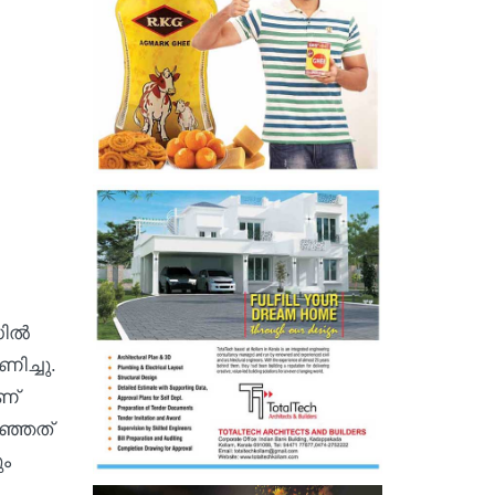
ില്‍
ിച്ചു.
ണ്
റഞ്ഞത്
ും