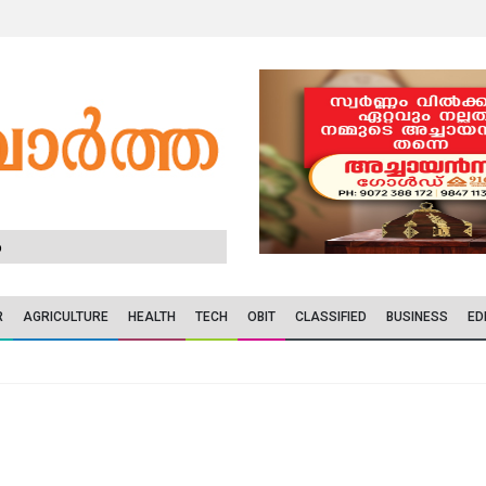
6
R
AGRICULTURE
HEALTH
TECH
OBIT
CLASSIFIED
BUSINESS
ED