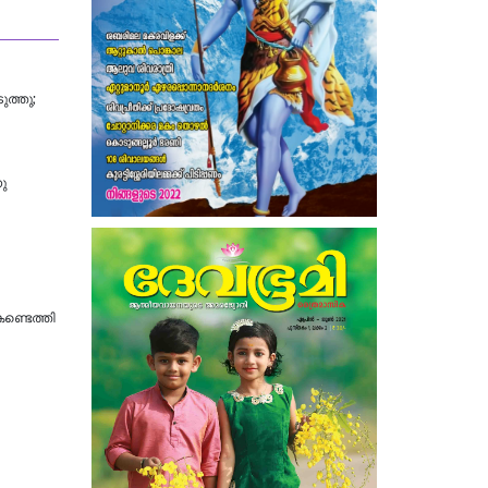
ുത്തു;
ു
ണ്ടെത്തി