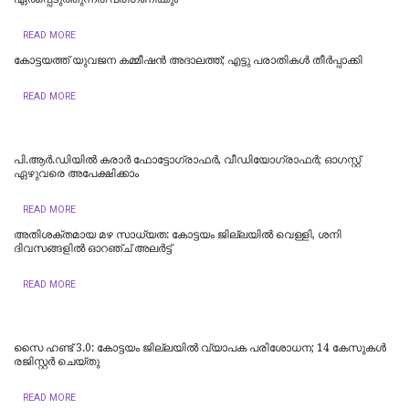
READ MORE
കോട്ടയത്ത് യുവജന കമ്മീഷൻ അദാലത്ത്; എട്ടു പരാതികൾ തീർപ്പാക്കി
READ MORE
പി.ആർ.ഡിയിൽ കരാർ ഫോട്ടോഗ്രാഫർ, വീഡിയോഗ്രാഫർ; ഓഗസ്റ്റ്
ഏഴുവരെ അപേക്ഷിക്കാം
READ MORE
അതിശക്തമായ മഴ സാധ്യത: കോട്ടയം ജില്ലയിൽ വെള്ളി, ശനി
ദിവസങ്ങളിൽ ഓറഞ്ച് അലർട്ട്
READ MORE
സൈ ഹണ്ട് 3.0: കോട്ടയം ജില്ലയിൽ വ്യാപക പരിശോധന; 14 കേസുകൾ
രജിസ്റ്റർ ചെയ്തു
READ MORE