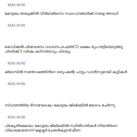
READ MORE
കോട്ടയം താലൂക്കില്‍ വിദ്യാഭ്യാസ സ്ഥാപനങ്ങള്‍ക്ക് നാളെ അവധി
READ MORE
മെഡിക്കൽ പ്രവേശനം വാഗ്ദാനം ചെയ്ത് 21 ലക്ഷം രൂപ തട്ടിയെടുത്തു;
പ്രതിക്ക് 3 വർഷം കഠിനതടവും പിഴയും
READ MORE
ക്യാമ്പിൽ സന്തോഷത്തിന്‍റെ ഒരുപകൽ; പാട്ടും ഡാൻസുമായി കുട്ടികൾ
READ MORE
സ്വാതന്ത്ര്യ ദിനാഘോഷം: കോട്ടയം ജില്ലയില്‍ യോഗം ചേർന്നു
READ MORE
പ്രകൃതിക്ഷോഭം: കോട്ടയം ജില്ലയിൽ സ്ഥിതിഗതികൾ നിയന്ത്രണ
വിധേയമാണെന്ന് കളക്ടർ ചേതൻകുമാർ മീണ