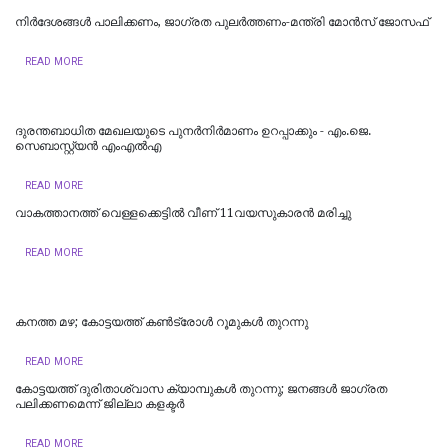
നിർദേശങ്ങൾ പാലിക്കണം, ജാഗ്രത പുലർത്തണം-മന്ത്രി മോൻസ് ജോസഫ്
READ MORE
ദുരന്തബാധിത മേഖലയുടെ പുനർനിർമാണം ഉറപ്പാക്കും - എം.ജെ.
സെബാസ്റ്റ്യൻ എംഎൽഎ
READ MORE
വാകത്താനത്ത് വെള്ളക്കെട്ടില്‍ വീണ് 11വയസുകാരന്‍ മരിച്ചു
READ MORE
കനത്ത മഴ; കോട്ടയത്ത് കണ്‍ട്രോള്‍ റൂമുകള്‍ തുറന്നു
READ MORE
കോട്ടയത്ത് ദുരിതാശ്വാസ ക്യാമ്പുകള്‍ തുറന്നു; ജനങ്ങള്‍ ജാഗ്രത
പലിക്കണമെന്ന് ജില്ലാ കളക്ടര്‍
READ MORE