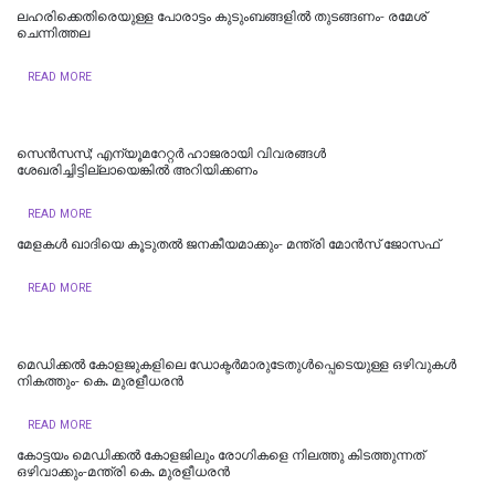
ലഹരിക്കെതിരെയുള്ള പോരാട്ടം കുടുംബങ്ങളിൽ തുടങ്ങണം- രമേശ്
ചെന്നിത്തല
READ MORE
സെൻസസ്; എന്യൂമറേറ്റർ ഹാജരായി വിവരങ്ങൾ
ശേഖരിച്ചിട്ടില്ലായെങ്കിൽ അറിയിക്കണം
READ MORE
മേളകൾ ഖാദിയെ കൂടുതൽ ജനകീയമാക്കും- മന്ത്രി മോൻസ് ജോസഫ്
READ MORE
മെഡിക്കല്‍ കോളജുകളിലെ ഡോക്ടര്‍മാരുടേതുള്‍പ്പെടെയുള്ള ഒഴിവുകള്‍
നികത്തും- കെ. മുരളീധരന്‍
READ MORE
കോട്ടയം മെഡിക്കല്‍ കോളജിലും രോഗികളെ നിലത്തു കിടത്തുന്നത്
ഒഴിവാക്കും-മന്ത്രി കെ. മുരളീധരന്‍