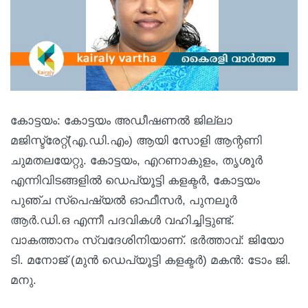
കോട്ടയം: കോട്ടയം അഡീഷണൽ ജില്ലാ
മജിസ്ട്രേറ്റ്(എ.ഡി.എം) ആയി സോളി ആന്റണി
ചുമതലയേറ്റു. കോട്ടയം, എറണാകുളം, തൃശൂർ
എന്നിവിടങ്ങളിൽ ഡെപ്യൂട്ടി കളക്ടർ, കോട്ടയം
പുഞ്ച സ്പെഷ്യൽ ഓഫീസർ, പുനലൂർ
ആർ.ഡി.ഒ എന്നീ പദവികൾ വഹിച്ചിട്ടുണ്ട്.
വാകത്താനം സ്വദേശിനിയാണ്. ഭർത്താവ്: ജിയോ
ടി. മനോജ് (മുൻ ഡെപ്യൂട്ടി കളക്ടർ) മകൻ: ടോം ജി.
മനു.