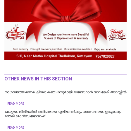
OTHER NEWS IN THIS SECTION
നാഗമ്പടത്ത് ഒന്നര കിലോ കഞ്ചാവുമായി രാജസ്ഥാന്‍ സ്വദേശി അറസ്റ്റില്‍
READ MORE
കോട്ടയം ജില്ലയില്‍ അര്‍ഹരായ എല്ലാവര്‍ക്കും ധനസഹായം ഉറപ്പാക്കും-
മന്ത്രി മോന്‍സ് ജോസഫ്
READ MORE