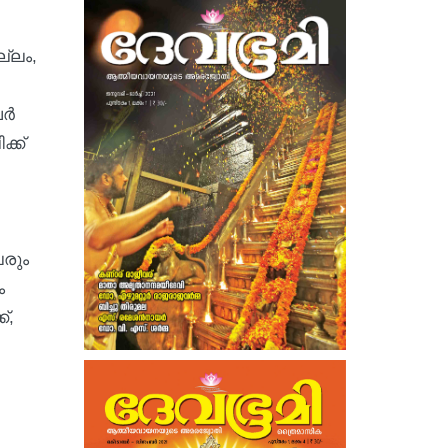
്ലം,
വർ
്ക്
ലരും
ം
്,