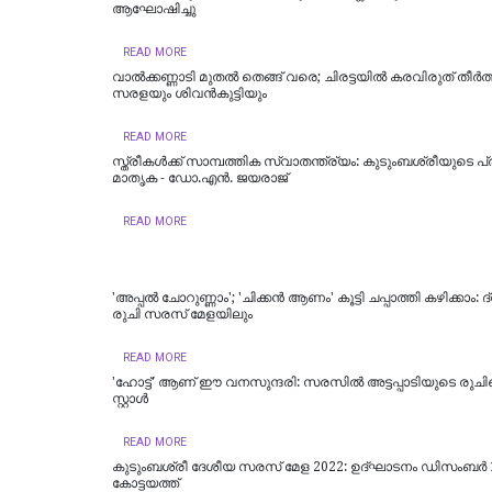
ആഘോഷിച്ചു
READ MORE
വാൽക്കണ്ണാടി മുതൽ തെങ്ങ് വരെ; ചിരട്ടയിൽ കരവിരുത് തീർത്
സരളയും ശിവൻകുട്ടിയും
READ MORE
സ്ത്രീകൾക്ക് സാമ്പത്തിക സ്വാതന്ത്ര്യം: കുടുംബശ്രീയുടെ 
മാതൃക - ഡോ.എൻ. ജയരാജ്
READ MORE
'അപ്പൽ ചോറുണ്ണാം'; 'ചിക്കൻ ആണം' കൂട്ടി ചപ്പാത്തി കഴിക്കാം: ദ
രുചി സരസ് മേളയിലും
READ MORE
'ഹോട്ട്' ആണ് ഈ വനസുന്ദരി: സരസിൽ അട്ടപ്പാടിയുടെ രുചി
സ്റ്റാൾ
READ MORE
കുടുംബശ്രീ ദേശീയ സരസ് മേള 2022: ഉദ്ഘാടനം ഡിസംബര്‍ 
കോട്ടയത്ത്