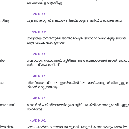
അംഗങ്ങളെ ആദരിച്ചു
READ MORE
ിച്ചു
വുമണ്‍ കാറ്റില്‍ കെയര്‍ വര്‍ക്കര്‍മാരുടെ ഒഴിവ്; അപേക്ഷിക്കാം
READ MORE
തദ്ദേശീയ ജനതയുടെ അന്താരാഷ്ട്ര ദിനാഘോഷം: കുടുംബശ്രീ
ആഘോഷം വേറിട്ടതായി
READ MORE
ദിര
സമാധാന നൊബേൽ; സ്ത്രീകളുടെ അവകാശങ്ങൾക്കായി പോരാ
നർഗസ് മുഹമ്മദിക്ക്
READ MORE
്കി
'മി​സ് വേ​ള്‍​ഡ് 2023' ഇ​ന്ത്യ​യി​ല്‍; 130 രാ​ജ്യ​ങ്ങ​ളി​ല്‍ നി​ന്നു​ള്ള മ​ത്
ഥി​ക​ള്‍ മാ​റ്റു​ര​യ്ക്കും
READ MORE
 വൈറലായി
തൊഴിൽ പരിശീലനത്തിലൂടെ സ്ത്രീ ശാക്തീകരണവുമായി ഏറ്റുമാ
നഗരസഭ
READ MORE
താ ദിനം
ഹരം പകര്‍ന്ന് വയനാട് മലമുഴക്കി മ്യൂസിക് ബാൻഡും മധുലിത