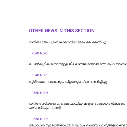
OTHER NEWS IN THIS SECTION
വനിതാരത്ന പുരസ്‌കാരത്തിന് അപേക്ഷ ക്ഷണിച്ചു
READ MORE
പെൺകുട്ടികൾക്കായുള്ള ജില്ലാതല കബഡി മത്സരം വ്യാഴാഴ
READ MORE
സ്ത്രീപക്ഷ നവകേരളം: ഫ്ളാഷ്മോബ് അവതരിപ്പിച്ചു
READ MORE
വനിതാ സ്വയംസംരംഭക വായ്പാ മേളയും ബോധവൽക്കരണ
പരിപാടിയും നടത്തി
READ MORE
അധമ സംസ്ക്കാരത്തിനെതിരേ യുദ്ധം ചെയ്യാൻ സ്ത്രീകൾക്ക് മ