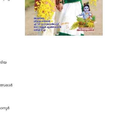
ടിയ
സ​രാ​ര്‍​
നൂര്‍