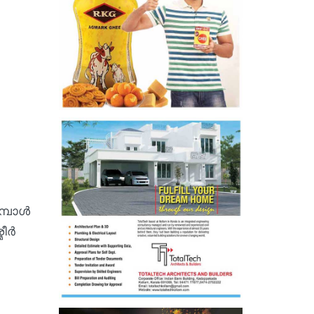
മ്പോൾ
മീർ