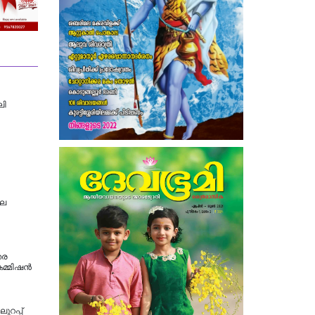
ലി
ലെ
തര
കമ്മിഷൻ
റപ്പ്