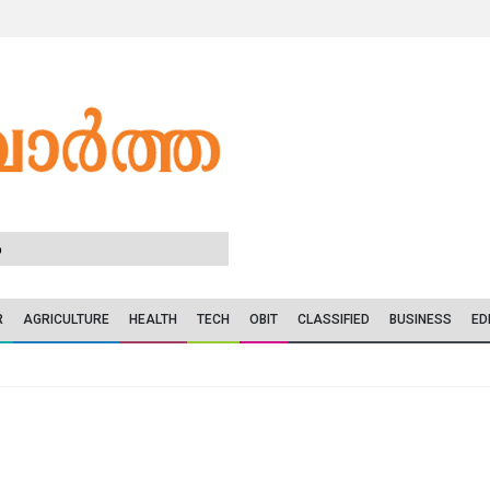
6
R
AGRICULTURE
HEALTH
TECH
OBIT
CLASSIFIED
BUSINESS
ED