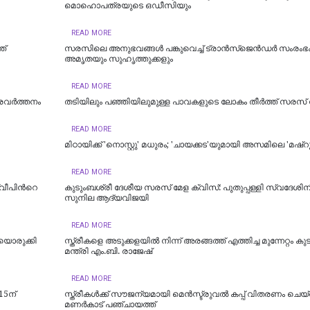
മൊഹൊപത്രയുടെ ഒഡീസിയും
READ MORE
ത്
സരസിലെ അനുഭവങ്ങൾ പങ്കുവെച്ച് ട്രാൻസ്ജെൻഡർ സംരം
അമൃതയും സുഹൃത്തുക്കളും
READ MORE
പ്രവർത്തനം
തടിയിലും പഞ്ഞിയിലുമുള്ള പാവകളുടെ ലോകം തീർത്ത് സരസ് 
READ MORE
മിഠായിക്ക് 'നൊസ്റ്റു' മധുരം; 'ചായക്കട'യുമായി അസമിലെ 'മഷ്റൂം ക
READ MORE
്വീപിന്‍റെ
കുടുംബശ്രീ ദേശീയ സരസ് മേള ക്വിസ്: പുതുപ്പള്ളി സ്വദേശിന
സുനില ആദ്യവിജയി
READ MORE
യൊരുക്കി
സ്ത്രീകളെ അടുക്കളയിൽ നിന്ന് അരങ്ങത്ത് എത്തിച്ച മുന്നേറ്റം കു
മന്ത്രി എം.ബി. രാജേഷ്
READ MORE
15ന്
സ്ത്രീകൾക്ക് സൗജന്യമായി മെൻസ്ട്രുവൽ കപ്പ് വിതരണം ചെയ്
മണർകാട് പഞ്ചായത്ത്