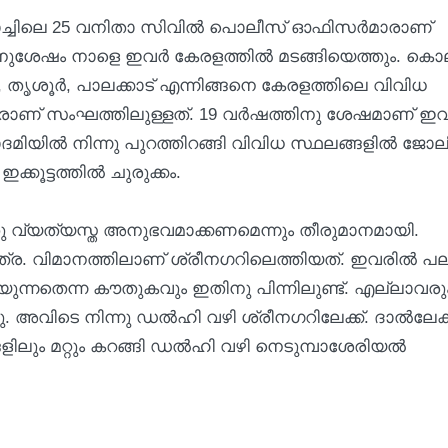
ാച്ചിലെ 25 വനിതാ സിവിൽ പൊലീസ് ഓഫിസർമാരാണ്
ിനുശേഷം നാളെ ഇവര്‍ കേരളത്തിൽ മടങ്ങിയെത്തും. കൊല
ുഴ, തൃശൂർ, പാലക്കാട് എന്നിങ്ങനെ കേരളത്തിലെ വിവിധ
രാണ് സംഘത്തിലുള്ളത്. 19 വർഷത്തിനു ശേഷമാണ് ഇ
ദമിയിൽ നിന്നു പുറത്തിറങ്ങി വിവിധ സ്ഥലങ്ങളിൽ ജോലിക
ൂട്ടത്തില്‍ ചുരുക്കം.
അതു വ്യത്യസ്ത അനുഭവമാക്കണമെന്നും തീരുമാനമായി.
യാത്ര. വിമാനത്തിലാണ് ശ്രീനഗറിലെത്തിയത്. ഇവരിൽ പ
്നതെന്ന കൗതുകവും ഇതിനു പിന്നിലുണ്ട്. എല്ലാവരു
ു. അവിടെ നിന്നു ഡൽഹി വഴി ശ്രീനഗറിലേക്ക്. ദാൽലേക്ക
ിലും മറ്റും കറങ്ങി ഡൽഹി വഴി നെടുമ്പാശേരിയൽ