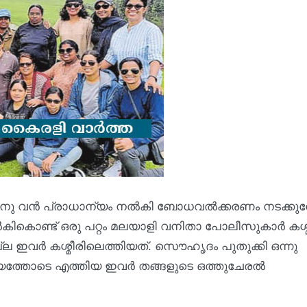
ണത്തിനു വൻ പ്രാധാന്യം നൽകി ബോധവൽക്കരണം നടക്കു
ൽകികൊണ്ട് ഒരു പറ്റം മലയാളി വനിതാ പോലീസുകാര്‍ കശ്
്ല ഇവർ കശ്മീരിലെത്തിയത്. സൌഹൃദം പുതുക്കി ഒന്നു
ഷ്യത്തോടെ എത്തിയ ഇവര്‍ തങ്ങളുടെ ഒത്തുചേരൽ