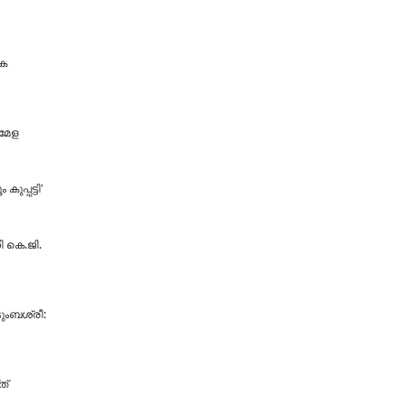
ഭക
മേള
ുപ്പട്ടി'
ി കെ.ജി.
ടുംബശ്രീ:
ത്