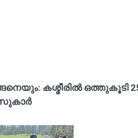
ങനെയും: കശ്മീരിൽ ഒത്തുകൂടി 2
ീസുകാർ