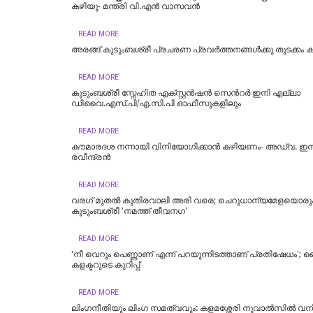
കഴിയു- മന്ത്രി വി.എൻ വാസവൻ
READ MORE
അരങ്ങ് കുടുംബശ്രീ പ്രചരണ പ്രവർത്തനങ്ങൾക്കു തുടക്കം കുറ
READ MORE
കുടുംബശ്രീ സ്നേഹിത എക്സ്റ്റന്‍ഷന്‍ സെന്‍റര്‍ ഇനി എല്ലാ
ഡിവൈ.എസ്.പി/എ.സി.പി ഓഫീസുകളിലും
READ MORE
കൗമാരദശ നന്നായി വിനിയോഗിക്കാന്‍ കഴിയണം- അഡ്വ. ഇന്
രവീന്ദ്രൻ
READ MORE
വരഗ് മുതൽ കുതിരവാലി അരി വരെ; ചെറുധാന്യമേളയൊരുക
കുടുംബശ്രീ 'നമത്ത് തീവനഗ'
READ MORE
'നീ വെറും പെണ്ണാണ് എന്ന് പറയുന്നിടത്താണ് പ്രതിഷേധം';
കളക്ടറുടെ കുറിപ്പ്
READ MORE
ലിംഗനീതിയും ലിംഗ സമത്വവും: കളമശ്ശേരി നുവാൽസിൽ വനി