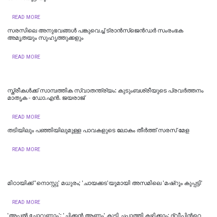
READ MORE
സരസിലെ അനുഭവങ്ങൾ പങ്കുവെച്ച് ട്രാൻസ്ജെൻഡർ സംരംഭക
അമൃതയും സുഹൃത്തുക്കളും
READ MORE
സ്ത്രീകൾക്ക് സാമ്പത്തിക സ്വാതന്ത്ര്യം: കുടുംബശ്രീയുടെ പ്രവർത്തനം
മാതൃക - ഡോ.എൻ. ജയരാജ്
READ MORE
തടിയിലും പഞ്ഞിയിലുമുള്ള പാവകളുടെ ലോകം തീർത്ത് സരസ് മേള
READ MORE
മിഠായിക്ക് 'നൊസ്റ്റു' മധുരം; 'ചായക്കട'യുമായി അസമിലെ 'മഷ്റൂം കുപ്പട്ടി'
READ MORE
'അപ്പൽ ചോറുണ്ണാം'; 'ചിക്കൻ ആണം' കൂട്ടി ചപ്പാത്തി കഴിക്കാം: ദ്വീപിന്‍റെ