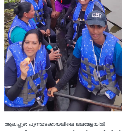
ആലപ്പുഴ: പുന്നമടക്കായലിലെ ജലമേളയിൽ