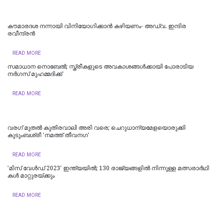
കൗമാരദശ നന്നായി വിനിയോഗിക്കാന്‍ കഴിയണം- അഡ്വ. ഇന്ദിര
രവീന്ദ്രൻ
READ MORE
സമാധാന നൊബേൽ; സ്ത്രീകളുടെ അവകാശങ്ങൾക്കായി പോരാടിയ
നർഗസ് മുഹമ്മദിക്ക്
READ MORE
വരഗ് മുതൽ കുതിരവാലി അരി വരെ; ചെറുധാന്യമേളയൊരുക്കി
കുടുംബശ്രീ 'നമത്ത് തീവനഗ'
READ MORE
'മി​സ് വേ​ള്‍​ഡ് 2023' ഇ​ന്ത്യ​യി​ല്‍; 130 രാ​ജ്യ​ങ്ങ​ളി​ല്‍ നി​ന്നു​ള്ള മ​ത്സ​രാ​ര്‍​ഥി​
ക​ള്‍ മാ​റ്റു​ര​യ്ക്കും
READ MORE