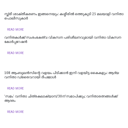
സ്ത്രീ ശാക്തീകരണം ഇങ്ങനെയും: കശ്മീരിൽ ഒത്തുകൂടി 25 മലയാളി വനിതാ
പൊലീസുകാർ
READ MORE
വനിതകള്‍ക്ക് സംരംഭകത്വ വികസന പരിശീലനവുമായി വനിതാ വികസന
കോര്‍പ്പറേഷന്‍
READ MORE
108 ആംബുലന്‍സിന്റെ വളയം പിടിക്കാൻ ഇനി വളയിട്ട കൈകളും: ആദ്യ
വനിതാ ഡ്രൈവറായി ദീപമോൾ
READ MORE
'സമം' വനിതാ ചിത്രകലാക്യാമ്പ് 30ന് സമാപിക്കും; വനിതാരത്നങ്ങൾക്ക്
ആദരം
READ MORE