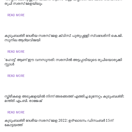
രുചി സരസ് മേളയിലും
READ MORE
കുടുംബശ്രീ ദേശീയ സരസ് മേള ക്വിസ്: പുതുപ്പള്ളി സ്വദേശിനി കെ.ജി.
സുനില ആദ്യവിജയി
READ MORE
'ഹോട്ട്' ആണ് ഈ വനസുന്ദരി: സരസിൽ അട്ടപ്പാടിയുടെ രുചിയൊരുക്കി
സ്റ്റാൾ
READ MORE
സ്ത്രീകളെ അടുക്കളയിൽ നിന്ന് അരങ്ങത്ത് എത്തിച്ച മുന്നേറ്റം കുടുംബശ്രീ:
മന്ത്രി എം.ബി. രാജേഷ്
READ MORE
കുടുംബശ്രീ ദേശീയ സരസ് മേള 2022: ഉദ്ഘാടനം ഡിസംബര്‍ 15ന്
കോട്ടയത്ത്