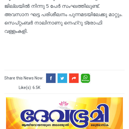
ജില്ലയിൽ നിന്നു 5 പേർ സംഘത്തിലുണ്ട്.
അവസാന ഘട്ട പരിശീലനം പുന്നമടയിലേക്കു മാറ്റും.
സെപ്റ്റംബർ നാലിനാണു നെഹ്റു ട്രോഫി
വള്ളംകളി.
Share this News Now:
Like(s): 6.5K