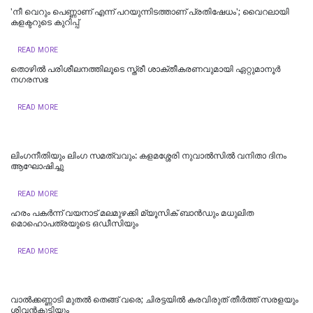
'നീ വെറും പെണ്ണാണ് എന്ന് പറയുന്നിടത്താണ് പ്രതിഷേധം'; വൈറലായി
കളക്ടറുടെ കുറിപ്പ്
READ MORE
തൊഴിൽ പരിശീലനത്തിലൂടെ സ്ത്രീ ശാക്തീകരണവുമായി ഏറ്റുമാനൂര്‍
നഗരസഭ
READ MORE
ലിംഗനീതിയും ലിംഗ സമത്വവും: കളമശ്ശേരി നുവാൽസിൽ വനിതാ ദിനം
ആഘോഷിച്ചു
READ MORE
ഹരം പകര്‍ന്ന് വയനാട് മലമുഴക്കി മ്യൂസിക് ബാൻഡും മധുലിത
മൊഹൊപത്രയുടെ ഒഡീസിയും
READ MORE
വാൽക്കണ്ണാടി മുതൽ തെങ്ങ് വരെ; ചിരട്ടയിൽ കരവിരുത് തീർത്ത് സരളയും
ശിവൻകുട്ടിയും