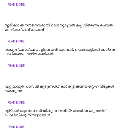
READ MORE
സ്ത്രീകൾക്ക് സൗജന്യമായി മെൻസ്ട്രുവൽ കപ്പ് വിതരണം ചെയ്ത്
മണർകാട് പഞ്ചായത്ത്
READ MORE
സാമൂഹ്യമാധ്യമങ്ങളിലെ ചതി കുഴികള്‍: പെണ്‍കുട്ടികള്‍ ജാഗ്രത
പാലിക്കണം - വനിത കമ്മിഷന്‍
READ MORE
ഏറ്റുമാനൂർ, പാമ്പാടി കുടുംബശ്രീകൾ കൂട്ടിക്കലിൽ സ്നേഹ വീടുകൾ
ഒരുക്കുന്നു
READ MORE
സ്ത്രീകൾക്കുനേരെ വർദ്ധിക്കൂന്ന അതിക്രമങ്ങൾ തടയുന്നതിന്
പോലീസിന്റെ നിർദ്ദേശങ്ങൾ
READ MORE