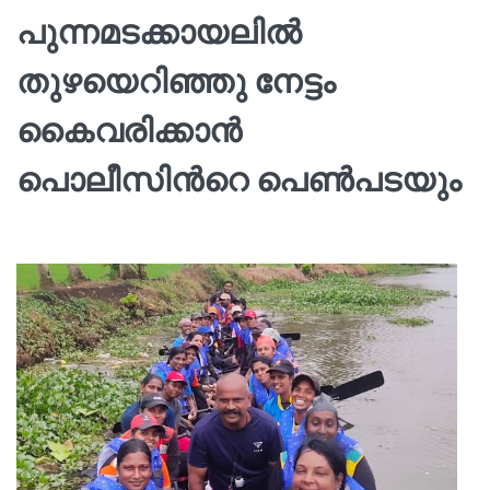
പുന്നമടക്കായലിൽ
തുഴയെറിഞ്ഞു നേട്ടം
കൈവരിക്കാൻ
പൊലീസിന്‍റെ പെൺപടയും