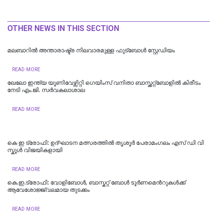
OTHER NEWS IN THIS SECTION
മലബാറിൽ അന്താരാഷ്ട്ര നിലവാരമുള്ള ഫുട്ബോൾ സ്റ്റേഡിയം
READ MORE
ഖേലോ ഇന്ത്യ യൂണിവേഴ്സിറ്റി ഗെയിംസ് വനിതാ ബാസ്ക്കറ്റ്ബോളില്‍ കിരീടം
നേടി എം.ജി. സര്‍വകലാശാല
READ MORE
കെ ഇ ട്രോഫി: ഉദ്ഘാടന മത്സരത്തിൽ തൃശൂർ പേരാമംഗലം എസ് ഡി വി
സ്കൂൾ വിജയികളായി
READ MORE
കെ.ഇ.ട്രോഫി: വോളിബോൾ, ബാസ്കറ്റ് ബോൾ ടൂർണമെന്‍റുകള്‍ക്ക്
ആവേശോജ്ജ്വലമായ തുടക്കം
READ MORE