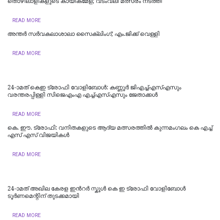
തൊഴിലാളികളുടെ കായികമേള; വടംവലി മത്സരം നടത്തി
READ MORE
അന്തര്‍ സര്‍വകലാശാലാ സൈക്ലിംഗ്; എം.ജിക്ക് വെള്ളി
READ MORE
24-ാമത് കെഇ ട്രോഫി വോളിബോൾ: കണ്ണൂർ ജിഎച്ച്എസ്എസും
വരന്തരപ്പിള്ളി സിജെഎംഎ എച്ച്എസ്എസും ജേതാക്കൾ
READ MORE
കെ. ഈ. ട്രോഫി: വനിതകളുടെ ആദ്യ മത്സരത്തിൽ കുന്നമംഗലം കെ എച്ച്
എസ് എസ് വിജയികൾ
READ MORE
24-ാമത് അഖില കേരള ഇന്‍റർ സ്കൂൾ കെ ഇ ട്രോഫി വോളിബോൾ
ടൂർണമെന്റിന് തുടക്കമായി
READ MORE