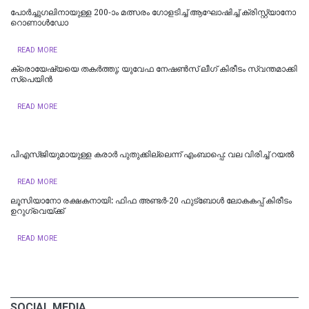
പോ​ർ​ച്ചു​ഗ​ലി​നാ​യു​ള്ള 200-ാം മ​ത്സ​രം ഗോ​ള​ടി​ച്ച് ആ​ഘോ​ഷി​ച്ച് ക്രി​സ്റ്റ്യാ​നോ
റൊ​ണാ​ൾ​ഡോ
READ MORE
ക്രൊ​യേ​ഷ്യ​യെ ത​ക​ർ​ത്തു; യു​വേ​ഫ നേ​ഷ​ണ്‍​സ് ലീ​ഗ് കി​രീ​ടം സ്വ​ന്ത​മാ​ക്കി
സ്പെ​യി​ൻ
READ MORE
പി​എ​സ്ജി​യു​മാ​യു​ള്ള ക​രാ​ർ പു​തു​ക്കി​ല്ലെ​ന്ന് എംബാ​പ്പെ: വല വിരിച്ച് റയൽ
READ MORE
ലൂ​സി​യാ​നോ ര​ക്ഷ​ക​നാ​യി: ഫി​ഫ അ​ണ്ട​ർ-20 ഫു​ട്ബോ​ൾ ലോ​ക​ക​പ്പ് കി​രീ​ടം
ഉ​റു​ഗ്വെ​യ്ക്ക്
READ MORE
SOCIAL MEDIA