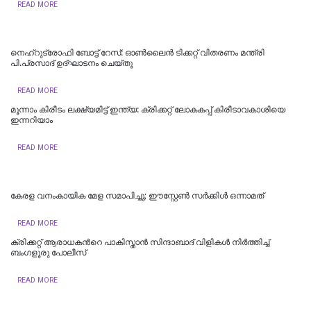
READ MORE
നെഹ്‌റുട്രോഫി ബോട്ട് റേസ്: ഓൺലൈൻ ടിക്കറ്റ് വിതരണം മന്ത്രി
പി.പ്രസാദ് ഉദ്ഘാടനം ചെയ്തു
READ MORE
മൂന്നാം കിരീടം ലക്ഷ്യമിട്ട് ഇന്ത്യ: ക്രിക്കറ്റ് ലോകകപ്പ് കിരീടാവകാശിയെ
ഇന്നറിയാം
READ MORE
കേരള വനംകായിക മേള സമാപിച്ചു; ഈസ്റ്റേൺ സർക്കിൾ ഒന്നാമത്
READ MORE
ക്രിക്കറ്റ് ആരാധകന്‍റെ പാകിസ്താന്‍ സിന്ദാബാദ് വിളികള്‍ നിര്‍ത്തിച്ച്
ബംഗളൂരു പോലീസ്
READ MORE