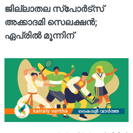
ജില്ലാതല സ്പോർട്‌സ്
അക്കാദമി സെലക്ഷൻ;
ഏപ്രിൽ മൂന്നിന്