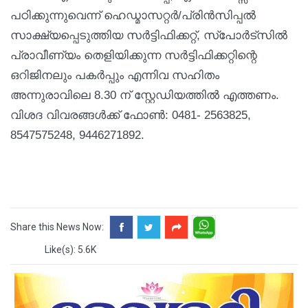
പഠിക്കുന്നുവെന്ന് ഹെഡ്മാസറ്റർ/പ്രിൻസിപ്പൽ
സാക്ഷ്യപ്പെടുത്തിയ സർട്ടിഫിക്കറ്റ്, സ്‌പോർട്സിൽ
പ്രാവീണ്യം തെളിയിക്കുന്ന സർട്ടിഫിക്കറ്റിന്റെ
ഒറിജിനലും പകർപ്പും എന്നിവ സഹിതം
അന്നുരാവിലെ 8.30 ന് സ്റ്റേഡിയത്തിൽ എത്തണം.
വിശദ വിവരങ്ങൾക്ക് ഫോൺ: 0481- 2563825,
8547575248, 9446271892.
Share this News Now:
Like(s): 5.6K