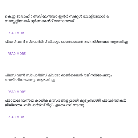
കെ.ഇ.ട്രോഫി : അഖിലേന്ത്യാ ഇന്റർ സ്‌കൂൾ വോളിബോൾ &
ബാസ്ക്കറ്റ്ബോൾ ടൂർണമെൻ്റ് മാന്നാനത്ത്
READ MORE
പ്ലസ് വണ്‍ സ്‌പോര്‍ട്സ് ക്വാട്ടാ ഓണ്‍ലൈന്‍ രജിസ്‌ട്രേഷന്‍ ആരംഭിച്ചു
READ MORE
പ്ലസ് വൺ സ്‌പോർട്‌സ് ക്വാട്ടാ ഓൺലൈൻ രജിസ്‌ട്രേഷനും
വെരിഫിക്കേഷനും ആരംഭിച്ചു
READ MORE
പ്രായഭേദമന്യേ കായിക മത്സരങ്ങളുമായി കുടുംബശ്രീ പ്രവർത്തകർ;
ജില്ലാതല സ്‌പോർട്സ് മീറ്റ് 'ഏലൈസ' നടന്നു
READ MORE