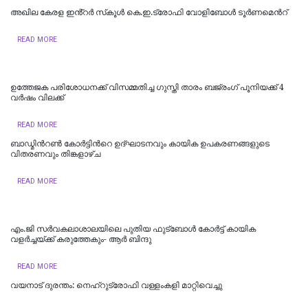
അഖില കേരള ഇൻ്റർ സ്‌കൂൾ കെ.ഇ.ട്രോഫി വോളിബോൾ ടൂർണമെന്‍റ്
READ MORE
ഉത്തേജക പരിശോധനക്ക് വിസമ്മതിച്ച ഗുസ്തി താരം ബജ്രംഗ് പൂനിയക്ക് 4
വർഷം വിലക്ക്
READ MORE
ബാഡ്മിന്‍റൺ കോർട്ടിന്‍റെ ഉദ്ഘാടനവും കായിക ഉപകരണങ്ങളുടെ
വിതരണവും തിങ്കളാഴ്ച
READ MORE
എം.ജി സര്‍വകലാശാലയിലെ പുതിയ ഫുട്ബോള്‍ കോര്‍ട്ട് കായിക
വളര്‍ച്ചയ്ക്ക് കരുത്തേകും- ആര്‍ ബിന്ദു
READ MORE
വയനാട് ദുരന്തം: നെഹ്റുട്രോഫി വള്ളംകളി മാറ്റിവെച്ചു