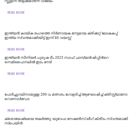
സ്കൂളിന് തിളക്കമാര്‍ന്ന വിജയം
READ MORE
ഇന്ത്യന്‍ കായിക രംഗത്തെ നിര്‍ണായക നേട്ടമായ ക്രിക്കറ്റ് ലോകകപ്പ്
ഇന്ത്യ സ്വന്തമാക്കിയിട്ട് ഇന്ന് 40 വയസ്സ്
READ MORE
ഇന്ത്യൻ സീനിയര്‍ പുരുഷ ടീം 2023 സാഫ് ചാമ്പ്യൻഷിപ്പിന്‍റെ
സെമിഫൈനലില്‍ ഇടം നേടി
READ MORE
പോ​ർ​ച്ചു​ഗ​ലി​നാ​യു​ള്ള 200-ാം മ​ത്സ​രം ഗോ​ള​ടി​ച്ച് ആ​ഘോ​ഷി​ച്ച് ക്രി​സ്റ്റ്യാ​നോ
റൊ​ണാ​ൾ​ഡോ
READ MORE
ക്രൊ​യേ​ഷ്യ​യെ ത​ക​ർ​ത്തു; യു​വേ​ഫ നേ​ഷ​ണ്‍​സ് ലീ​ഗ് കി​രീ​ടം സ്വ​ന്ത​മാ​ക്കി
സ്പെ​യി​ൻ