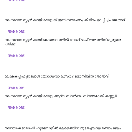
സംസ്ഥാന സ്കൂൾ കായികമേളക്ക് ഇന്ന് സമാപനം; കിരീടം ഉറപ്പിച്ച് പാലക്കാട്
READ MORE
സംസ്ഥാന സ്കൂൾ കായികോത്സവത്തിൽ ലോങ് ജംപ് താരത്തിന് ഗുരുതര
പരിക്ക്
READ MORE
ലോകകപ്പ് ഫുട്ബോൾ യോഗ്യതാ മത്സരം; ബ്രസീലിന് തോൽവി
READ MORE
സംസ്ഥാന സ്കൂൾ കായികമേള; ആദ്യ സ്വർണം സ്വന്തമാക്കി കണ്ണൂർ
READ MORE
സന്തോഷ് ട്രോഫി ഫുട്ബോളില്‍ കേരളത്തിന് തുടര്‍ച്ചയായ രണ്ടാം ജയം