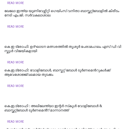
READ MORE
ഖേലോ ഇന്ത്യ യൂണിവേഴ്സിറ്റി ഗെയിംസ് വനിതാ ബാസ്ക്കറ്റ്ബോളില്‍ കിരീടം
നേടി എം.ജി. സര്‍വകലാശാല
READ MORE
കെ ഇ ട്രോഫി: ഉദ്ഘാടന മത്സരത്തിൽ തൃശൂർ പേരാമംഗലം എസ് ഡി വി
സ്കൂൾ വിജയികളായി
READ MORE
കെ.ഇ.ട്രോഫി: വോളിബോൾ, ബാസ്കറ്റ് ബോൾ ടൂർണമെന്‍റുകള്‍ക്ക്
ആവേശോജ്ജ്വലമായ തുടക്കം
READ MORE
കെ.ഇ.ട്രോഫി : അഖിലേന്ത്യാ ഇന്റർ സ്‌കൂൾ വോളിബോൾ &
ബാസ്ക്കറ്റ്ബോൾ ടൂർണമെൻ്റ് മാന്നാനത്ത്
READ MORE