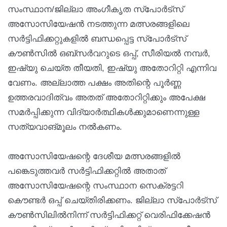
സംസ്ഥാന/ജില്ലാ അംഗീകൃത സ്‌പോർട്‌സ്
അസോസിയേഷൻ നടത്തുന്ന മത്സരങ്ങളിലെ
സർട്ടിഫിക്കറ്റുകളിൽ ബന്ധപ്പെട്ട സ്‌പോർട്സ്
കൗൺസിൽ ഒബ്‌സർവറുടെ ഒപ്പ്, സീരിയൽ നമ്പർ,
ഇഷ്യു ചെയ്ത തീയതി, ഇഷ്യു അതോറിറ്റി എന്നിവ
വേണം. അല്ലാത്ത പക്ഷം അതിന്റെ പൂർണ്ണ
ഉത്തരവാദിത്വം അതത് അതോറിറ്റിക്കും അപേക്ഷ
സമർപ്പിക്കുന്ന വിദ്യാർത്ഥികൾക്കുമാണെന്നുള്ള
സത്യവാങ്മൂലം നൽകണം.
അസോസിയേഷന്റെ ദേശീയ മത്സരങ്ങളിൽ
പങ്കെടുത്തവർ സർട്ടിഫിക്കറ്റിൽ അതാത്
അസോസിയേഷന്റെ സംസ്ഥാന സെക്രട്ടറി
കൌണ്ടർ ഒപ്പ് ചെയ്തിരിക്കണം. ജില്ലാ സ്‌പോർട്സ്
കൗൺസിലിൽനിന്ന് സർട്ടിഫിക്കറ്റ് വെരിഫിക്കേഷൻ