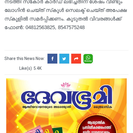
നടത്തി സ്‌കോർ കാർഡ് ലഭിച്ചതിന് ശേഷം വീണ്ടും
ലോഗിൻ ചെയ്ത് സ്‌കൂൾ സെലക്ട് ചെയ്ത് അപേക്ഷ
സ്‌കൂളിൽ സമർപ്പിക്കണം. കൂടുതൽ വിവരങ്ങൾക്ക്
ഫോൺ: 04812563825, 8547575248
Share this News Now:
Like(s): 5.4K