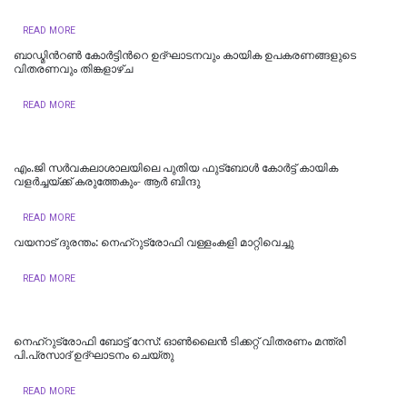
READ MORE
ബാഡ്മിന്‍റൺ കോർട്ടിന്‍റെ ഉദ്ഘാടനവും കായിക ഉപകരണങ്ങളുടെ
വിതരണവും തിങ്കളാഴ്ച
READ MORE
എം.ജി സര്‍വകലാശാലയിലെ പുതിയ ഫുട്ബോള്‍ കോര്‍ട്ട് കായിക
വളര്‍ച്ചയ്ക്ക് കരുത്തേകും- ആര്‍ ബിന്ദു
READ MORE
വയനാട് ദുരന്തം: നെഹ്റുട്രോഫി വള്ളംകളി മാറ്റിവെച്ചു
READ MORE
നെഹ്‌റുട്രോഫി ബോട്ട് റേസ്: ഓൺലൈൻ ടിക്കറ്റ് വിതരണം മന്ത്രി
പി.പ്രസാദ് ഉദ്ഘാടനം ചെയ്തു
READ MORE