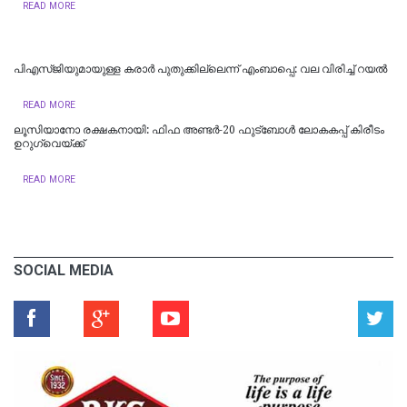
READ MORE
പി​എ​സ്ജി​യു​മാ​യു​ള്ള ക​രാ​ർ പു​തു​ക്കി​ല്ലെ​ന്ന് എംബാ​പ്പെ: വല വിരിച്ച് റയൽ
READ MORE
ലൂ​സി​യാ​നോ ര​ക്ഷ​ക​നാ​യി: ഫി​ഫ അ​ണ്ട​ർ-20 ഫു​ട്ബോ​ൾ ലോ​ക​ക​പ്പ് കി​രീ​ടം
ഉ​റു​ഗ്വെ​യ്ക്ക്
READ MORE
SOCIAL MEDIA