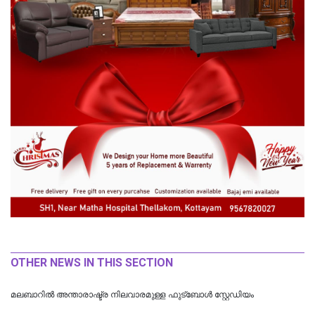
OTHER NEWS IN THIS SECTION
മലബാറിൽ അന്താരാഷ്ട്ര നിലവാരമുള്ള ഫുട്ബോൾ സ്റ്റേഡിയം