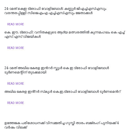
24-ാമത് കെഇ ട്രോഫി വോളിബോൾ: കണ്ണൂർ ജിഎച്ച്എസ്എസും
വരന്തരപ്പിള്ളി സിജെഎംഎ എച്ച്എസ്എസും ജേതാക്കൾ
READ MORE
കെ. ഈ. ട്രോഫി: വനിതകളുടെ ആദ്യ മത്സരത്തിൽ കുന്നമംഗലം കെ എച്ച്
എസ് എസ് വിജയികൾ
READ MORE
24-ാമത് അഖില കേരള ഇന്‍റർ സ്കൂൾ കെ ഇ ട്രോഫി വോളിബോൾ
ടൂർണമെന്റിന് തുടക്കമായി
READ MORE
അഖില കേരള ഇൻ്റർ സ്‌കൂൾ കെ.ഇ.ട്രോഫി വോളിബോൾ ടൂർണമെന്‍റ്
READ MORE
ഉത്തേജക പരിശോധനക്ക് വിസമ്മതിച്ച ഗുസ്തി താരം ബജ്രംഗ് പൂനിയക്ക് 4
വർഷം വിലക്ക്