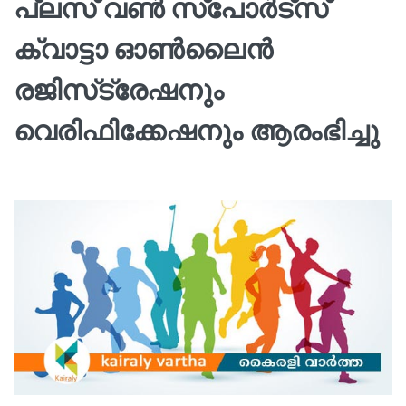
പ്ലസ് വൺ സ്‌പോർട്‌സ്
ക്വാട്ടാ ഓൺലൈൻ
രജിസ്‌ട്രേഷനും
വെരിഫിക്കേഷനും ആരംഭിച്ചു