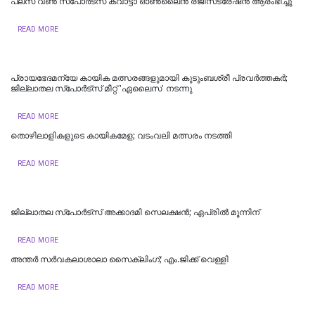
പ്ലസ് വണ്‍ സ്‌പോര്‍ട്സ് ക്വാട്ടാ ഓണ്‍ലൈന്‍ രജിസ്‌ട്രേഷന്‍ ആരംഭിച്ചു
READ MORE
പ്രായഭേദമന്യേ കായിക മത്സരങ്ങളുമായി കുടുംബശ്രീ പ്രവർത്തകർ;
ജില്ലാതല സ്‌പോർട്സ് മീറ്റ് 'ഏലൈസ' നടന്നു
READ MORE
തൊഴിലാളികളുടെ കായികമേള; വടംവലി മത്സരം നടത്തി
READ MORE
ജില്ലാതല സ്പോർട്‌സ് അക്കാദമി സെലക്ഷൻ; ഏപ്രിൽ മൂന്നിന്
READ MORE
അന്തര്‍ സര്‍വകലാശാലാ സൈക്ലിംഗ്; എം.ജിക്ക് വെള്ളി
READ MORE