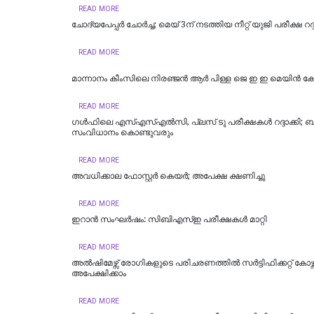
READ MORE
ചോദ്യപേപ്പര്‍ ചോര്‍ച്ച; മെയ് 3ന് നടത്തിയ നീറ്റ് യുജി പരീക്ഷ റദ്ദ
READ MORE
മാന്നാനം കീംസിലെ നിരഞ്ജൻ ആർ പിള്ള ജെ ഇ ഇ മെയിൻ കേ
READ MORE
ഗൾഫിലെ എസ്എസ്എൽസി, പ്ലസ് ടു പരീക്ഷകൾ റദ്ദാക്കി; 
സംവിധാനം കൊണ്ടുവരും
READ MORE
അവധിക്കാല ഫോസ്റ്റര്‍ കെയര്‍; അപേക്ഷ ക്ഷണിച്ചു
READ MORE
ഇറാൻ സംഘർഷം: സിബിഎസ്ഇ പരീക്ഷകൾ മാറ്റി
READ MORE
അല്‍ഷിമേഴ്സ് രോഗികളുടെ പരിചരണത്തില്‍ സര്‍ട്ടിഫിക്കറ്റ് കോഴ്സ്
അപേക്ഷിക്കാം
READ MORE