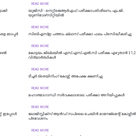
READ MORE
ാക്കി
യുജിസി - നെറ്റ്/ജെആർഎഫ് പരീക്ഷാപരിശീലനം എം.ജി.
യൂണിവേഴ്‌സിറ്റിയില്‍
READ MORE
രള ടോപ്പർ
സിബിഎസ്ഇ പത്താം ക്ലാസ് പരീക്ഷാ ഫലം പ്രസിദ്ധീകരിച്ചു
READ MORE
ബദൽ
കോട്ടയം ജില്ലയില്‍ എസ്.എസ്.എല്‍.സി പരീക്ഷ എഴുതാന്‍ 17,2
വിദ്യാര്‍ത്ഥികള്‍
READ MORE
ടീച്ചര്‍ ട്രെയിനിംഗ് കോഴ്സ്; അപേക്ഷ ക്ഷണിച്ചു
READ MORE
മഹാത്മാഗാന്ധി സർവകലാശാല: പരീക്ഷാ അറിയിപ്പുകൾ
READ MORE
; ഇപ്പോള്‍
​ലോജിസ്റ്റിക്സ് ആൻഡ് സപ്ലൈ ചെയിൻ മാനേജ്‌മെന്റ് കോഴ്സിൽ
പ്രവേശനം
READ MORE