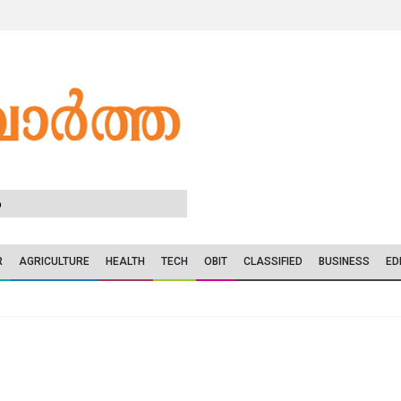
6
R
AGRICULTURE
HEALTH
TECH
OBIT
CLASSIFIED
BUSINESS
ED