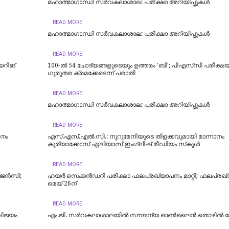
മഹാത്മാഗാന്ധി സർവകലാശാല: പരീക്ഷാ അറിയിപ്പുകൾ
READ MORE
മഹാത്മാഗാന്ധി സർവകലാശാല: പരീക്ഷാ അറിയിപ്പുകൾ
READ MORE
യറിങ്
100-ൽ 54 ചോദ്യങ്ങളുടെയും ഉത്തരം 'ബി'; പിഎസ്‌സി പരീക്ഷ
ഗുരുതര ക്രമക്കേടെന്ന് പരാതി
READ MORE
മഹാത്മാഗാന്ധി സർവകലാശാല: പരീക്ഷാ അറിയിപ്പുകൾ
READ MORE
ാനം
എസ്.എസ്.എൽ.സി.: നൂറുമേനിയുടെ തിളക്കവുമായി മാന്നാനം
കുര്യാക്കോസ് ഏലിയാസ് ഇംഗ്ലീഷ് മീഡിയം സ്‌കൂൾ
READ MORE
 ഏജൻസി;
ഹയർ സെക്കൻഡറി പരീക്ഷാ ഫലപ്രഖ്യാപനം മാറ്റി; ഫലപ്രഖ
മെയ് 26ന്
READ MORE
 വിജയം
എം.ജി. സർവകലാശാലയിൽ സൗജന്യ ഓണ്‍ലൈന്‍ തൊഴില്‍ മ