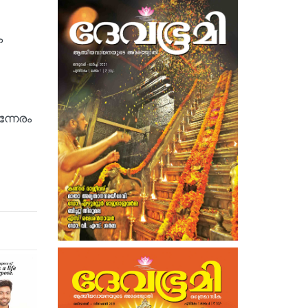
ക
്നേരം