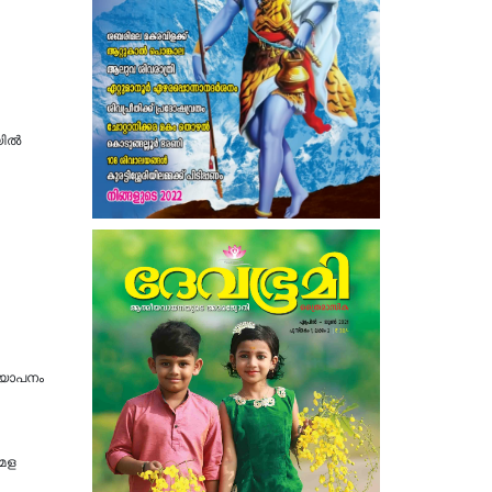
യിൽ
്യാപനം
േള