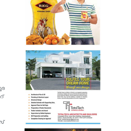
ുദ
റ്
സ്