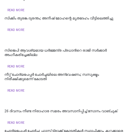
READ MORE
സിക്കിം തുരങ്ക ​​​ദുരന്തം; അനീഷ്‌ മോഹന്റെ മൃതദേഹം വീട്ടിലെത്തിച്ചു
READ MORE
സിജെപി ആവശ്യമായ ധർമ്മേന്ദ്ര പ്രധാന്‍റെ രാജി സർക്കാർ
അംഗീകരിച്ചേക്കില്ല
READ MORE
നീറ്റ് ചോദ്യപേപ്പര്‍ ചോര്‍ച്ചയിലെ അന്വേഷണം; സസൂക്ഷ്മം
നിരീക്ഷിക്കുമെന്ന് കോടതി
READ MORE
26 ദിവസം നീണ്ട നിരാഹാര സമരം അവസാനിപ്പിച്ച് സോനം വാങ്ചുക്
READ MORE
ചോദ്യപേപ്പർ ചോർച്ച; ഫാസ്റ്റ് ട്രാക്ക് കോടതികള്‍ സ്ഥാപിക്കും, കുറ്റക്കാരെ