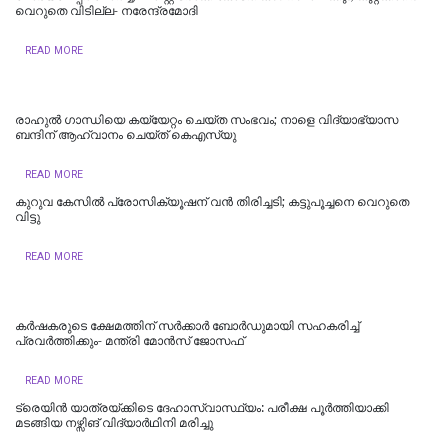
വെറുതെ വിടില്ല- നരേന്ദ്രമോദി
READ MORE
രാഹുൽ ​ഗാന്ധിയെ കയ്യേറ്റം ചെയ്ത സംഭവം‌; നാളെ വിദ്യാഭ്യാസ
ബന്ദിന് ആഹ്വാനം ചെയ്ത് കെഎസ്‍യു
READ MORE
കുറുവ കേസിൽ പ്രോസിക്യൂഷന് വൻ തിരിച്ചടി; കട്ടുപൂച്ചനെ വെറുതെ
വിട്ടു
READ MORE
കർഷകരുടെ ക്ഷേമത്തിന് സർക്കാർ ബോർഡുമായി സഹകരിച്ച്
പ്രവർത്തിക്കും- മന്ത്രി മോൻസ് ജോസഫ്
READ MORE
ട്രെയിൻ യാത്രയ്ക്കിടെ ദേഹാസ്വാസ്ഥ്യം: പരീക്ഷ പൂർത്തിയാക്കി
മടങ്ങിയ നഴ്സിങ് വിദ്യാർഥിനി മരിച്ചു