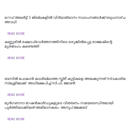
റെഡ് അലർട്ട്: 5 ജില്ലകളിൽ വിദ്യാഭ്യാസ സ്ഥാപനങ്ങൾക്ക് ബുധനാഴ്ച
അവധി
READ MORE
കണ്ണൂരിൽ രക്ഷാപ്രവർത്തനത്തിനിടെ ഒഴുക്കിൽപ്പെട്ട രാജേഷിന്റെ
മൃതദേഹം കണ്ടെത്തി
READ MORE
ബസിൽ പോകാൻ കാശില്ലാത്ത സ്ത്രീ കുട്ടികളെ അയക്കുന്നത് സ്വകാര്യ
സ്‌കൂളിലേക്ക്- അധിക്ഷേപിച്ച് സി.പി. ജോൺ
READ MORE
മുൻഗണനാ റേഷൻകാർഡുകളുടെ വിതരണം സമയബന്ധിതമായി
പൂർത്തിയാക്കിയത് അഭിമാനകരം- അനൂപ് ജേക്കബ്
READ MORE