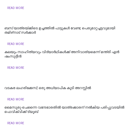
READ MORE
ബസ് യാത്രയ്ക്കിടെ ഉച്ചത്തിൽ പാട്ടുകൾ വേണ്ട; പെരുമാറ്റച്ചട്ടവുമായി
തമിഴ്‌നാട് സര്‍ക്കാര്‍
READ MORE
കലയും സാഹിത്യവും വിദ്യാർഥികൾക്ക് അനിവാര്യമെന്ന് മന്ത്രി എൻ
ഷംസുദ്ദീൻ
READ MORE
വടകര ലഹരിക്കേസ്; ഒരു അധ്യാപിക കൂടി അറസ്റ്റില്‍
READ MORE
മൈസൂരു-ചെന്നൈ വന്ദേഭാരതില്‍ യാത്രക്കാരന് നല്‍കിയ പരിപ്പുവടയില്‍
ഫെവിക്വിക്ക് ട്യൂബ്
READ MORE