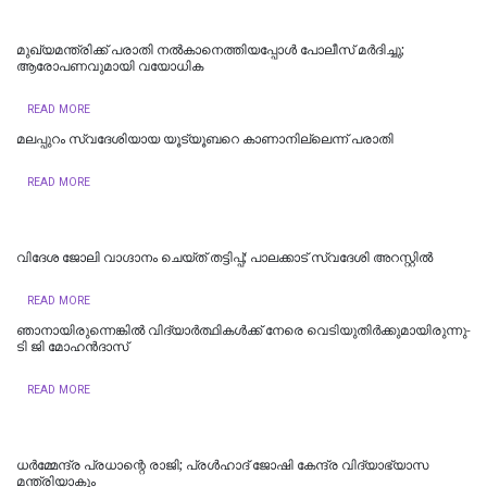
മുഖ്യമന്ത്രിക്ക് പരാതി നൽകാനെത്തിയപ്പോൾ പോലീസ് മർദിച്ചു;
ആരോപണവുമായി വയോധിക
READ MORE
മലപ്പുറം സ്വദേശിയായ യൂട്യൂബറെ കാണാനില്ലെന്ന് പരാതി
READ MORE
വിദേശ ജോലി വാഗ്ദാനം ചെയ്ത് തട്ടിപ്പ്; പാലക്കാട് സ്വദേശി അറസ്റ്റിൽ
READ MORE
ഞാനായിരുന്നെങ്കില്‍ വിദ്യാര്‍ത്ഥികള്‍ക്ക് നേരെ വെടിയുതിര്‍ക്കുമായിരുന്നു-
ടി ജി മോഹൻദാസ്
READ MORE
ധര്‍മ്മേന്ദ്ര പ്രധാന്റെ രാജി; പ്രള്‍ഹാദ് ജോഷി കേന്ദ്ര വിദ്യാഭ്യാസ
മന്ത്രിയാകും