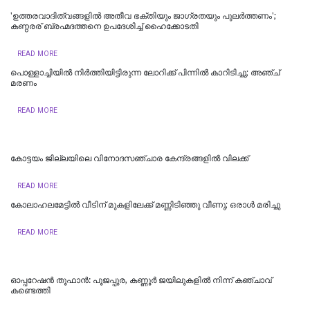
'ഉത്തരവാദിത്വങ്ങളിൽ അതീവ ഭക്തിയും ജാഗ്രതയും പുലര്‍ത്തണം';
കണ്ഠരര് ബ്രഹ്മദത്തനെ ഉപദേശിച്ച് ഹൈക്കോടതി
READ MORE
പൊള്ളാച്ചിയില്‍ നിർത്തിയിട്ടിരുന്ന ലോറിക്ക് പിന്നിൽ കാറിടിച്ചു; അഞ്ച്
മരണം
READ MORE
കോട്ടയം ജില്ലയിലെ വിനോദസഞ്ചാര കേന്ദ്രങ്ങളിൽ വിലക്ക്
READ MORE
കോലാഹലമേട്ടിൽ വീടിന് മുകളിലേക്ക് മണ്ണിടിഞ്ഞു വീണു; ഒരാൾ മരിച്ചു
READ MORE
ഓപ്പറേഷൻ തൂഫാൻ: പൂജപ്പുര, കണ്ണൂർ ജയിലുകളിൽ നിന്ന് കഞ്ചാവ്
കണ്ടെത്തി