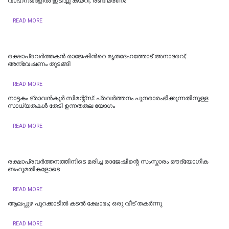
വാഹനങ്ങളിൽ ഇടിച്ചു കയറി; രണ്ട് മരണം
READ MORE
രക്ഷാപ്രവർത്തകൻ രാജേഷിന്‍റെ മൃതദേഹത്തോട് അനാദരവ്;
അന്വേഷണം തുടങ്ങി
READ MORE
നാട്ടകം ട്രാവൻകൂർ സിമന്റ്സ്: പ്രവർത്തനം പുനരാരംഭിക്കുന്നതിനുള്ള
സാധ്യതകൾ തേടി ഉന്നതതല യോഗം
READ MORE
രക്ഷാപ്രവർത്തനത്തിനിടെ മരിച്ച രാജേഷിന്റെ സംസ്കാരം ഔദ്യോ​ഗിക
ബഹുമതികളോടെ
READ MORE
ആലപ്പുഴ പുറക്കാടിൽ കടൽ ക്ഷോഭം; ഒരു വീട് തകർന്നു
READ MORE