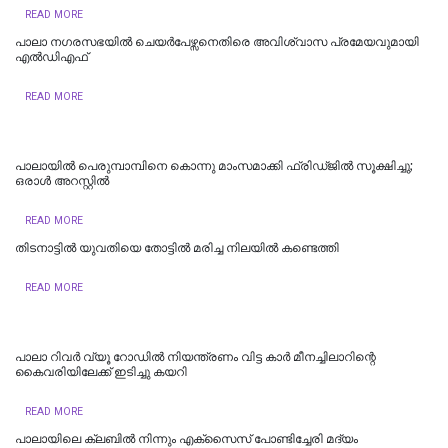
READ MORE
പാലാ നഗരസഭയിൽ ചെയർപേഴ്സനെതിരെ അവിശ്വാസ പ്രമേയവുമായി
എൽഡിഎഫ്
READ MORE
പാലായിൽ പെരുമ്പാമ്പിനെ കൊന്നു മാംസമാക്കി ഫ്രിഡ്ജിൽ സൂക്ഷിച്ചു;
ഒരാൾ അറസ്റ്റിൽ
READ MORE
തിടനാട്ടിൽ യുവതിയെ തോട്ടിൽ മരിച്ച നിലയിൽ കണ്ടെത്തി
READ MORE
പാലാ റിവർ വ്യൂ റോഡിൽ നിയന്ത്രണം വിട്ട കാർ മീനച്ചിലാറിന്റെ
കൈവരിയിലേക്ക് ഇടിച്ചു കയറി
READ MORE
പാലായിലെ ക്ലബിൽ നിന്നും എക്സൈസ് പോണ്ടിച്ചേരി മദ്യം