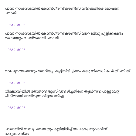
പാലാ നഗരസഭയിൽ കോൺഗ്രസ് കൗൺസിലർക്കെതിരെ മോഷണ
പരാതി
READ MORE
പാലാ നഗരസഭയില്‍ കോൺഗ്രസ് കൗൺസിലറെ ബിനു പുളിക്കകണ്ടം
കൈയേറ്റം ചെയ്തതായി പരാതി
READ MORE
രാമപുരത്ത് ബസും ലോറിയും കൂട്ടിയിടിച്ച് അപകടം; നിരവധി പേർക്ക് പരിക്ക്
READ MORE
തീക്കോയിയിൽ ഭർത്താവ് ആസിഡ് ഒഴിച്ചതിനെ തുടർന്ന് പൊള്ളലേറ്റ്
ചികിത്സയിലായിരുന്ന വീട്ടമ്മ മരിച്ചു
READ MORE
പാലായില്‍ ബസും ബൈക്കും കൂട്ടിയിടിച്ച് അപകടം; യുവാവിന്
ദാരുണാന്ത്യം