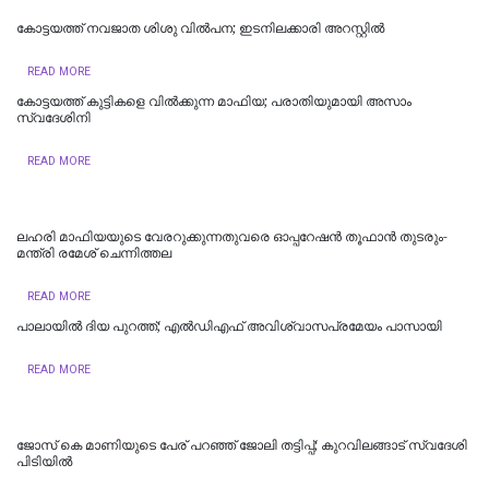
കോട്ടയത്ത് നവജാത ശിശു വില്‍പന; ഇടനിലക്കാരി അറസ്റ്റില്‍
READ MORE
കോട്ടയത്ത് കുട്ടികളെ വിൽക്കുന്ന മാഫിയ; പരാതിയുമായി അസാം
സ്വദേശിനി
READ MORE
ലഹരി മാഫിയയുടെ വേരറുക്കുന്നതുവരെ ഓപ്പറേഷൻ തൂഫാൻ തുടരും-
മന്ത്രി രമേശ് ചെന്നിത്തല
READ MORE
പാലായിൽ ദിയ പുറത്ത്; എല്‍ഡിഎഫ് അവിശ്വാസപ്രമേയം പാസായി
READ MORE
ജോസ് കെ മാണിയുടെ പേര് പറഞ്ഞ് ജോലി തട്ടിപ്പ്; കുറവിലങ്ങാട് സ്വദേശി
പിടിയിൽ