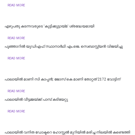
READ MORE
എഴുപതു കടന്നവരുടെ 'കുട്ടിക്കൂട്ടായ്മ' ശ്രദ്ധേയമായി
READ MORE
പൂഞ്ഞാറിൽ യുഡിഎഫ് സ്ഥാനാർഥി എം.ജെ. സെബാസ്റ്റ്യൻ വിജയിച്ചു
READ MORE
പാലായിൽ മാണി സി കാപ്പൻ; ജോസ് കെ മാണി തോറ്റത് 2172 വോട്ടിന്
READ MORE
പാലായിൽ വീട്ടമ്മയ്ക്ക് പാമ്പ് കടിയേറ്റു
READ MORE
പാലായിൽ വനിത ഡോക്ടറെ ഹോസ്റ്റൽ മുറിയിൽ മരിച്ച നിലയിൽ കണ്ടെത്തി