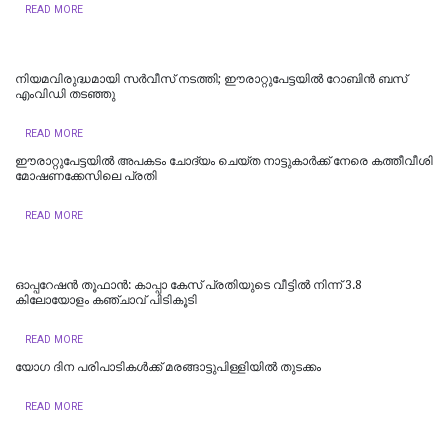
READ MORE
നിയമവിരുദ്ധമായി സര്‍വീസ് നടത്തി; ഈരാറ്റുപേട്ടയില്‍ റോബിന്‍ ബസ്
എംവിഡി തടഞ്ഞു
READ MORE
ഈരാറ്റുപേട്ടയില്‍ അപകടം ചോദ്യം ചെയ്ത നാട്ടുകാര്‍ക്ക് നേരെ കത്തീവീശി
മോഷണക്കേസിലെ പ്രതി
READ MORE
ഓപ്പറേഷൻ തൂഫാൻ: കാപ്പാ കേസ് പ്രതിയുടെ വീട്ടിൽ നിന്ന് 3.8
കിലോയോളം കഞ്ചാവ് പിടികൂടി
READ MORE
യോഗ ദിന പരിപാടികള്‍ക്ക് മരങ്ങാട്ടുപിള്ളിയില്‍ തുടക്കം
READ MORE