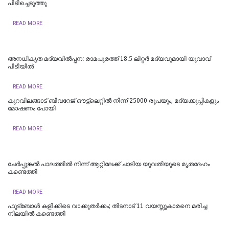
പിടിച്ചെടുത്തു
READ MORE
അനധികൃത മദ്യവിൽപ്പന: രാമപുരത്ത് 18.5 ലിറ്റർ മദ്യവുമായി യുവാവ്
പിടിയിൽ
READ MORE
കുറവിലങ്ങാട് ബിവറേജ് ഔട്ട്ലെറ്റിൽ നിന്ന് 25000 രൂപയും, മദ്യക്കുപ്പികളും
മോഷണം പോയി
READ MORE
ചേർപ്പുങ്കൽ പാലത്തിൽ നിന്ന് ആറ്റിലേക്ക് ചാടിയ യുവതിയുടെ മൃതദേഹം
കണ്ടെത്തി
READ MORE
ഫുട്‌ബോള്‍ കളിക്കിടെ വാക്കുതര്‍ക്കം; തിടനാട് 11 വയസ്സുകാരനെ മരിച്ച
നിലയില്‍ കണ്ടെത്തി