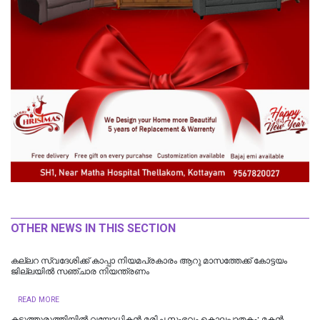
OTHER NEWS IN THIS SECTION
കല്ലറ സ്വദേശിക്ക് കാപ്പാ നിയമപ്രകാരം ആറു മാസത്തേക്ക് കോട്ടയം
ജില്ലയിൽ സഞ്ചാര നിയന്ത്രണം
READ MORE
കടുത്തുരുത്തിയിൽ വയോധികന്‍ മരിച്ച സംഭവം കൊലപാതകം; മകന്‍