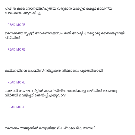
ഹരിത കർമ സേനയ്ക്ക് പുതിയ വരുമാന മാർഗ്ഗം: പേപ്പർ മാലിന്യ
ശേഖരണം ആരംഭിച്ചു
READ MORE
വൈക്കത്ത് സ്കൂട്ടർ മോഷണക്കേസ് പ്രതി മോഷ്ടിച്ച മറ്റൊരു ബൈക്കുമായി
പിടിയിൽ
READ MORE
കല്ലറയിലെ പൊലീസ് സ്‌റ്റേഷൻ നിർമാണം പൂർത്തിയായി
READ MORE
കരോൾ സംഘം വീട്ടിൽ കയറിയില്ല; ദമ്പതികളെ വഴിയില്‍ തടഞ്ഞു
നിര്‍ത്തി വെട്ടിപ്പരിക്കേല്‍പ്പിച്ച്‌ യുവാവ്
READ MORE
വൈക്കം താലൂക്കില്‍ വെള്ളിയാഴ്ച പ്രാദേശിക അവധി