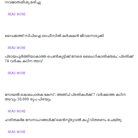
നവജാതശിശു മരിച്ചു
READ MORE
വൈക്കത്ത് സിപിഐ ഓഫീസിൽ കർഷകൻ ജീവനൊടുക്കി
READ MORE
പ്രായപൂർത്തിയാകാത്ത പെൺകുട്ടിക്ക് നേരെ ലൈംഗികാതിക്രമം; പ്രതിക്ക്
74 വർഷം കഠിന തടവ്
READ MORE
​നോയൽ കൊലപാതക കേസ് : അഞ്ച് പ്രതികൾക്ക് 7 വർഷത്തെ കഠിന
തടവും 50,000 രൂപ പിഴയും
READ MORE
ഹരിതകർമ സേനാംഗങ്ങൾക്ക് മെൻസ്ട്രുവൽ കപ്പ് വിതരണം ചെയ്തു
READ MORE