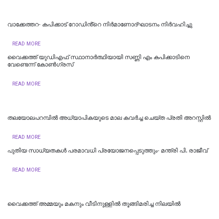
വാക്കേത്തറ- കപിക്കാട് റോഡിൻ്റെ നിർമാണോദ്ഘാടനം നിർവഹിച്ചു
READ MORE
വൈക്കത്ത് യുഡിഎഫ് സ്ഥാനാർത്ഥിയായി സണ്ണി എം കപിക്കാടിനെ
വേണ്ടെന്ന് കോൺ​ഗ്രസ്
READ MORE
തലയോലപറമ്പിൽ അധ്യാപികയുടെ മാല കവർച്ച ചെയ്ത പ്രതി അറസ്റ്റിൽ
READ MORE
പുതിയ സാധ്യതകൾ പരമാവധി പ്രയോജനപ്പെടുത്തും- മന്ത്രി പി. രാജീവ്
READ MORE
വൈക്കത്ത് അമ്മയും മകനും വീടിനുള്ളിൽ തൂങ്ങിമരിച്ച നിലയിൽ