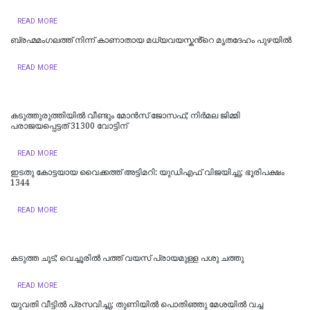
READ MORE
ബ്രഹ്മമംഗലത്ത് നിന്ന് കാണാതായ മധ്യവയസ്കൻ്റെ മൃതദേഹം പുഴയിൽ
READ MORE
കടുത്തുരുത്തിയിൽ വീണ്ടും മോൻസ് ജോസഫ്; നിർമല ജിമ്മി
പരാജയപ്പെട്ടത് 31300 വോട്ടിന്
READ MORE
ഇടതു കോട്ടയായ വൈക്കത്ത് അട്ടിമറി: യുഡിഎഫ് വിജയിച്ചു; ഭൂരിപക്ഷം
1344
READ MORE
കടുത്ത ചൂട്; വെച്ചൂരിൽ പത്ത് വയസ് പ്രായമുള്ള പശു ചത്തു
READ MORE
യുവതി വീട്ടിൽ പ്രസവിച്ചു; തുണിയിൽ പൊതിഞ്ഞു മേശയിൽ വച്ച