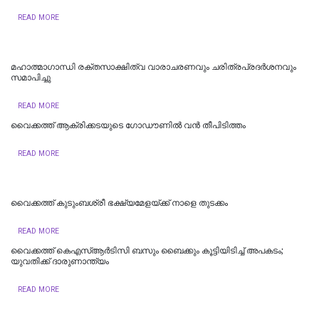
READ MORE
മഹാത്മാഗാന്ധി രക്തസാക്ഷിത്വ വാരാചരണവും ചരിത്രപ്രദർശനവും
സമാപിച്ചു
READ MORE
വൈക്കത്ത് ആക്രിക്കടയുടെ ഗോഡൗണിൽ വൻ തീപിടിത്തം
READ MORE
വൈക്കത്ത് കുടുംബശ്രീ ഭക്ഷ്യമേളയ്ക്ക് നാളെ തുടക്കം
READ MORE
വൈക്കത്ത് കെഎസ്ആർടിസി ബസും ബൈക്കും കൂട്ടിയിടിച്ച് അപകടം;
യുവതിക്ക് ദാരുണാന്ത്യം
READ MORE