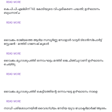
READ MORE
കെ.പി.പി.എല്ലിന് 741 കോടിയുടെ വിപുലീകരണ പദ്ധതി; ഉദ്ഘാടനം
ബുധനാഴ്ച
READ MORE
വൈക്കം രാജ്യത്തെ ആദ്യ സമ്പൂർണ്ണ സോളാർ വാട്ടർ ട്രാൻസ്പോർട്ട്
സ്റ്റേഷൻ - മന്ത്രി ഗണേഷ് കുമാർ
READ MORE
വൈക്കം മൃഗാശുപത്രി ഒന്നാംഘട്ടം മന്ത്രി ജെ.ചിഞ്ചുറാണി ഉദ്ഘാടനം
ചെയ്തു
READ MORE
വൈക്കം മൃഗാശുപത്രി കെട്ടിടത്തിന്റെ ഒന്നാംഘട്ട ഉദ്ഘാടനം നാളെ
READ MORE
നാഡി പരിശോധനയിൽ വൈദഗ്ധ്യം നേടിയ യുവ ഡോക്ടർമാർക്ക് ആദരം