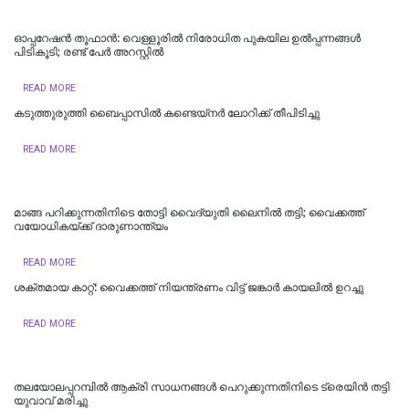
ഓപ്പറേഷൻ തൂഫാൻ: വെള്ളൂരിൽ നിരോധിത പുകയില ഉൽപ്പന്നങ്ങൾ
പിടികൂടി; രണ്ട് പേർ അറസ്റ്റിൽ
READ MORE
കടുത്തുരുത്തി ബൈപ്പാസിൽ കണ്ടെയ്നർ ലോറിക്ക് തീപിടിച്ചു
READ MORE
മാങ്ങ പറിക്കുന്നതിനിടെ തോട്ടി വൈദ്യുതി ലൈനില്‍ തട്ടി; വൈക്കത്ത്
വയോധികയ്ക്ക് ദാരുണാന്ത്യം
READ MORE
ശക്തമായ കാറ്റ്: വൈക്കത്ത് നിയന്ത്രണം വിട്ട് ജങ്കാർ കായലിൽ ഉറച്ചു
READ MORE
തലയോലപ്പറമ്പിൽ ആക്രി സാധനങ്ങൾ പെറുക്കുന്നതിനിടെ ട്രെയിൻ തട്ടി
യുവാവ് മരിച്ചു