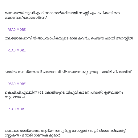
വൈക്കത്ത് യുഡിഎഫ് സ്ഥാനാർത്ഥിയായി സണ്ണി എം കപിക്കാടിനെ
വേണ്ടെന്ന് കോൺ​ഗ്രസ്
READ MORE
തലയോലപറമ്പിൽ അധ്യാപികയുടെ മാല കവർച്ച ചെയ്ത പ്രതി അറസ്റ്റിൽ
READ MORE
പുതിയ സാധ്യതകൾ പരമാവധി പ്രയോജനപ്പെടുത്തും- മന്ത്രി പി. രാജീവ്
READ MORE
കെ.പി.പി.എല്ലിന് 741 കോടിയുടെ വിപുലീകരണ പദ്ധതി; ഉദ്ഘാടനം
ബുധനാഴ്ച
READ MORE
വൈക്കം രാജ്യത്തെ ആദ്യ സമ്പൂർണ്ണ സോളാർ വാട്ടർ ട്രാൻസ്പോർട്ട്
സ്റ്റേഷൻ - മന്ത്രി ഗണേഷ് കുമാർ