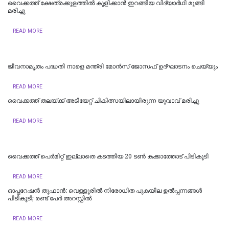
വൈക്കത്ത് ക്ഷേത്രക്കുളത്തിൽ കുളിക്കാൻ ഇറങ്ങിയ വിദ്യാർഥി മുങ്ങി
മരിച്ചു
READ MORE
ജീവനാമൃതം പദ്ധതി നാളെ മന്ത്രി മോന്‍സ് ജോസഫ് ഉദ്ഘാടനം ചെയ്യും
READ MORE
വൈക്കത്ത് തലയ്ക്ക് അടിയേറ്റ് ചികിത്സയിലായിരുന്ന യുവാവ് മരിച്ചു
READ MORE
വൈക്കത്ത് പെർമിറ്റ് ഇല്ലാതെ കടത്തിയ 20 ടൺ കക്കാത്തോട് പിടികൂടി
READ MORE
ഓപ്പറേഷൻ തൂഫാൻ: വെള്ളൂരിൽ നിരോധിത പുകയില ഉൽപ്പന്നങ്ങൾ
പിടികൂടി; രണ്ട് പേർ അറസ്റ്റിൽ
READ MORE