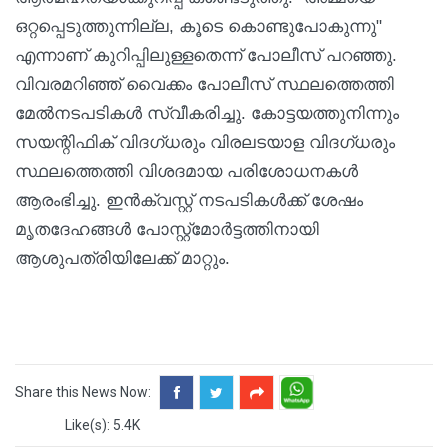
ഒറ്റപ്പെടുത്തുന്നില്ല, കൂടെ കൊണ്ടുപോകുന്നു"
എന്നാണ് കുറിപ്പിലുള്ളതെന്ന് പോലീസ് പറഞ്ഞു.
വിവരമറിഞ്ഞ് വൈക്കം പോലീസ് സ്ഥലത്തെത്തി
മേൽനടപടികൾ സ്വീകരിച്ചു. കോട്ടയത്തുനിന്നും
സയന്റിഫിക് വിദഗ്ധരും വിരലടയാള വിദഗ്ധരും
സ്ഥലത്തെത്തി വിശദമായ പരിശോധനകൾ
ആരംഭിച്ചു. ഇൻക്വസ്റ്റ് നടപടികൾക്ക് ശേഷം
മൃതദേഹങ്ങൾ പോസ്റ്റ്‌മോർട്ടത്തിനായി
ആശുപത്രിയിലേക്ക് മാറ്റും.
Share this News Now:
Like(s): 5.4K