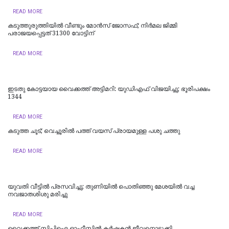
READ MORE
കടുത്തുരുത്തിയിൽ വീണ്ടും മോൻസ് ജോസഫ്; നിർമല ജിമ്മി
പരാജയപ്പെട്ടത് 31300 വോട്ടിന്
READ MORE
ഇടതു കോട്ടയായ വൈക്കത്ത് അട്ടിമറി: യുഡിഎഫ് വിജയിച്ചു; ഭൂരിപക്ഷം
1344
READ MORE
കടുത്ത ചൂട്; വെച്ചൂരിൽ പത്ത് വയസ് പ്രായമുള്ള പശു ചത്തു
READ MORE
യുവതി വീട്ടിൽ പ്രസവിച്ചു; തുണിയിൽ പൊതിഞ്ഞു മേശയിൽ വച്ച
നവജാതശിശു മരിച്ചു
READ MORE
വൈക്കത്ത് സിപിഐ ഓഫീസിൽ കർഷകൻ ജീവനൊടുക്കി