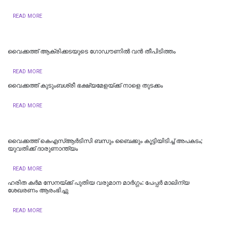
READ MORE
വൈക്കത്ത് ആക്രിക്കടയുടെ ഗോഡൗണിൽ വൻ തീപിടിത്തം
READ MORE
വൈക്കത്ത് കുടുംബശ്രീ ഭക്ഷ്യമേളയ്ക്ക് നാളെ തുടക്കം
READ MORE
വൈക്കത്ത് കെഎസ്ആർടിസി ബസും ബൈക്കും കൂട്ടിയിടിച്ച് അപകടം;
യുവതിക്ക് ദാരുണാന്ത്യം
READ MORE
ഹരിത കർമ സേനയ്ക്ക് പുതിയ വരുമാന മാർഗ്ഗം: പേപ്പർ മാലിന്യ
ശേഖരണം ആരംഭിച്ചു
READ MORE