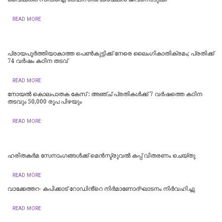
READ MORE
പ്രായപൂർത്തിയാകാത്ത പെൺകുട്ടിക്ക് നേരെ ലൈംഗികാതിക്രമം; പ്രതിക്ക്
74 വർഷം കഠിന തടവ്
READ MORE
​നോയൽ കൊലപാതക കേസ് : അഞ്ച് പ്രതികൾക്ക് 7 വർഷത്തെ കഠിന
തടവും 50,000 രൂപ പിഴയും
READ MORE
ഹരിതകർമ സേനാംഗങ്ങൾക്ക് മെൻസ്ട്രുവൽ കപ്പ് വിതരണം ചെയ്തു
READ MORE
വാക്കേത്തറ- കപിക്കാട് റോഡിൻ്റെ നിർമാണോദ്ഘാടനം നിർവഹിച്ചു
READ MORE