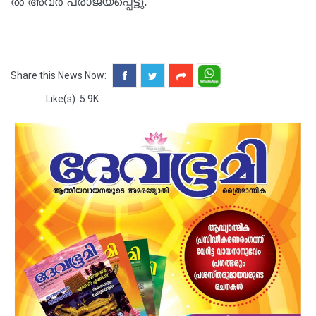
ൽ അ​വ​ർ പ​രാ​ജ​യ​പ്പെ​ട്ടു.
Share this News Now:
Like(s): 5.9K