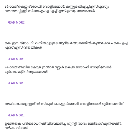
24-ാമത് കെഇ ട്രോഫി വോളിബോൾ: കണ്ണൂർ ജിഎച്ച്എസ്എസും
വരന്തരപ്പിള്ളി സിജെഎംഎ എച്ച്എസ്എസും ജേതാക്കൾ
READ MORE
കെ. ഈ. ട്രോഫി: വനിതകളുടെ ആദ്യ മത്സരത്തിൽ കുന്നമംഗലം കെ എച്ച്
എസ് എസ് വിജയികൾ
READ MORE
24-ാമത് അഖില കേരള ഇന്‍റർ സ്കൂൾ കെ ഇ ട്രോഫി വോളിബോൾ
ടൂർണമെന്റിന് തുടക്കമായി
READ MORE
അഖില കേരള ഇൻ്റർ സ്‌കൂൾ കെ.ഇ.ട്രോഫി വോളിബോൾ ടൂർണമെന്‍റ്
READ MORE
ഉത്തേജക പരിശോധനക്ക് വിസമ്മതിച്ച ഗുസ്തി താരം ബജ്രംഗ് പൂനിയക്ക് 4
വർഷം വിലക്ക്