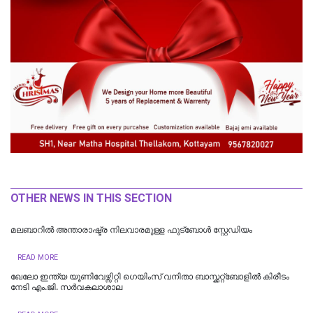
OTHER NEWS IN THIS SECTION
മലബാറിൽ അന്താരാഷ്ട്ര നിലവാരമുള്ള ഫുട്ബോൾ സ്റ്റേഡിയം
READ MORE
ഖേലോ ഇന്ത്യ യൂണിവേഴ്സിറ്റി ഗെയിംസ് വനിതാ ബാസ്ക്കറ്റ്ബോളില്‍ കിരീടം
നേടി എം.ജി. സര്‍വകലാശാല