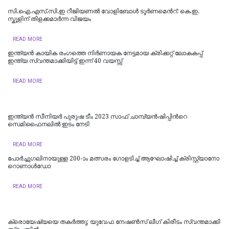
സി.ഐ.എസ്.സി.ഇ റീജിയണല്‍ വോളിബോള്‍ ടൂര്‍ണമെന്‍റ്: കെ.ഇ.
സ്കൂളിന് തിളക്കമാര്‍ന്ന വിജയം
READ MORE
ഇന്ത്യന്‍ കായിക രംഗത്തെ നിര്‍ണായക നേട്ടമായ ക്രിക്കറ്റ് ലോകകപ്പ്
ഇന്ത്യ സ്വന്തമാക്കിയിട്ട് ഇന്ന് 40 വയസ്സ്
READ MORE
ഇന്ത്യൻ സീനിയര്‍ പുരുഷ ടീം 2023 സാഫ് ചാമ്പ്യൻഷിപ്പിന്‍റെ
സെമിഫൈനലില്‍ ഇടം നേടി
READ MORE
പോ​ർ​ച്ചു​ഗ​ലി​നാ​യു​ള്ള 200-ാം മ​ത്സ​രം ഗോ​ള​ടി​ച്ച് ആ​ഘോ​ഷി​ച്ച് ക്രി​സ്റ്റ്യാ​നോ
റൊ​ണാ​ൾ​ഡോ
READ MORE
ക്രൊ​യേ​ഷ്യ​യെ ത​ക​ർ​ത്തു; യു​വേ​ഫ നേ​ഷ​ണ്‍​സ് ലീ​ഗ് കി​രീ​ടം സ്വ​ന്ത​മാ​ക്കി