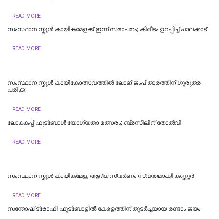
READ MORE
സംസ്ഥാന സ്കൂൾ കായികമേളക്ക് ഇന്ന് സമാപനം; കിരീടം ഉറപ്പിച്ച് പാലക്കാട്
READ MORE
സംസ്ഥാന സ്കൂൾ കായികോത്സവത്തിൽ ലോങ് ജംപ് താരത്തിന് ഗുരുതര
പരിക്ക്
READ MORE
ലോകകപ്പ് ഫുട്ബോൾ യോഗ്യതാ മത്സരം; ബ്രസീലിന് തോൽവി
READ MORE
സംസ്ഥാന സ്കൂൾ കായികമേള; ആദ്യ സ്വർണം സ്വന്തമാക്കി കണ്ണൂർ
READ MORE
സന്തോഷ് ട്രോഫി ഫുട്ബോളില്‍ കേരളത്തിന് തുടര്‍ച്ചയായ രണ്ടാം ജയം