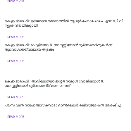
READ MORE
കെ ഇ ട്രോഫി: ഉദ്ഘാടന മത്സരത്തിൽ തൃശൂർ പേരാമംഗലം എസ് ഡി വി
സ്കൂൾ വിജയികളായി
READ MORE
കെ.ഇ.ട്രോഫി: വോളിബോൾ, ബാസ്കറ്റ് ബോൾ ടൂർണമെന്‍റുകള്‍ക്ക്
ആവേശോജ്ജ്വലമായ തുടക്കം
READ MORE
കെ.ഇ.ട്രോഫി : അഖിലേന്ത്യാ ഇന്റർ സ്‌കൂൾ വോളിബോൾ &
ബാസ്ക്കറ്റ്ബോൾ ടൂർണമെൻ്റ് മാന്നാനത്ത്
READ MORE
പ്ലസ് വണ്‍ സ്‌പോര്‍ട്സ് ക്വാട്ടാ ഓണ്‍ലൈന്‍ രജിസ്‌ട്രേഷന്‍ ആരംഭിച്ചു
READ MORE