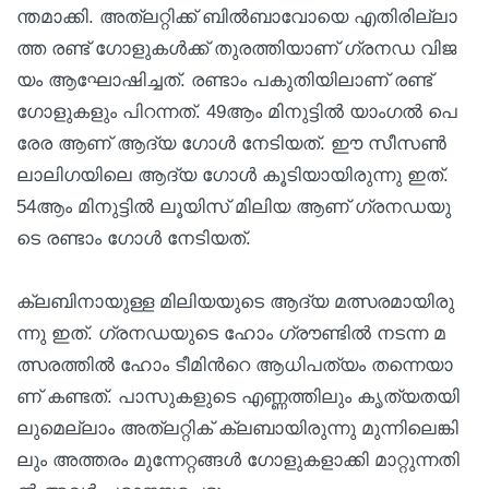
ന്ത​മാ​ക്കി. അ​ത്ല​റ്റി​ക്ക് ബി​ൽ​ബാ​വോ​യെ എ​തി​രി​ല്ലാ​
ത്ത ര​ണ്ട് ഗോ​ളു​ക​ൾ​ക്ക് തു​ര​ത്തി​യാ​ണ് ഗ്ര​ന​ഡ വി​ജ​
യം ആ​ഘോ​ഷി​ച്ച​ത്. ര​ണ്ടാം പ​കു​തി​യി​ലാ​ണ് ര​ണ്ട്
ഗോ​ളു​ക​ളും പി​റ​ന്ന​ത്. 49ആം ​മി​നു​ട്ടി​ൽ യാം​ഗ​ൽ പെ​
രേ​ര ആ​ണ് ആ​ദ്യ ഗോ​ൾ നേ​ടി​യ​ത്. ഈ ​സീ​സ​ണ്‍
ലാ​ലി​ഗ​യി​ലെ ആ​ദ്യ ഗോ​ൾ കൂ​ടി​യാ​യി​രു​ന്നു ഇ​ത്.
54ആം ​മി​നു​ട്ടി​ൽ ലൂ​യി​സ് മി​ലി​യ ആ​ണ് ഗ്ര​ന​ഡ​യു​
ടെ ര​ണ്ടാം ഗോ​ൾ നേ​ടി​യ​ത്.
ക്ല​ബി​നാ​യു​ള്ള മി​ലി​യ​യു​ടെ ആ​ദ്യ മ​ത്സ​ര​മാ​യി​രു​
ന്നു ഇ​ത്. ഗ്ര​ന​ഡ​യു​ടെ ഹോം ​ഗ്രൗ​ണ്ടി​ൽ ന​ട​ന്ന മ​
ത്സ​ര​ത്തി​ൽ ഹോം ​ടീ​മി​ന്‍റെ ആ​ധി​പ​ത്യം ത​ന്നെ​യാ​
ണ് ക​ണ്ട​ത്. പാ​സു​ക​ളു​ടെ എ​ണ്ണ​ത്തി​ലും കൃ​ത്യ​ത​യി​
ലു​മെ​ല്ലാം അ​ത്ല​റ്റി​ക് ക്ല​ബാ​യി​രു​ന്നു മു​ന്നി​ലെ​ങ്കി​
ലും അ​ത്ത​രം മു​ന്നേ​റ്റ​ങ്ങ​ൾ ഗോ​ളു​ക​ളാ​ക്കി മാ​റ്റു​ന്ന​തി​