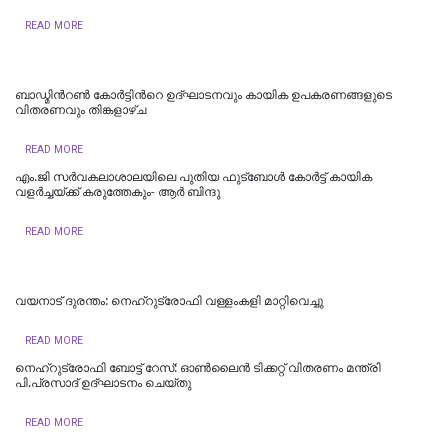
READ MORE
ബാഡ്മിന്‍റൺ കോർട്ടിന്‍റെ ഉദ്ഘാടനവും കായിക ഉപകരണങ്ങളുടെ
വിതരണവും തിങ്കളാഴ്ച
READ MORE
എം.ജി സര്‍വകലാശാലയിലെ പുതിയ ഫുട്ബോള്‍ കോര്‍ട്ട് കായിക
വളര്‍ച്ചയ്ക്ക് കരുത്തേകും- ആര്‍ ബിന്ദു
READ MORE
വയനാട് ദുരന്തം: നെഹ്റുട്രോഫി വള്ളംകളി മാറ്റിവെച്ചു
READ MORE
നെഹ്‌റുട്രോഫി ബോട്ട് റേസ്: ഓൺലൈൻ ടിക്കറ്റ് വിതരണം മന്ത്രി
പി.പ്രസാദ് ഉദ്ഘാടനം ചെയ്തു
READ MORE