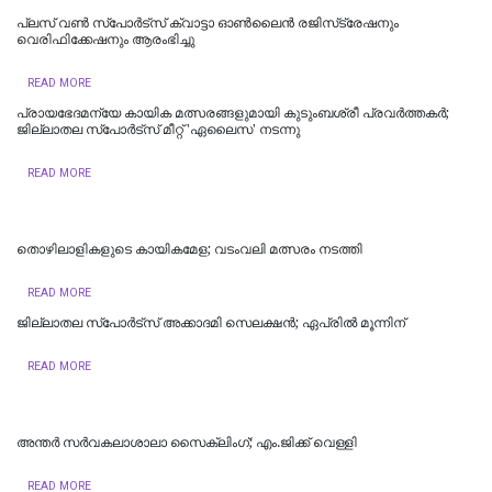
പ്ലസ് വൺ സ്‌പോർട്‌സ് ക്വാട്ടാ ഓൺലൈൻ രജിസ്‌ട്രേഷനും
വെരിഫിക്കേഷനും ആരംഭിച്ചു
READ MORE
പ്രായഭേദമന്യേ കായിക മത്സരങ്ങളുമായി കുടുംബശ്രീ പ്രവർത്തകർ;
ജില്ലാതല സ്‌പോർട്സ് മീറ്റ് 'ഏലൈസ' നടന്നു
READ MORE
തൊഴിലാളികളുടെ കായികമേള; വടംവലി മത്സരം നടത്തി
READ MORE
ജില്ലാതല സ്പോർട്‌സ് അക്കാദമി സെലക്ഷൻ; ഏപ്രിൽ മൂന്നിന്
READ MORE
അന്തര്‍ സര്‍വകലാശാലാ സൈക്ലിംഗ്; എം.ജിക്ക് വെള്ളി
READ MORE