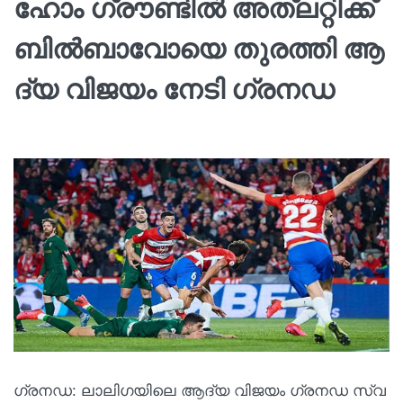
ഹോം ഗ്രൗണ്ടില്‍ അ​ത്ല​റ്റി​ക്ക്
ബി​ൽ​ബാ​വോ​യെ തുരത്തി ആ​
ദ്യ വി​ജ​യം നേടി ഗ്ര​ന​ഡ
ഗ്ര​ന​ഡ: ലാ​ലി​ഗ​യി​ലെ ആ​ദ്യ വി​ജ​യം ഗ്ര​ന​ഡ സ്വ​