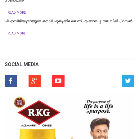
സ്പെ​യി​ൻ
READ MORE
പി​എ​സ്ജി​യു​മാ​യു​ള്ള ക​രാ​ർ പു​തു​ക്കി​ല്ലെ​ന്ന് എംബാ​പ്പെ: വല വിരിച്ച് റയൽ
READ MORE
SOCIAL MEDIA