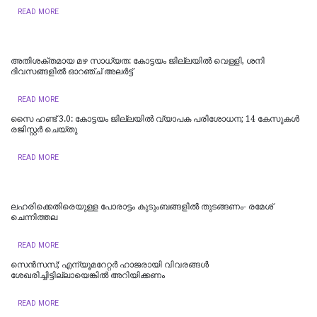
READ MORE
അതിശക്തമായ മഴ സാധ്യത: കോട്ടയം ജില്ലയിൽ വെള്ളി, ശനി
ദിവസങ്ങളിൽ ഓറഞ്ച് അലർട്ട്
READ MORE
സൈ ഹണ്ട് 3.0: കോട്ടയം ജില്ലയിൽ വ്യാപക പരിശോധന; 14 കേസുകൾ
രജിസ്റ്റർ ചെയ്തു
READ MORE
ലഹരിക്കെതിരെയുള്ള പോരാട്ടം കുടുംബങ്ങളിൽ തുടങ്ങണം- രമേശ്
ചെന്നിത്തല
READ MORE
സെൻസസ്; എന്യൂമറേറ്റർ ഹാജരായി വിവരങ്ങൾ
ശേഖരിച്ചിട്ടില്ലായെങ്കിൽ അറിയിക്കണം
READ MORE