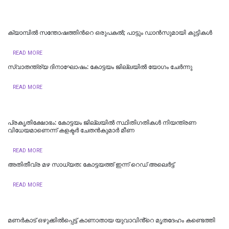
ക്യാമ്പിൽ സന്തോഷത്തിന്‍റെ ഒരുപകൽ; പാട്ടും ഡാൻസുമായി കുട്ടികൾ
READ MORE
സ്വാതന്ത്ര്യ ദിനാഘോഷം: കോട്ടയം ജില്ലയില്‍ യോഗം ചേർന്നു
READ MORE
പ്രകൃതിക്ഷോഭം: കോട്ടയം ജില്ലയിൽ സ്ഥിതിഗതികൾ നിയന്ത്രണ
വിധേയമാണെന്ന് കളക്ടർ ചേതൻകുമാർ മീണ
READ MORE
അതിതീവ്ര മഴ സാധ്യത: കോട്ടയത്ത് ഇന്ന് റെഡ് അലെർട്ട്
READ MORE
മണർകാട് ഒഴുക്കിൽപ്പെട്ട് കാണാതായ യുവാവിൻ്റെ മൃതദേഹം കണ്ടെത്തി