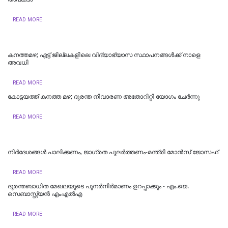
READ MORE
കനത്തമഴ; എട്ട് ജില്ലകളിലെ വിദ്യാഭ്യാസ സ്ഥാപനങ്ങൾക്ക് നാളെ
അവധി
READ MORE
കോട്ടയത്ത് കനത്ത മഴ; ദുരന്ത നിവാരണ അതോറിറ്റി യോഗം ചേർന്നു
READ MORE
നിർദേശങ്ങൾ പാലിക്കണം, ജാഗ്രത പുലർത്തണം-മന്ത്രി മോൻസ് ജോസഫ്
READ MORE
ദുരന്തബാധിത മേഖലയുടെ പുനർനിർമാണം ഉറപ്പാക്കും - എം.ജെ.
സെബാസ്റ്റ്യൻ എംഎൽഎ
READ MORE