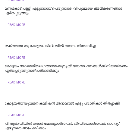
READ MORE
മണർകാട് പള്ളി എട്ടുനോമ്പ് പെരുന്നാൾ: വിപുലമായ ക്രമീകരണങ്ങൾ
ഏർപ്പെടുത്തും
READ MORE
ശക്തമായ മഴ; കോട്ടയം ജില്ലയില്‍ ഖനനം നിരോധിച്ചു
READ MORE
കോട്ടയം നഗരത്തിലെ ഗതാഗതക്കുരുക്ക്: ഭാരവാഹനങ്ങൾക്ക് നിയന്ത്രണം
ഏർപ്പെടുത്തുന്നത് പരിഗണിക്കും
READ MORE
കോട്ടയത്ത് യുവജന കമ്മീഷൻ അദാലത്ത്; എട്ടു പരാതികൾ തീർപ്പാക്കി
READ MORE
പി.ആർ.ഡിയിൽ കരാർ ഫോട്ടോഗ്രാഫർ, വീഡിയോഗ്രാഫർ; ഓഗസ്റ്റ്
ഏഴുവരെ അപേക്ഷിക്കാം