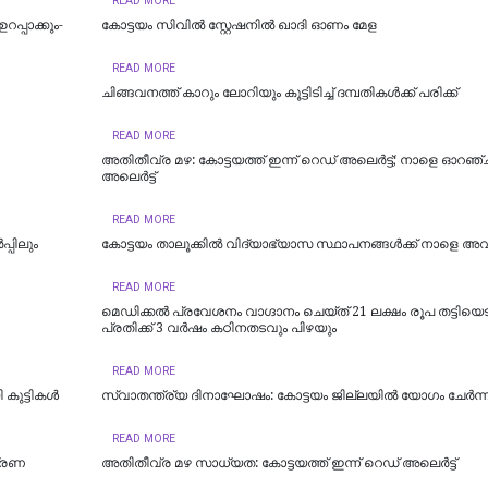
READ MORE
പ്പാക്കും-
കോട്ടയം സിവിൽ സ്റ്റേഷനിൽ ഖാദി ഓണം മേള
READ MORE
ചിങ്ങവനത്ത് കാറും ലോറിയും കൂട്ടിടിച്ച് ദമ്പതികള്‍ക്ക് പരിക്ക്
READ MORE
അതിതീവ്ര മഴ: കോട്ടയത്ത് ഇന്ന് റെഡ് അലെർട്ട്; നാളെ ഓറഞ്ച
അലെര്‍ട്ട്
READ MORE
്പിലും
കോട്ടയം താലൂക്കില്‍ വിദ്യാഭ്യാസ സ്ഥാപനങ്ങള്‍ക്ക് നാളെ അ
READ MORE
മെഡിക്കൽ പ്രവേശനം വാഗ്ദാനം ചെയ്ത് 21 ലക്ഷം രൂപ തട്ടിയെട
പ്രതിക്ക് 3 വർഷം കഠിനതടവും പിഴയും
READ MORE
 കുട്ടികൾ
സ്വാതന്ത്ര്യ ദിനാഘോഷം: കോട്ടയം ജില്ലയില്‍ യോഗം ചേർന്ന
READ MORE
ത്രണ
അതിതീവ്ര മഴ സാധ്യത: കോട്ടയത്ത് ഇന്ന് റെഡ് അലെർട്ട്