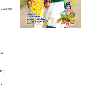
ണ്ടെത്തി
ച്
ന്നു
്