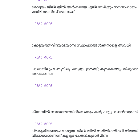
READ MORE
കോട്ടയം ജില്ലയില്‍ അര്‍ഹരായ എല്ലാവര്‍ക്കും ധനസഹായം ഉറ
മന്ത്രി മോന്‍സ് ജോസഫ്
READ MORE
കോട്ടയത്ത് വിദ്യാഭ്യാസ സ്ഥാപനങ്ങൾക്ക് നാളെ അവധി
READ MORE
പാലായിലും പേരൂരിലും വെള്ളം ഇറങ്ങി; കുമരകത്തും തിരുവാര്‍പ
അപകടനില
READ MORE
ക്യാമ്പിൽ സന്തോഷത്തിന്‍റെ ഒരുപകൽ; പാട്ടും ഡാൻസുമായി
READ MORE
പ്രകൃതിക്ഷോഭം: കോട്ടയം ജില്ലയിൽ സ്ഥിതിഗതികൾ നിയന്
വിധേയമാണെന്ന് കളക്ടർ ചേതൻകുമാർ മീണ