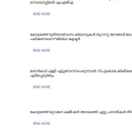
സെബാസ്റ്റ്യൻ എംഎൽഎ
READ MORE
കോട്ടയത്ത് ദുരിതാശ്വാസ ക്യാമ്പുകള്‍ തുറന്നു; ജനങ്ങള്‍ ജ
പലിക്കണമെന്ന് ജില്ലാ കളക്ടര്‍
READ MORE
മണർകാട് പള്ളി എട്ടുനോമ്പ് പെരുന്നാൾ: വിപുലമായ ക്രമീ
ഏർപ്പെടുത്തും
READ MORE
കോട്ടയത്ത് യുവജന കമ്മീഷൻ അദാലത്ത്; എട്ടു പരാതികൾ തീർപ്
READ MORE