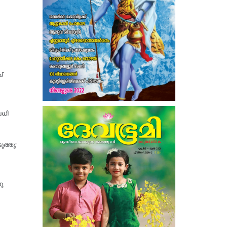
്
വധി
ുത്തു;
ു