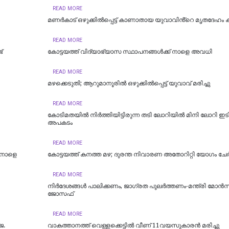
READ MORE
മണർകാട് ഒഴുക്കിൽപ്പെട്ട് കാണാതായ യുവാവിൻ്റെ മൃതദേഹം ക
READ MORE
്
കോട്ടയത്ത് വിദ്യാഭ്യാസ സ്ഥാപനങ്ങൾക്ക് നാളെ അവധി
READ MORE
മഴക്കെടുതി; ആറുമാനൂരിൽ ഒഴുക്കില്‍പ്പെട്ട് യുവാവ് മരിച്ചു
READ MORE
കോടിമതയിൽ നിർത്തിയിട്ടിരുന്ന തടി ലോറിയിൽ മിനി ലോറി ഇടിച്
അപകടം
READ MORE
 നാളെ
കോട്ടയത്ത് കനത്ത മഴ; ദുരന്ത നിവാരണ അതോറിറ്റി യോഗം ചേർ
READ MORE
നിർദേശങ്ങൾ പാലിക്കണം, ജാഗ്രത പുലർത്തണം-മന്ത്രി മോൻസ
ജോസഫ്
READ MORE
െ.
വാകത്താനത്ത് വെള്ളക്കെട്ടില്‍ വീണ് 11വയസുകാരന്‍ മരിച്ചു