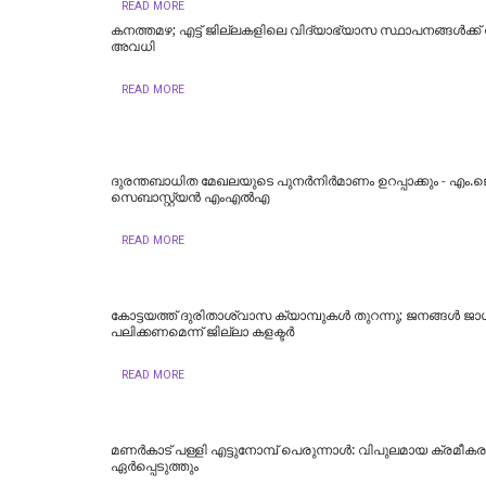
READ MORE
കനത്തമഴ; എട്ട് ജില്ലകളിലെ വിദ്യാഭ്യാസ സ്ഥാപനങ്ങൾക്ക്
അവധി
READ MORE
ദുരന്തബാധിത മേഖലയുടെ പുനർനിർമാണം ഉറപ്പാക്കും - എം.ജ
സെബാസ്റ്റ്യൻ എംഎൽഎ
READ MORE
കോട്ടയത്ത് ദുരിതാശ്വാസ ക്യാമ്പുകള്‍ തുറന്നു; ജനങ്ങള്‍ ജ
പലിക്കണമെന്ന് ജില്ലാ കളക്ടര്‍
READ MORE
മണർകാട് പള്ളി എട്ടുനോമ്പ് പെരുന്നാൾ: വിപുലമായ ക്രമീ
ഏർപ്പെടുത്തും