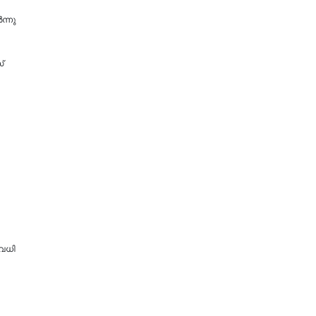
ന്നു
്
അവധി