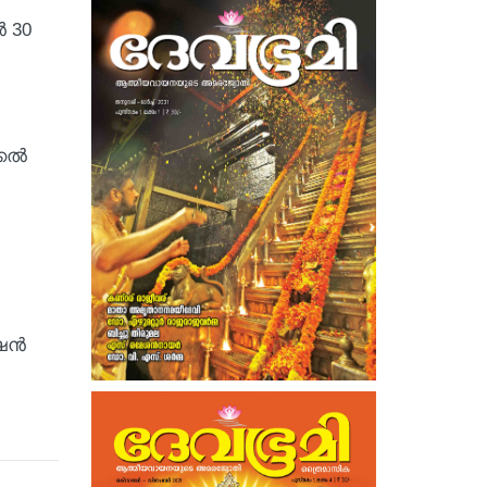
 30
്കൽ
േഷൻ