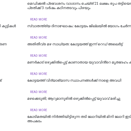
മെഡിക്കൽ പ്രവേശനം വാഗ്ദാനം ചെയ്ത് 21 ലക്ഷം രൂപ തട്ടിയെട
പ്രതിക്ക് 3 വർഷം കഠിനതടവും പിഴയും
READ MORE
 കുട്ടികൾ
സ്വാതന്ത്ര്യ ദിനാഘോഷം: കോട്ടയം ജില്ലയില്‍ യോഗം ചേർന്ന
READ MORE
ത്രണ
അതിതീവ്ര മഴ സാധ്യത: കോട്ടയത്ത് ഇന്ന് റെഡ് അലെർട്ട്
READ MORE
മണർകാട് ഒഴുക്കിൽപ്പെട്ട് കാണാതായ യുവാവിൻ്റെ മൃതദേഹം ക
READ MORE
്
കോട്ടയത്ത് വിദ്യാഭ്യാസ സ്ഥാപനങ്ങൾക്ക് നാളെ അവധി
READ MORE
മഴക്കെടുതി; ആറുമാനൂരിൽ ഒഴുക്കില്‍പ്പെട്ട് യുവാവ് മരിച്ചു
READ MORE
കോടിമതയിൽ നിർത്തിയിട്ടിരുന്ന തടി ലോറിയിൽ മിനി ലോറി ഇടിച്
അപകടം