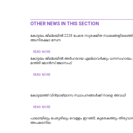
OTHER NEWS IN THIS SECTION
​കോട്ടയം ജില്ലയില്‍ 2226 പേരെ സുരക്ഷിത സ്ഥലങ്ങളിലെത്തിച്
അഗ്നിരക്ഷാ സേന
READ MORE
കോട്ടയം ജില്ലയില്‍ അര്‍ഹരായ എല്ലാവര്‍ക്കും ധനസഹായം ഉറ
മന്ത്രി മോന്‍സ് ജോസഫ്
READ MORE
കോട്ടയത്ത് വിദ്യാഭ്യാസ സ്ഥാപനങ്ങൾക്ക് നാളെ അവധി
READ MORE
പാലായിലും പേരൂരിലും വെള്ളം ഇറങ്ങി; കുമരകത്തും തിരുവാര്‍പ
അപകടനില