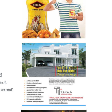
ി
ുകൾ.
ന്നത്.