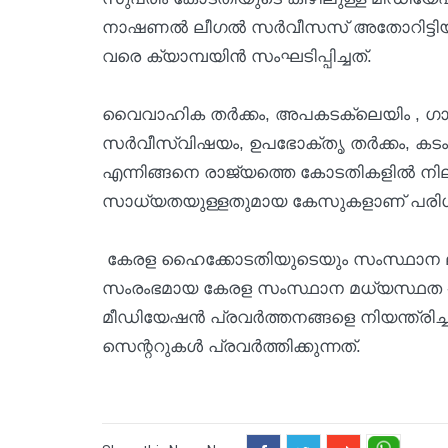
നാഷണൽ ലീഗൽ സർവീസസ് അതോറിട്ടിയും
വരെ ക്യാമ്പയിൻ സംഘടിപ്പിച്ചത്.
വൈവാഹിക തർക്കം, അപകടക്ലെയിം , ഗാർഹ
സർവീസ്‌വിഷയം, ഉപഭോക്തൃ തർക്കം, കടം വീണ
എന്നിങ്ങനെ രാജ്യത്തെ കോടതികളിൽ നിലവ
സാധ്യതയുള്ളതുമായ കേസുകളാണ് പരിഗണ
കേരള ഹൈക്കോടതിയുടെയും സംസ്ഥാന 
സംരംഭമായ കേരള സംസ്ഥാന മധ്യസ്ഥത -അ
മീഡിയേഷൻ പ്രവർത്തനങ്ങളെ നിയന്ത്രിച്
സെന്ററുകൾ പ്രവർത്തിക്കുന്നത്.