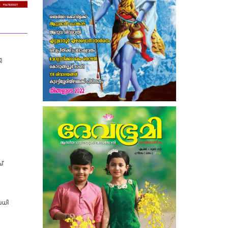
ി
്
വധി