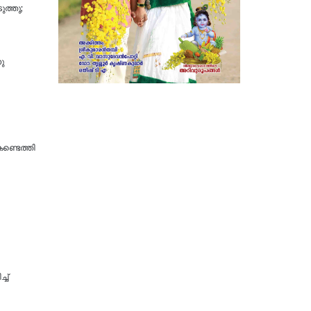
ുത്തു;
ു
ണ്ടെത്തി
ച്