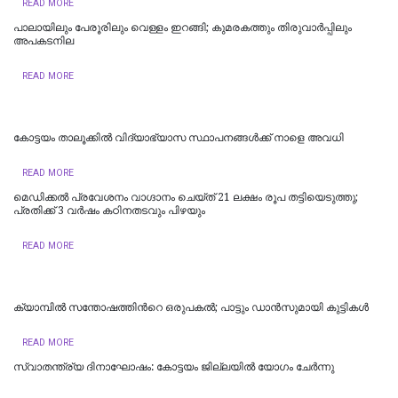
READ MORE
പാലായിലും പേരൂരിലും വെള്ളം ഇറങ്ങി; കുമരകത്തും തിരുവാര്‍പ്പിലും
അപകടനില
READ MORE
കോട്ടയം താലൂക്കില്‍ വിദ്യാഭ്യാസ സ്ഥാപനങ്ങള്‍ക്ക് നാളെ അവധി
READ MORE
മെഡിക്കൽ പ്രവേശനം വാഗ്ദാനം ചെയ്ത് 21 ലക്ഷം രൂപ തട്ടിയെടുത്തു;
പ്രതിക്ക് 3 വർഷം കഠിനതടവും പിഴയും
READ MORE
ക്യാമ്പിൽ സന്തോഷത്തിന്‍റെ ഒരുപകൽ; പാട്ടും ഡാൻസുമായി കുട്ടികൾ
READ MORE
സ്വാതന്ത്ര്യ ദിനാഘോഷം: കോട്ടയം ജില്ലയില്‍ യോഗം ചേർന്നു