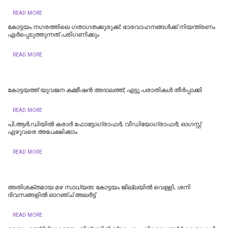
READ MORE
കോട്ടയം നഗരത്തിലെ ഗതാഗതക്കുരുക്ക്: ഭാരവാഹനങ്ങൾക്ക് നിയന്ത്രണം
ഏർപ്പെടുത്തുന്നത് പരിഗണിക്കും
READ MORE
കോട്ടയത്ത് യുവജന കമ്മീഷൻ അദാലത്ത്; എട്ടു പരാതികൾ തീർപ്പാക്കി
READ MORE
പി.ആർ.ഡിയിൽ കരാർ ഫോട്ടോഗ്രാഫർ, വീഡിയോഗ്രാഫർ; ഓഗസ്റ്റ്
ഏഴുവരെ അപേക്ഷിക്കാം
READ MORE
അതിശക്തമായ മഴ സാധ്യത: കോട്ടയം ജില്ലയിൽ വെള്ളി, ശനി
ദിവസങ്ങളിൽ ഓറഞ്ച് അലർട്ട്
READ MORE