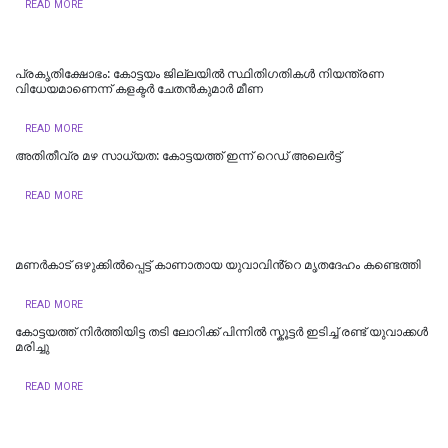
READ MORE
പ്രകൃതിക്ഷോഭം: കോട്ടയം ജില്ലയിൽ സ്ഥിതിഗതികൾ നിയന്ത്രണ
വിധേയമാണെന്ന് കളക്ടർ ചേതൻകുമാർ മീണ
READ MORE
അതിതീവ്ര മഴ സാധ്യത: കോട്ടയത്ത് ഇന്ന് റെഡ് അലെർട്ട്
READ MORE
മണർകാട് ഒഴുക്കിൽപ്പെട്ട് കാണാതായ യുവാവിൻ്റെ മൃതദേഹം കണ്ടെത്തി
READ MORE
കോട്ടയത്ത് നിർത്തിയിട്ട തടി ലോറിക്ക് പിന്നിൽ സ്കൂട്ടർ ഇടിച്ച് രണ്ട് യുവാക്കൾ
മരിച്ചു
READ MORE