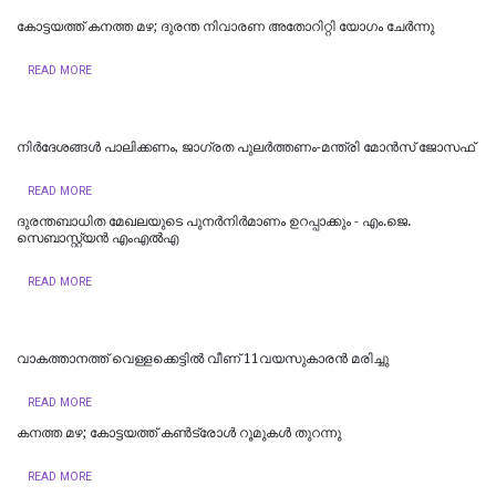
കോട്ടയത്ത് കനത്ത മഴ; ദുരന്ത നിവാരണ അതോറിറ്റി യോഗം ചേർന്നു
READ MORE
നിർദേശങ്ങൾ പാലിക്കണം, ജാഗ്രത പുലർത്തണം-മന്ത്രി മോൻസ് ജോസഫ്
READ MORE
ദുരന്തബാധിത മേഖലയുടെ പുനർനിർമാണം ഉറപ്പാക്കും - എം.ജെ.
സെബാസ്റ്റ്യൻ എംഎൽഎ
READ MORE
വാകത്താനത്ത് വെള്ളക്കെട്ടില്‍ വീണ് 11വയസുകാരന്‍ മരിച്ചു
READ MORE
കനത്ത മഴ; കോട്ടയത്ത് കണ്‍ട്രോള്‍ റൂമുകള്‍ തുറന്നു
READ MORE