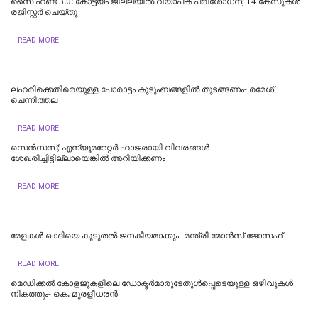
സൈ ഹണ്ട് 3.0: കോട്ടയം ജില്ലയിൽ വ്യാപക പരിശോധന; 14 കേസുകൾ
രജിസ്റ്റർ ചെയ്തു
READ MORE
ലഹരിക്കെതിരെയുള്ള പോരാട്ടം കുടുംബങ്ങളിൽ തുടങ്ങണം- രമേശ്
ചെന്നിത്തല
READ MORE
സെൻസസ്; എന്യൂമറേറ്റർ ഹാജരായി വിവരങ്ങൾ
ശേഖരിച്ചിട്ടില്ലായെങ്കിൽ അറിയിക്കണം
READ MORE
മേളകൾ ഖാദിയെ കൂടുതൽ ജനകീയമാക്കും- മന്ത്രി മോൻസ് ജോസഫ്
READ MORE
മെഡിക്കല്‍ കോളജുകളിലെ ഡോക്ടര്‍മാരുടേതുള്‍പ്പെടെയുള്ള ഒഴിവുകള്‍
നികത്തും- കെ. മുരളീധരന്‍