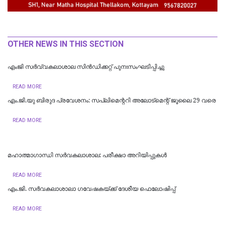
OTHER NEWS IN THIS SECTION
എംജി സർവ്വകലാശാല സിൻഡിക്കറ്റ് പുനഃസംഘടിപ്പിച്ചു
READ MORE
എം.ജി.യു ബിരുദ പ്രവേശനം: സപ്ലിമെന്ററി അലോട്മെന്റ് ജൂലൈ 29 വരെ
READ MORE
മഹാത്മാഗാന്ധി സർവകലാശാല: പരീക്ഷാ അറിയിപ്പുകൾ
READ MORE
എം.ജി. സര്‍വകലാശാലാ ഗവേഷകയ്ക്ക് ദേശീയ ഫെലോഷിപ്പ്
READ MORE