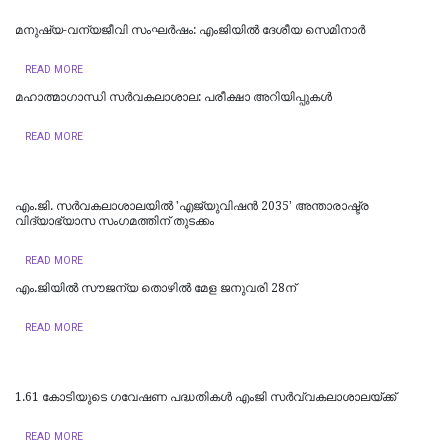
മനുഷ്യ-വന്യജീവി സംഘർഷം: എംജിയിൽ ദേശീയ സെമിനാർ
READ MORE
മഹാത്മാഗാന്ധി സർവകലാശാല: പരീക്ഷാ അറിയിപ്പുകൾ
READ MORE
എം.ജി. സർവകലാശാലയിൽ 'എജ്യുവിഷൻ 2035' അന്താരാഷ്ട്ര
വിദ്യാഭ്യാസ സംഗമത്തിന് തുടക്കം
READ MORE
എം.ജിയില്‍ സൗജന്യ തൊഴില്‍ മേള ജനുവരി 28ന്
READ MORE
1.61 കോടിയുടെ ഗവേഷണ പദ്ധതികള്‍ എംജി സര്‍വ്വകലാശാലയ്ക്ക്
READ MORE