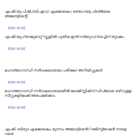
എം.ജി.യു പി.ജി./ബി.എഡ്. ഏകജാലകം: രണ്ടാംഘട്ട പ്രത്യേക
അലോട്ട്മെന്റ്
READ MORE
എം.ജി.യു.ഗ്രാജുവേറ്റ് സ്കൂളില്‍ പുതിയ ഇന്‍റഗ്രേറ്റഡ് ബാച്ചിന് തുടക്കം
READ MORE
മഹാത്മാഗാന്ധി സർവകലാശാല: പരീക്ഷാ അറിയിപ്പുകൾ
READ MORE
മഹാത്മാഗാന്ധി സര്‍വകലാശാലയില്‍ ലോജിസ്റ്റിക്സ് ഡിപ്ലോമ: ഒഴിവുള്ള
സീറ്റുകളിലേക്ക് അപേക്ഷിക്കാം
READ MORE
എം.ജി. ബിരുദ ഏകജാലകം: മൂന്നാം അലോട്ട്മെന്‍റ് രജിസ്ട്രേഷന്‍ നാളെ
വരെ