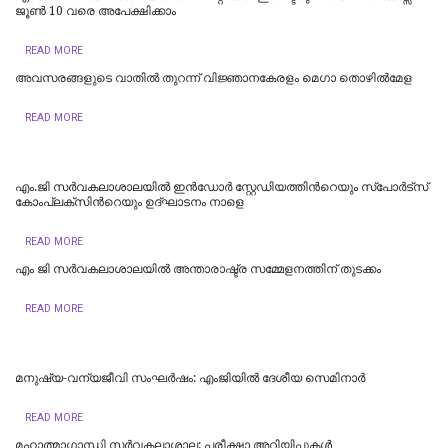
ജൂണ്‍ 10 വരെ അപേക്ഷിക്കാം
READ MORE
അവസരങ്ങളുടെ വാതില്‍ തുറന്ന് വിജ്ഞാനകേരളം മെഗാ തൊഴില്‍മേള
READ MORE
എം.ജി സർവകലാശാലയിൽ ഇൻഡോർ സ്റ്റേഡിയത്തിന്‍റെയും സ്‌പോർട്‌സ്
കോംപ്ലക്‌സിന്‍റെയും ഉദ്ഘാടനം നാളെ
READ MORE
എം ജി സർവകലാശാലയിൽ അന്താരാഷ്ട്ര സമ്മേളനത്തിന് തുടക്കം
READ MORE
മനുഷ്യ-വന്യജീവി സംഘർഷം: എംജിയിൽ ദേശീയ സെമിനാർ
READ MORE
മഹാത്മാഗാന്ധി സർവകലാശാല: പരീക്ഷാ അറിയിപ്പുകൾ