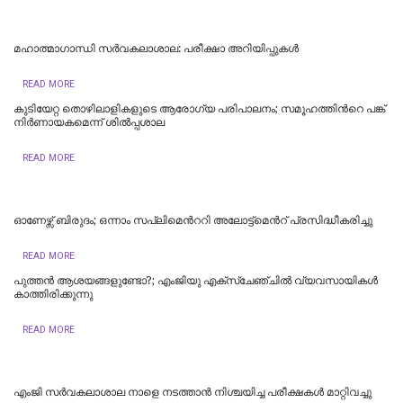
മഹാത്മാഗാന്ധി സർവകലാശാല: പരീക്ഷാ അറിയിപ്പുകൾ
READ MORE
കുടിയേറ്റ തൊഴിലാളികളുടെ ആരോഗ്യ പരിപാലനം; സമൂഹത്തിന്‍റെ പങ്ക്
നിര്‍ണായകമെന്ന് ശില്‍പ്പശാല
READ MORE
ഓണേഴ്സ് ബിരുദം; ഒന്നാം സപ്ലിമെന്‍ററി അലോട്ട്മെന്‍റ് പ്രസിദ്ധീകരിച്ചു
READ MORE
പുത്തന്‍ ആശയങ്ങളുണ്ടോ?; എംജിയു എക്സ്ചേഞ്ചില്‍ വ്യവസായികള്‍
കാത്തിരിക്കുന്നു
READ MORE
എംജി സർവകലാശാല നാളെ നടത്താൻ നിശ്ചയിച്ച പരീക്ഷകൾ മാറ്റിവച്ചു