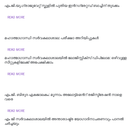
എം.ജി.യു.ഗ്രാജുവേറ്റ് സ്കൂളില്‍ പുതിയ ഇന്‍റഗ്രേറ്റഡ് ബാച്ചിന് തുടക്കം
READ MORE
മഹാത്മാഗാന്ധി സർവകലാശാല: പരീക്ഷാ അറിയിപ്പുകൾ
READ MORE
മഹാത്മാഗാന്ധി സര്‍വകലാശാലയില്‍ ലോജിസ്റ്റിക്സ് ഡിപ്ലോമ: ഒഴിവുള്ള
സീറ്റുകളിലേക്ക് അപേക്ഷിക്കാം
READ MORE
എം.ജി. ബിരുദ ഏകജാലകം: മൂന്നാം അലോട്ട്മെന്‍റ് രജിസ്ട്രേഷന്‍ നാളെ
വരെ
READ MORE
എം ജി സർവകലാശാലയിൽ അന്താരാഷ്ട്ര യോഗാദിനാചരണവും പാനൽ
ച‍ർച്ചയും