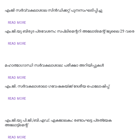
എംജി സർവ്വകലാശാല സിൻഡിക്കറ്റ് പുനഃസംഘടിപ്പിച്ചു
READ MORE
എം.ജി.യു ബിരുദ പ്രവേശനം: സപ്ലിമെന്ററി അലോട്മെന്റ് ജൂലൈ 29 വരെ
READ MORE
മഹാത്മാഗാന്ധി സർവകലാശാല: പരീക്ഷാ അറിയിപ്പുകൾ
READ MORE
എം.ജി. സര്‍വകലാശാലാ ഗവേഷകയ്ക്ക് ദേശീയ ഫെലോഷിപ്പ്
READ MORE
എം.ജി.യു പി.ജി./ബി.എഡ്. ഏകജാലകം: രണ്ടാംഘട്ട പ്രത്യേക
അലോട്ട്മെന്റ്
READ MORE