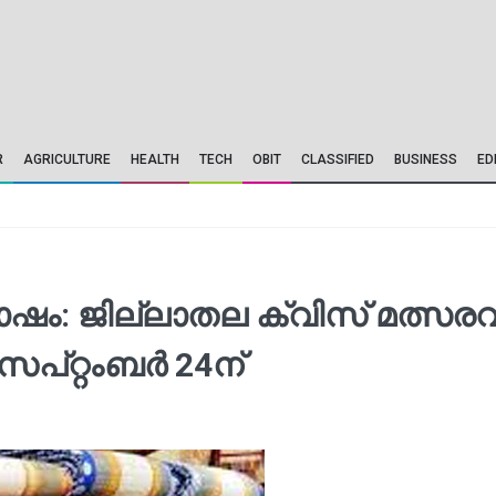
R
AGRICULTURE
HEALTH
TECH
OBIT
CLASSIFIED
BUSINESS
ED
ഷം: ജില്ലാതല ക്വിസ് മത്സരവ
്റ്റംബര്‍ 24ന്