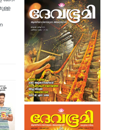
ുള്ള
ന