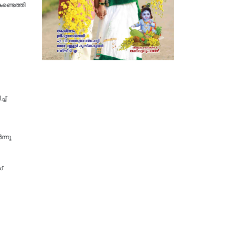
ണ്ടെത്തി
ച്
ന്നു
്