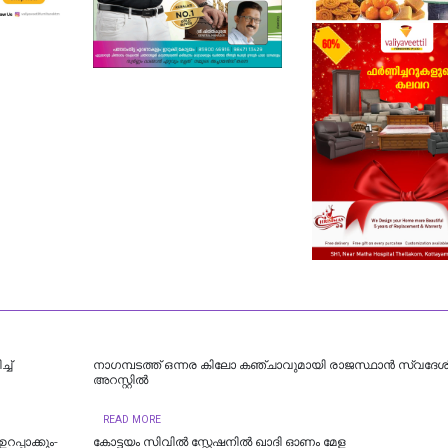
ച്
നാഗമ്പടത്ത് ഒന്നര കിലോ കഞ്ചാവുമായി രാജസ്ഥാന്‍ സ്വദേശ
അറസ്റ്റില്‍
READ MORE
പ്പാക്കും-
കോട്ടയം സിവിൽ സ്റ്റേഷനിൽ ഖാദി ഓണം മേള