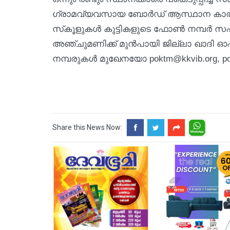
ഗ്രാമവ്യവസായ ബോര്‍ഡ് ആസ്ഥാന കാര്യാലയത
സ്‌കൂളുകള്‍ കുട്ടികളുടെ ഫോണ്‍ നമ്പര്‍ സ
അഞ്ചുമണിക്ക് മുന്‍പായി ജില്ലാ ഖാദി ഓഫ
നമ്പരുകള്‍ മുഖേനയോ poktm@kkvib.org, po
Share this News Now: