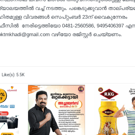
്തില്‍ വച്ച് നടത്തും. പങ്കെടുക്കുവാന്‍ താല്പര്യമ
ഹിതമുള്ള വിവരങ്ങള്‍ സെപ്റ്റംബര്‍ 23ന് വൈകുന്നേരം
ീസില്‍ നേരിട്ടെത്തിയോ 0481-2560586, 9495406397 എന്
ktmkhadi@gmail.com വഴിയോ രജിസ്റ്റര്‍ ചെയ്യണം.
Like(s): 5.5K