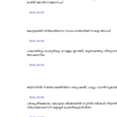
മന്ത്രി മോന്‍സ് ജോസഫ്
READ MORE
കോട്ടയത്ത് വിദ്യാഭ്യാസ സ്ഥാപനങ്ങൾക്ക് നാളെ അവധി
READ MORE
പാലായിലും പേരൂരിലും വെള്ളം ഇറങ്ങി; കുമരകത്തും തിരുവാര്‍പ
അപകടനില
READ MORE
ക്യാമ്പിൽ സന്തോഷത്തിന്‍റെ ഒരുപകൽ; പാട്ടും ഡാൻസുമായി
READ MORE
പ്രകൃതിക്ഷോഭം: കോട്ടയം ജില്ലയിൽ സ്ഥിതിഗതികൾ നിയന്
വിധേയമാണെന്ന് കളക്ടർ ചേതൻകുമാർ മീണ