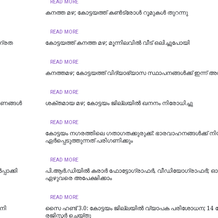
READ MORE
കനത്ത മഴ; കോട്ടയത്ത് കണ്‍ട്രോള്‍ റൂമുകള്‍ തുറന്നു
READ MORE
ാഗ്രത
കോട്ടയത്ത് കനത്ത മഴ; മൂന്നിലവിൽ വീട് ഒലിച്ചുപോയി
READ MORE
കനത്തമഴ; കോട്ടയത്ത് വിദ്യാഭ്യാസ സ്ഥാപനങ്ങള്‍ക്ക് ഇന്ന് 
READ MORE
കരണങ്ങൾ
ശക്തമായ മഴ; കോട്ടയം ജില്ലയില്‍ ഖനനം നിരോധിച്ചു
READ MORE
കോട്ടയം നഗരത്തിലെ ഗതാഗതക്കുരുക്ക്: ഭാരവാഹനങ്ങൾക്ക് നി
ഏർപ്പെടുത്തുന്നത് പരിഗണിക്കും
READ MORE
പാക്കി
പി.ആർ.ഡിയിൽ കരാർ ഫോട്ടോഗ്രാഫർ, വീഡിയോഗ്രാഫർ; ഓഗസ്
ഏഴുവരെ അപേക്ഷിക്കാം
READ MORE
നി
സൈ ഹണ്ട് 3.0: കോട്ടയം ജില്ലയിൽ വ്യാപക പരിശോധന; 1
രജിസ്റ്റർ ചെയ്തു