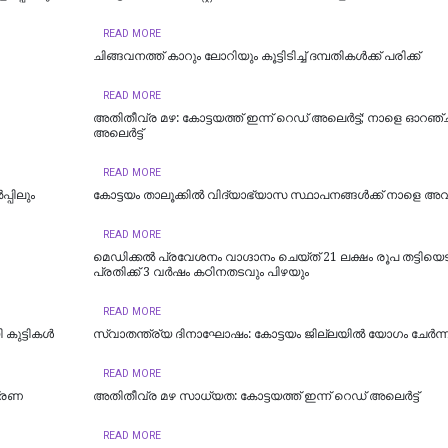
READ MORE
ചിങ്ങവനത്ത് കാറും ലോറിയും കൂട്ടിടിച്ച് ദമ്പതികള്‍ക്ക് പരിക്ക്
READ MORE
അതിതീവ്ര മഴ: കോട്ടയത്ത് ഇന്ന് റെഡ് അലെർട്ട്; നാളെ ഓറഞ്ച
അലെര്‍ട്ട്
READ MORE
്പിലും
കോട്ടയം താലൂക്കില്‍ വിദ്യാഭ്യാസ സ്ഥാപനങ്ങള്‍ക്ക് നാളെ അ
READ MORE
മെഡിക്കൽ പ്രവേശനം വാഗ്ദാനം ചെയ്ത് 21 ലക്ഷം രൂപ തട്ടിയെട
പ്രതിക്ക് 3 വർഷം കഠിനതടവും പിഴയും
READ MORE
 കുട്ടികൾ
സ്വാതന്ത്ര്യ ദിനാഘോഷം: കോട്ടയം ജില്ലയില്‍ യോഗം ചേർന്ന
READ MORE
ത്രണ
അതിതീവ്ര മഴ സാധ്യത: കോട്ടയത്ത് ഇന്ന് റെഡ് അലെർട്ട്
READ MORE