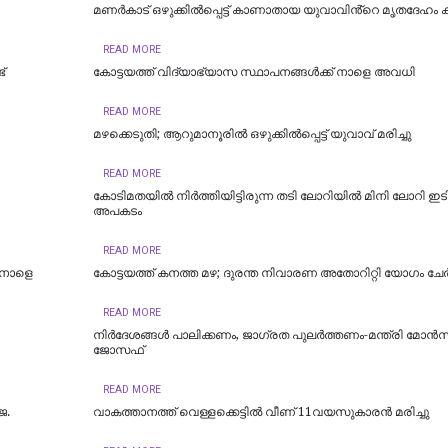
മണർകാട് ഒഴുക്കിൽപ്പെട്ട് കാണാതായ യുവാവിൻ്റെ മൃതദേഹം ക
READ MORE
്
കോട്ടയത്ത് വിദ്യാഭ്യാസ സ്ഥാപനങ്ങൾക്ക് നാളെ അവധി
READ MORE
മഴക്കെടുതി; ആറുമാനൂരിൽ ഒഴുക്കില്‍പ്പെട്ട് യുവാവ് മരിച്ചു
READ MORE
കോടിമതയിൽ നിർത്തിയിട്ടിരുന്ന തടി ലോറിയിൽ മിനി ലോറി ഇടിച്
അപകടം
READ MORE
 നാളെ
കോട്ടയത്ത് കനത്ത മഴ; ദുരന്ത നിവാരണ അതോറിറ്റി യോഗം ചേർ
READ MORE
നിർദേശങ്ങൾ പാലിക്കണം, ജാഗ്രത പുലർത്തണം-മന്ത്രി മോൻസ
ജോസഫ്
READ MORE
െ.
വാകത്താനത്ത് വെള്ളക്കെട്ടില്‍ വീണ് 11വയസുകാരന്‍ മരിച്ചു