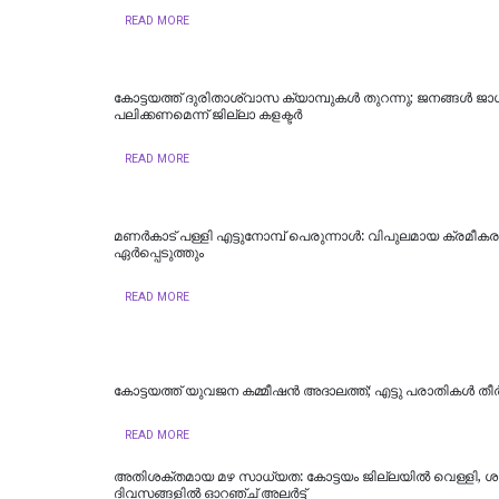
READ MORE
കോട്ടയത്ത് ദുരിതാശ്വാസ ക്യാമ്പുകള്‍ തുറന്നു; ജനങ്ങള്‍ ജ
പലിക്കണമെന്ന് ജില്ലാ കളക്ടര്‍
READ MORE
മണർകാട് പള്ളി എട്ടുനോമ്പ് പെരുന്നാൾ: വിപുലമായ ക്രമീ
ഏർപ്പെടുത്തും
READ MORE
കോട്ടയത്ത് യുവജന കമ്മീഷൻ അദാലത്ത്; എട്ടു പരാതികൾ തീർപ്
READ MORE
അതിശക്തമായ മഴ സാധ്യത: കോട്ടയം ജില്ലയിൽ വെള്ളി, ശ
ദിവസങ്ങളിൽ ഓറഞ്ച് അലർട്ട്