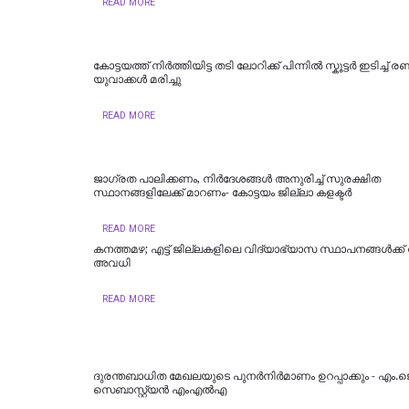
READ MORE
കോട്ടയത്ത് നിർത്തിയിട്ട തടി ലോറിക്ക് പിന്നിൽ സ്കൂട്ടർ ഇടിച്ച് രണ്ട
യുവാക്കൾ മരിച്ചു
READ MORE
ജാഗ്രത പാലിക്കണം, നിര്‍ദേശങ്ങള്‍ അനുരിച്ച് സുരക്ഷിത
സ്ഥാനങ്ങളിലേക്ക് മാറണം- കോട്ടയം ജില്ലാ കളക്ടര്‍
READ MORE
കനത്തമഴ; എട്ട് ജില്ലകളിലെ വിദ്യാഭ്യാസ സ്ഥാപനങ്ങൾക്ക്
അവധി
READ MORE
ദുരന്തബാധിത മേഖലയുടെ പുനർനിർമാണം ഉറപ്പാക്കും - എം.ജ
സെബാസ്റ്റ്യൻ എംഎൽഎ