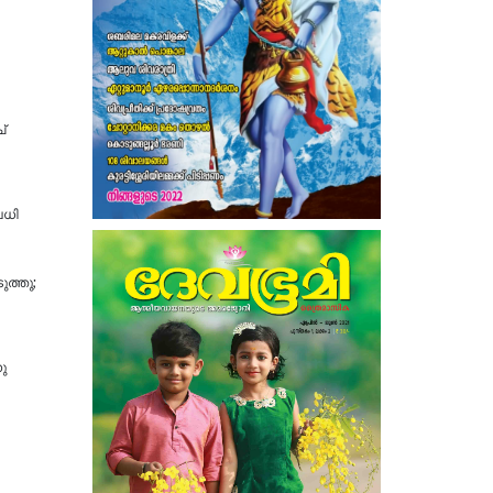
്
വധി
ുത്തു;
ു