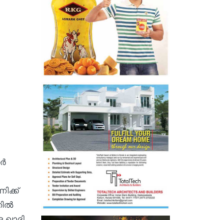
്‍
ിക്ക്
ല്‍
ള ഖാദി