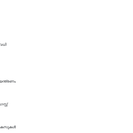
അവധി
യന്ത്രണം
റ്റ്
4 കേസുകൾ