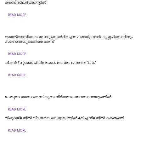
കൗൺസിലർ അറസ്റ്റിൽ
READ MORE
അയല്‍വാസിയായ ഡോക്ടറെ മർദിച്ചെന്ന പരാതി; നടൻ കൃഷ്ണപ്രസാദിനും
സഹോദരനുമെതിരെ കേസ്
READ MORE
ക്ലിന്‍റ് സ്മാരക ചിത്ര രചനാ മത്സരം ജനുവരി 10ന്
READ MORE
പെരുന്ന ജലസംഭരണിയുടെ നിര്‍മാണം അവസാനഘട്ടത്തില്‍
READ MORE
തിരുവല്ലയില്‍ വീട്ടമ്മയെ വെള്ളക്കെട്ടിൽ മരിച്ച നിലയിൽ കണ്ടെത്തി
READ MORE