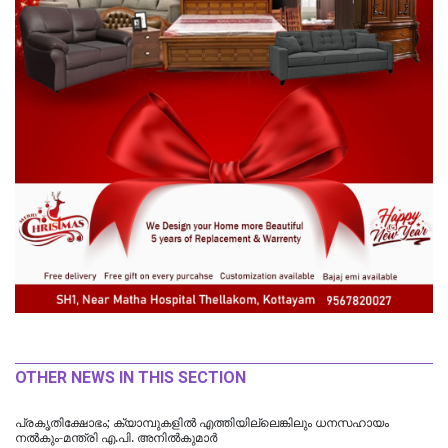
OTHER NEWS IN THIS SECTION
പ്രകൃതിക്ഷോഭം; ക്യാമ്പുകളിൽ എത്തിയില്ലെങ്കിലും ധനസഹായം
നൽകും-മന്ത്രി എ.പി. അനിൽകുമാർ