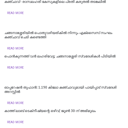
കഞ്ചാവ്– രാസലഹരി കേസുകളിലെ പ്രതി കരുതൽ തടങ്കലിൽ
READ MORE
ചങ്ങനാശ്ശേരിയിൽ പൊതുവഴിയരികിൽ നിന്നും എക്സൈസ് സംഘം
കഞ്ചാവ് ചെടി കണ്ടെത്തി
READ MORE
പൊൻകുന്നത്ത് വൻ ലഹരിവേട്ട; ചങ്ങനാശ്ശേരി സ്വദേശികൾ പിടിയിൽ
READ MORE
ഓപ്പറേഷൻ തൂഫാൻ: 1.190 കിലോ കഞ്ചാവുമായി പായിപ്പാട് സ്വദേശി
അറസ്റ്റിൽ
READ MORE
കാത്ത് ലാബ് ടെക്‌നീഷ്യന്റെ ഒഴിവ്; ജൂണ്‍ 30-ന് അഭിമുഖം
READ MORE