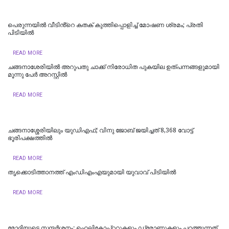
പെരുന്നയിൽ വീടിൻ്റെ കതക് കുത്തിപ്പൊളിച്ച് മോഷണ ശ്രമം; പ്രതി
പിടിയിൽ
READ MORE
ച​ങ്ങ​നാ​ശേ​രി​യി​ല്‍ അ​റു​പ​തു ചാ​ക്ക് നി​രോ​ധി​ത പു​ക​യി​ല ഉ​ത്പ​ന്ന​ങ്ങ​ളുമായി
മൂന്നു പേ​ർ അ​റ​സ്റ്റി​ൽ
READ MORE
ചങ്ങനാശ്ശേരിയിലും യുഡിഎഫ്; വിനു ജോബ് ജയിച്ചത് 8,368 വോട്ട്
ഭൂരിപക്ഷത്തില്‍
READ MORE
തൃക്കൊടിത്താനത്ത് എംഡിഎംഎയുമായി യുവാവ് പിടിയിൽ
READ MORE
മോദിയുടെ സന്ദർശനം: ഹെലികോപ്റ്ററുകളും ഡ്രോണുകളും പറത്തുന്നത്