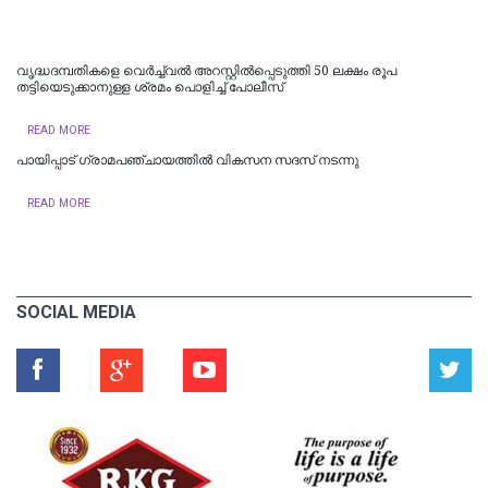
വൃദ്ധദമ്പതികളെ വെർച്ച്വൽ അറസ്റ്റിൽപ്പെടുത്തി 50 ലക്ഷം രൂപ
തട്ടിയെടുക്കാനുള്ള ശ്രമം പൊളിച്ച് പോലീസ്
READ MORE
പായിപ്പാട് ഗ്രാമപഞ്ചായത്തിൽ വികസന സദസ് നടന്നു
READ MORE
SOCIAL MEDIA