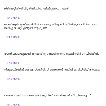
ക്രിയേറ്റീവ് ഡിജിറ്റല്‍ മീഡിയ; ശില്‍പ്പശാല നടത്തി
READ MORE
പെൺകുട്ടിയോട് അശ്ലീലം പറഞ്ഞു; തിരുവല്ലയിൽ യുവാവിന്‍റെ തല
അടിച്ചു പൊട്ടിച്ച് ആൺസുഹൃത്ത്
READ MORE
എംഡിഎംഎയുമായി യുവാവ് തൃക്കൊടിത്താനം പോലീസിന്‍റെ പിടിയിൽ.
READ MORE
തിരുവല്ലയിൽ കെഎസ്ആർടിസി ബസുകൾ തമ്മിൽ കൂട്ടിയിടിച്ച് അപകടം
READ MORE
ചങ്ങനാശേരി നഗരസഭയിൽ ഒറ്റയ്ക്ക് മത്സരിക്കാൻ ബിഡിജെഎസ്
READ MORE