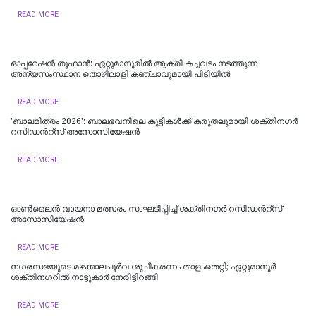
READ MORE
ഓപ്പറേഷൻ തൂഫാൻ: ഏറ്റുമാനൂരിൽ ആക്രി കച്ചവടം നടത്തുന്ന
അന്യസംസ്ഥാന തൊഴിലാളി കഞ്ചാവുമായി പിടിയിൽ
READ MORE
'ബാലമിത്രം 2026': ബാലഭവനിലെ കുട്ടികൾക്ക് കരുതലുമായി ശക്തിനഗർ
റസിഡന്‍റ്സ് അസോസിയേഷന്‍
READ MORE
ഓൺലൈൻ വായനാ മത്സരം സംഘടിപ്പിച്ച് ശക്തിനഗർ റസിഡന്‍റ്സ്
അസോസിയേഷൻ
READ MORE
നഗരസഭയുടെ മഴക്കാലപൂർവ ശുചീകരണം താളംതെറ്റി; ഏറ്റുമാനൂർ
ശക്തിനഗറിൽ നാട്ടുകാർ നേരിട്ടിറങ്ങി
READ MORE