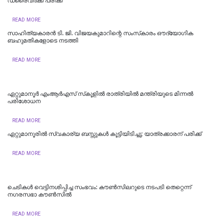
ഡ്രൈവർക്ക് പരിക്ക്
READ MORE
സാഹിത്യകാരൻ ടി. ജി. വിജയകുമാറിന്റെ സംസ്‌കാരം ഔദ്യോഗിക
ബഹുമതികളോടെ നടത്തി
READ MORE
ഏറ്റുമാനൂർ എംആർഎസ് സ്‌കൂളിൽ രാത്രിയിൽ മന്ത്രിയുടെ മിന്നൽ
പരിശോധന
READ MORE
ഏറ്റുമാനൂരിൽ സ്വകാര്യ ബസ്സുകൾ കൂട്ടിയിടിച്ചു; യാത്രക്കാരന് പരിക്ക്
READ MORE
ചെടികള്‍ വെട്ടിനശിപ്പിച്ച സംഭവം: കൗണ്‍സിലറുടെ നടപടി തെറ്റെന്ന്
നഗരസഭാ കൗണ്‍സില്‍
READ MORE