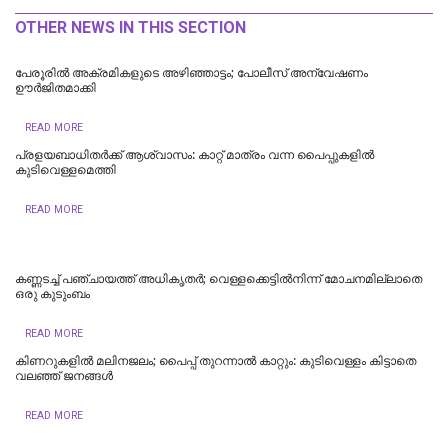
OTHER NEWS IN THIS SECTION
പേരൂരില്‍ അക്രമികളുടെ അഴിഞ്ഞാട്ടം; പോലീസ് അന്വേഷണം
ഊർജിതമാക്കി
READ MORE
പ്രളയബാധിതര്‍ക്ക് ആശ്വാസം: കാറ്റ് മാത്രം വന്ന പൈപ്പുകളിൽ
കുടിവെള്ളമെത്തി
READ MORE
കണ്ണടച്ച് പഞ്ചായത്ത് അധികൃതര്‍; വെള്ളക്കെട്ടില്‍നിന്ന് മോചനമില്ലാതെ
ഒരു കുടുംബം
READ MORE
കിണറുകളില്‍ മലിനജലം; പൈപ്പ് തുറന്നാല്‍ കാറ്റും: കുടിവെള്ളം കിട്ടാതെ
വലഞ്ഞ് ജനങ്ങള്‍
READ MORE