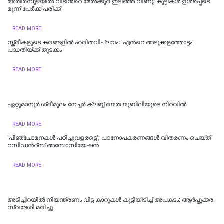
അതിരമ്പുഴയില്‍ വീടിൻ്റെ മേൽക്കൂര ഇടിഞ്ഞ് വീണു; കുട്ടികൾ ഉൾപ്പെടെ
മൂന്ന് പേർക്ക് പരിക്ക്
READ MORE
സ്ത്രീകളുടെ കരങ്ങളിൽ ഹരിതവിപ്ലവം: 'എന്‍റെ അടുക്കളത്തോട്ടം'
പദ്ധതിയ്ക്ക് തുടക്കം
READ MORE
ഏറ്റുമാനൂർ ശ്രീമൂലം നേച്ചർ ക്ലബ്ബ് രജത ജുബിലിയുടെ നിറവിൽ
READ MORE
'പിഞ്ചോമനകള്‍ പഠിച്ചുവളരട്ടെ'; പഠനോപകരണങ്ങള്‍ വിതരണം ചെയ്ത്
റസിഡന്‍റ്സ് അസോസിയേഷന്‍
READ MORE
അടിച്ചിറയിൽ നിയന്ത്രണം വിട്ട കാറുകൾ കൂട്ടിയിടിച്ച് അപകടം; ആർപ്പൂക്കര
സ്വദേശി മരിച്ചു