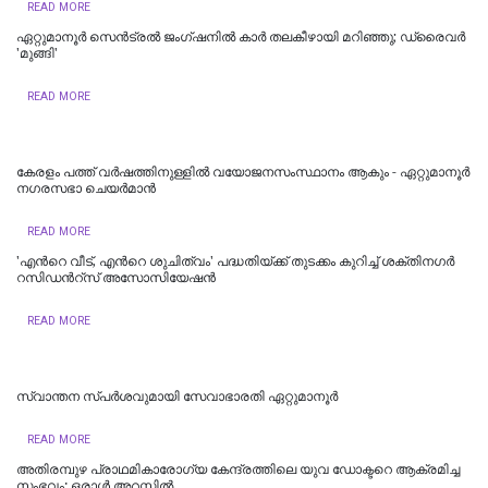
READ MORE
ഏറ്റുമാനൂര്‍ സെന്‍ട്രല്‍ ജംഗ്ഷനില്‍ കാര്‍ തലകീഴായി മറിഞ്ഞു; ഡ്രൈവര്‍
'മുങ്ങി'
READ MORE
കേരളം പത്ത് വർഷത്തിനുള്ളിൽ വയോജനസംസ്ഥാനം ആകും - ഏറ്റുമാനൂർ
നഗരസഭാ ചെയർമാൻ
READ MORE
'എന്‍റെ വീട്, എന്‍റെ ശുചിത്വം' പദ്ധതിയ്ക്ക് തുടക്കം കുറിച്ച് ശക്തിനഗര്‍
റസിഡന്‍റ്സ് അസോസിയേഷന്‍
READ MORE
സ്വാന്തന സ്പർശവുമായി സേവാഭാരതി ഏറ്റുമാനൂർ
READ MORE
അതിരമ്പുഴ പ്രാഥമികാരോഗ്യ കേന്ദ്രത്തിലെ യുവ ഡോക്ടറെ ആക്രമിച്ച
സംഭവം: ഒരാൾ അറസ്റ്റിൽ