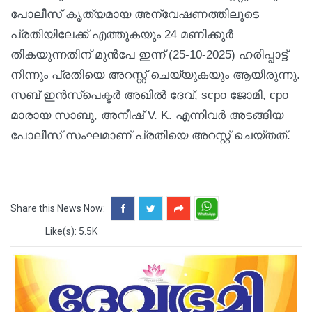
പോലീസ് കൃത്യമായ അന്വേഷണത്തിലൂടെ
പ്രതിയിലേക്ക് എത്തുകയും 24 മണിക്കൂർ
തികയുന്നതിന് മുൻപേ ഇന്ന് (25-10-2025) ഹരിപ്പാട്ട്
നിന്നും പ്രതിയെ അറസ്റ്റ് ചെയ്യുകയും ആയിരുന്നു.
സബ് ഇൻസ്പെക്ടർ അഖിൽ ദേവ്, scpo ജോമി, cpo
മാരായ സാബു, അനീഷ് V. K. എന്നിവർ അടങ്ങിയ
പോലീസ് സംഘമാണ് പ്രതിയെ അറസ്റ്റ് ചെയ്തത്.
Share this News Now:
Like(s): 5.5K