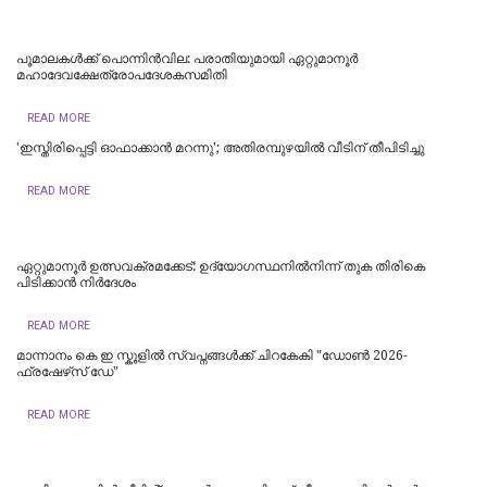
പൂമാലകള്‍ക്ക് പൊന്നിന്‍വില: പരാതിയുമായി ഏറ്റുമാനൂര്‍
മഹാദേവക്ഷേത്രോപദേശകസമിതി
READ MORE
'ഇസ്തിരിപ്പെട്ടി ഓഫാക്കാൻ മറന്നു'; അതിരമ്പുഴയിൽ വീടിന് തീപിടിച്ചു
READ MORE
ഏറ്റുമാനൂർ ഉത്സവക്രമക്കേട്: ഉദ്യോഗസ്ഥനിൽനിന്ന് തുക തിരികെ
പിടിക്കാൻ നിർദേശം
READ MORE
മാന്നാനം കെ ഇ സ്കൂളില്‍ സ്വപ്നങ്ങൾക്ക് ചിറകേകി "ഡോണ്‍ 2026-
ഫ്രഷേഴ്‌സ് ഡേ"
READ MORE