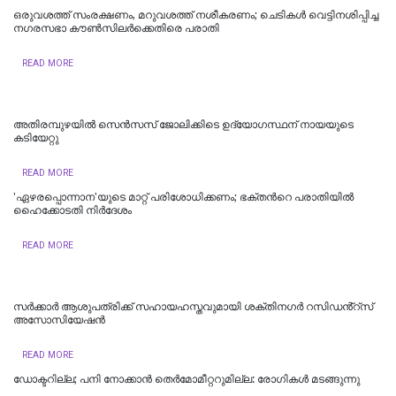
ഒരുവശത്ത് സംരക്ഷണം, മറുവശത്ത് നശീകരണം; ചെടികൾ വെട്ടിനശിപ്പിച്ച
നഗരസഭാ കൗൺസിലർക്കെതിരെ പരാതി
READ MORE
അതിരമ്പുഴയില്‍ സെൻസസ് ജോലിക്കിടെ ഉദ്യോഗസ്ഥന് നായയുടെ
കടിയേറ്റു
READ MORE
'ഏഴരപ്പൊന്നാന'യുടെ മാറ്റ് പരിശോധിക്കണം; ഭക്തന്‍റെ പരാതിയിൽ
ഹെെക്കോടതി നിർദേശം
READ MORE
സർക്കാർ ആശുപത്രിക്ക് സഹായഹസ്തവുമായി ശക്തിനഗർ റസിഡൻ്റ്സ്
അസോസിയേഷൻ
READ MORE
ഡോക്ടറില്ല; പനി നോക്കാൻ തെർമോമീറ്ററുമില്ല: രോഗികൾ മടങ്ങുന്നു