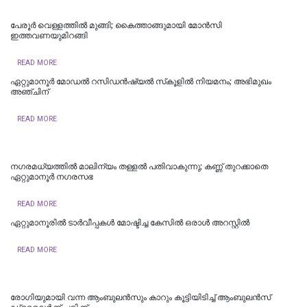
പേരൂർ വെള്ളത്തിൽ മുങ്ങി; കൈത്താങ്ങുമായി മോൻസി
ഇത്തവണയുമിറങ്ങി
READ MORE
ഏറ്റുമാനൂർ മോഡൽ റസിഡൻഷ്യൽ സ്‌കൂളിൽ നിയമനം; അഭിമുഖം
അഞ്ചിന്
READ MORE
നഗരമധ്യത്തില്‍ മാലിന്യം തള്ളല്‍ പതിവാകുന്നു; കണ്ണ് തുറക്കാതെ
ഏറ്റുമാനൂര്‍ നഗരസഭ
READ MORE
ഏറ്റുമാനൂരില്‍ ടാർവീപ്പകൾ മോഷ്ടിച്ച കേസിൽ ഒരാൾ അറസ്റ്റിൽ
READ MORE
രോഗിയുമായി വന്ന ആംബുലൻസും കാറും കൂട്ടിയിടിച്ച് ആംബുലൻസ്