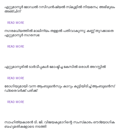
ഏറ്റുമാനൂർ മോഡൽ റസിഡൻഷ്യൽ സ്‌കൂളിൽ നിയമനം; അഭിമുഖം
അഞ്ചിന്
READ MORE
നഗരമധ്യത്തില്‍ മാലിന്യം തള്ളല്‍ പതിവാകുന്നു; കണ്ണ് തുറക്കാതെ
ഏറ്റുമാനൂര്‍ നഗരസഭ
READ MORE
ഏറ്റുമാനൂരില്‍ ടാർവീപ്പകൾ മോഷ്ടിച്ച കേസിൽ ഒരാൾ അറസ്റ്റിൽ
READ MORE
രോഗിയുമായി വന്ന ആംബുലൻസും കാറും കൂട്ടിയിടിച്ച് ആംബുലൻസ്
ഡ്രൈവർക്ക് പരിക്ക്
READ MORE
സാഹിത്യകാരൻ ടി. ജി. വിജയകുമാറിന്റെ സംസ്‌കാരം ഔദ്യോഗിക
ബഹുമതികളോടെ നടത്തി