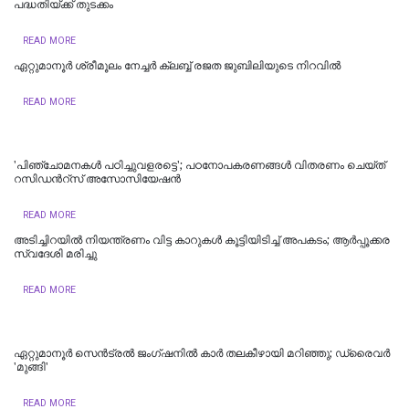
പദ്ധതിയ്ക്ക് തുടക്കം
READ MORE
ഏറ്റുമാനൂർ ശ്രീമൂലം നേച്ചർ ക്ലബ്ബ് രജത ജുബിലിയുടെ നിറവിൽ
READ MORE
'പിഞ്ചോമനകള്‍ പഠിച്ചുവളരട്ടെ'; പഠനോപകരണങ്ങള്‍ വിതരണം ചെയ്ത്
റസിഡന്‍റ്സ് അസോസിയേഷന്‍
READ MORE
അടിച്ചിറയിൽ നിയന്ത്രണം വിട്ട കാറുകൾ കൂട്ടിയിടിച്ച് അപകടം; ആർപ്പൂക്കര
സ്വദേശി മരിച്ചു
READ MORE
ഏറ്റുമാനൂര്‍ സെന്‍ട്രല്‍ ജംഗ്ഷനില്‍ കാര്‍ തലകീഴായി മറിഞ്ഞു; ഡ്രൈവര്‍
'മുങ്ങി'
READ MORE