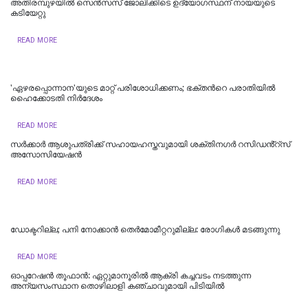
അതിരമ്പുഴയില്‍ സെൻസസ് ജോലിക്കിടെ ഉദ്യോഗസ്ഥന് നായയുടെ
കടിയേറ്റു
READ MORE
'ഏഴരപ്പൊന്നാന'യുടെ മാറ്റ് പരിശോധിക്കണം; ഭക്തന്‍റെ പരാതിയിൽ
ഹെെക്കോടതി നിർദേശം
READ MORE
സർക്കാർ ആശുപത്രിക്ക് സഹായഹസ്തവുമായി ശക്തിനഗർ റസിഡൻ്റ്സ്
അസോസിയേഷൻ
READ MORE
ഡോക്ടറില്ല; പനി നോക്കാൻ തെർമോമീറ്ററുമില്ല: രോഗികൾ മടങ്ങുന്നു
READ MORE
ഓപ്പറേഷൻ തൂഫാൻ: ഏറ്റുമാനൂരിൽ ആക്രി കച്ചവടം നടത്തുന്ന
അന്യസംസ്ഥാന തൊഴിലാളി കഞ്ചാവുമായി പിടിയിൽ