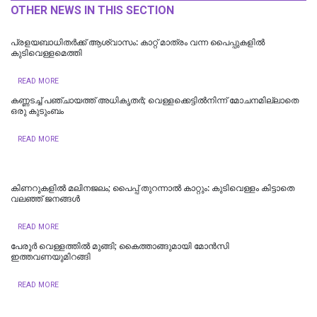
OTHER NEWS IN THIS SECTION
പ്രളയബാധിതര്‍ക്ക് ആശ്വാസം: കാറ്റ് മാത്രം വന്ന പൈപ്പുകളിൽ
കുടിവെള്ളമെത്തി
READ MORE
കണ്ണടച്ച് പഞ്ചായത്ത് അധികൃതര്‍; വെള്ളക്കെട്ടില്‍നിന്ന് മോചനമില്ലാതെ
ഒരു കുടുംബം
READ MORE
കിണറുകളില്‍ മലിനജലം; പൈപ്പ് തുറന്നാല്‍ കാറ്റും: കുടിവെള്ളം കിട്ടാതെ
വലഞ്ഞ് ജനങ്ങള്‍
READ MORE
പേരൂർ വെള്ളത്തിൽ മുങ്ങി; കൈത്താങ്ങുമായി മോൻസി
ഇത്തവണയുമിറങ്ങി
READ MORE