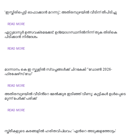
'ഇസ്തിരിപ്പെട്ടി ഓഫാക്കാൻ മറന്നു'; അതിരമ്പുഴയിൽ വീടിന് തീപിടിച്ചു
READ MORE
ഏറ്റുമാനൂർ ഉത്സവക്രമക്കേട്: ഉദ്യോഗസ്ഥനിൽനിന്ന് തുക തിരികെ
പിടിക്കാൻ നിർദേശം
READ MORE
മാന്നാനം കെ ഇ സ്കൂളില്‍ സ്വപ്നങ്ങൾക്ക് ചിറകേകി "ഡോണ്‍ 2026-
ഫ്രഷേഴ്‌സ് ഡേ"
READ MORE
അതിരമ്പുഴയില്‍ വീടിൻ്റെ മേൽക്കൂര ഇടിഞ്ഞ് വീണു; കുട്ടികൾ ഉൾപ്പെടെ
മൂന്ന് പേർക്ക് പരിക്ക്
READ MORE
സ്ത്രീകളുടെ കരങ്ങളിൽ ഹരിതവിപ്ലവം: 'എന്‍റെ അടുക്കളത്തോട്ടം'