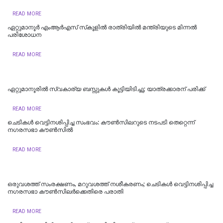
READ MORE
ഏറ്റുമാനൂർ എംആർഎസ് സ്‌കൂളിൽ രാത്രിയിൽ മന്ത്രിയുടെ മിന്നൽ
പരിശോധന
READ MORE
ഏറ്റുമാനൂരിൽ സ്വകാര്യ ബസ്സുകൾ കൂട്ടിയിടിച്ചു; യാത്രക്കാരന് പരിക്ക്
READ MORE
ചെടികള്‍ വെട്ടിനശിപ്പിച്ച സംഭവം: കൗണ്‍സിലറുടെ നടപടി തെറ്റെന്ന്
നഗരസഭാ കൗണ്‍സില്‍
READ MORE
ഒരുവശത്ത് സംരക്ഷണം, മറുവശത്ത് നശീകരണം; ചെടികൾ വെട്ടിനശിപ്പിച്ച
നഗരസഭാ കൗൺസിലർക്കെതിരെ പരാതി
READ MORE