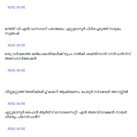
READ MORE
മന്ത്രി വി.എന്‍.വാസവന് പരാജയം; ഏറ്റുമാനൂര്‍ പിടിച്ചെടുത്ത് നാട്ടകം
സുരേഷ്
READ MORE
ഒരു വർഷത്തെ കര്‍മപദ്ധതികള്‍ക്ക് രൂപം നല്‍കി ശക്തിനഗർ റസിഡന്‍റ്സ്
അസോസിയേഷൻ
READ MORE
വീട്ടുമുറ്റത്ത് അതിക്രമിച്ച് കയറി ആക്രമണം: പേരൂർ സ്വദേശി അറസ്റ്റിൽ
READ MORE
ഏറ്റുമാനൂർ ഫൈൻ ആർട്സ് സൊസൈറ്റി: എൻ അരവിന്ദാക്ഷൻ നായർ
വീണ്ടും പ്രസിഡൻ്റ്
READ MORE