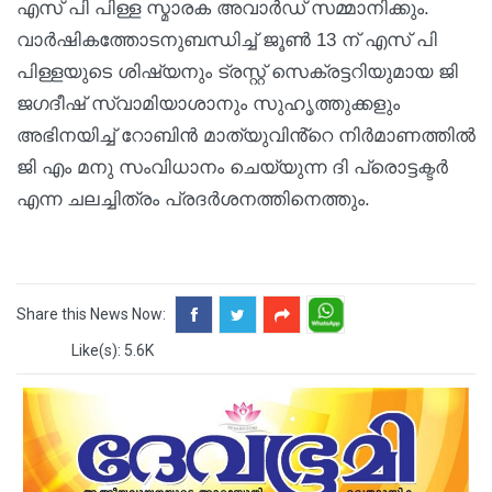
എസ് പി പിള്ള സ്മാരക അവാർഡ് സമ്മാനിക്കും.
വാർഷികത്തോടനുബന്ധിച്ച് ജൂൺ 13 ന് എസ് പി
പിള്ളയുടെ ശിഷ്യനും ട്രസ്റ്റ് സെക്രട്ടറിയുമായ ജി
ജഗദീഷ് സ്വാമിയാശാനും സുഹൃത്തുക്കളും
അഭിനയിച്ച് റോബിൻ മാത്യുവിൻ്റെ നിർമാണത്തിൽ
ജി എം മനു സംവിധാനം ചെയ്യുന്ന ദി പ്രൊട്ടക്ടർ
എന്ന ചലച്ചിത്രം പ്രദർശനത്തിനെത്തും.
Share this News Now:
Like(s): 5.6K