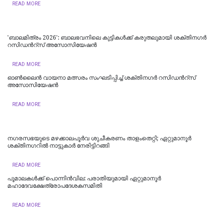
READ MORE
'ബാലമിത്രം 2026': ബാലഭവനിലെ കുട്ടികൾക്ക് കരുതലുമായി ശക്തിനഗർ
റസിഡന്‍റ്സ് അസോസിയേഷന്‍
READ MORE
ഓൺലൈൻ വായനാ മത്സരം സംഘടിപ്പിച്ച് ശക്തിനഗർ റസിഡന്‍റ്സ്
അസോസിയേഷൻ
READ MORE
നഗരസഭയുടെ മഴക്കാലപൂർവ ശുചീകരണം താളംതെറ്റി; ഏറ്റുമാനൂർ
ശക്തിനഗറിൽ നാട്ടുകാർ നേരിട്ടിറങ്ങി
READ MORE
പൂമാലകള്‍ക്ക് പൊന്നിന്‍വില: പരാതിയുമായി ഏറ്റുമാനൂര്‍
മഹാദേവക്ഷേത്രോപദേശകസമിതി
READ MORE