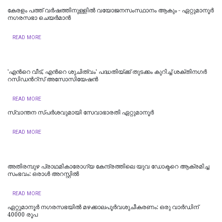
കേരളം പത്ത് വർഷത്തിനുള്ളിൽ വയോജനസംസ്ഥാനം ആകും - ഏറ്റുമാനൂർ
നഗരസഭാ ചെയർമാൻ
READ MORE
'എന്‍റെ വീട്, എന്‍റെ ശുചിത്വം' പദ്ധതിയ്ക്ക് തുടക്കം കുറിച്ച് ശക്തിനഗര്‍
റസിഡന്‍റ്സ് അസോസിയേഷന്‍
READ MORE
സ്വാന്തന സ്പർശവുമായി സേവാഭാരതി ഏറ്റുമാനൂർ
READ MORE
അതിരമ്പുഴ പ്രാഥമികാരോഗ്യ കേന്ദ്രത്തിലെ യുവ ഡോക്ടറെ ആക്രമിച്ച
സംഭവം: ഒരാൾ അറസ്റ്റിൽ
READ MORE
ഏറ്റുമാനൂര്‍ നഗരസഭയില്‍ മഴക്കാലപൂര്‍വശുചീകരണം: ഒരു വാര്‍ഡിന്
40000 രൂപ