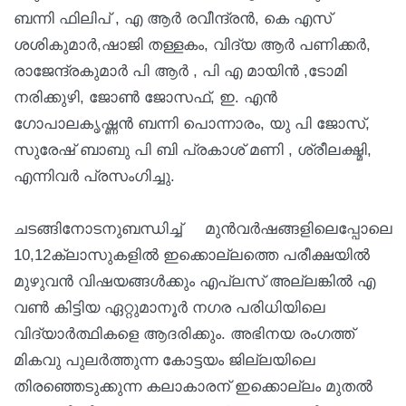
ബന്നി ഫിലിപ് , എ ആർ രവീന്ദ്രൻ, കെ എസ്
ശശികുമാർ,ഷാജി തള്ളകം, വിദ്യ ആർ പണിക്കർ,
രാജേന്ദ്രകുമാർ പി ആർ , പി എ മായിൻ ,ടോമി
നരിക്കുഴി, ജോൺ ജോസഫ്, ഇ. എൻ
ഗോപാലകൃഷ്ണൻ ബന്നി പൊന്നാരം, യു പി ജോസ്,
സുരേഷ് ബാബു പി ബി പ്രകാശ് മണി , ശ്രീലക്ഷ്മി,
എന്നിവർ പ്രസംഗിച്ചു.
ചടങ്ങിനോടനുബന്ധിച്ച് മുൻവർഷങ്ങളിലെപ്പോലെ
10,12ക്ലാസുകളിൽ ഇക്കൊല്ലത്തെ പരീക്ഷയിൽ
മുഴുവൻ വിഷയങ്ങൾക്കും എപ്ലസ് അല്ലങ്കിൽ എ
വൺ കിട്ടിയ ഏറ്റുമാനൂർ നഗര പരിധിയിലെ
വിദ്യാർത്ഥികളെ ആദരിക്കും. അഭിനയ രംഗത്ത്
മികവു പുലർത്തുന്ന കോട്ടയം ജില്ലയിലെ
തിരഞ്ഞെടുക്കുന്ന കലാകാരന് ഇക്കൊല്ലം മുതൽ