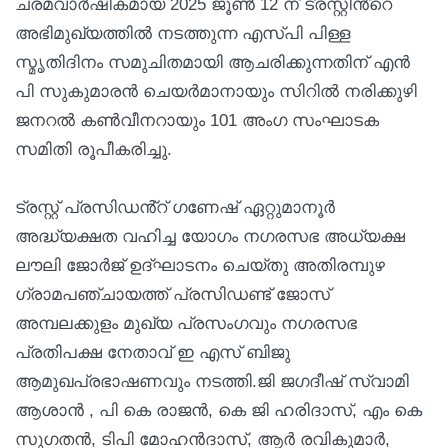
ചരമവാർഷികമായ 2025 ജൂൺ 12 ന് ട്രസ്റ്റിൻ്റെ
അഭിമുഖ്യത്തിൽ നടത്തുന്ന എസ്പി പിള്ള
സ്മൃതിദിനം സമുചിതമായി ആചരിക്കുന്നതിന് എൻ
പി സുകുമാരൻ ചെയർമാനായും സിറിൽ നരിക്കുഴി
ജനറൽ കൺവീനറായും 101 അംഗ സംഘാടക
സമിതി രൂപീകരിച്ചു.
ട്രസ്റ്റ് പ്രസിഡൻ്റ് ഗണേഷ് ഏറ്റുമാനൂർ
അദ്ധ്യക്ഷത വഹിച്ച യോഗം നഗരസഭ അധ്യക്ഷ
ലൗലി ജോർജ് ഉദ്ഘാടനം ചെയ്തു അതിരമ്പുഴ
ഗ്രാമപഞ്ചായത്ത് പ്രസിഡണ്ട് ജോസ്
അമ്പലക്കുളം മുഖ്യ പ്രസംഗവും നഗരസഭ
പ്രതിപക്ഷ നേതാവ് ഇ എസ് ബിജു
ആമുഖപ്രഭാഷണവും നടത്തി.ജി ജഗദീഷ് സ്വാമി
ആശാൻ , പി കെ രാജൻ, കെ ജി ഹരിദാസ്, എം കെ
സുഗതൻ, ടിപി മോഹൻദാസ്, ആർ രവികുമാർ,