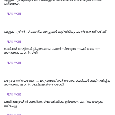
പരിശോധന
READ MORE
ഏറ്റുമാനൂരിൽ സ്വകാര്യ ബസ്സുകൾ കൂട്ടിയിടിച്ചു; യാത്രക്കാരന് പരിക്ക്
READ MORE
ചെടികള്‍ വെട്ടിനശിപ്പിച്ച സംഭവം: കൗണ്‍സിലറുടെ നടപടി തെറ്റെന്ന്
നഗരസഭാ കൗണ്‍സില്‍
READ MORE
ഒരുവശത്ത് സംരക്ഷണം, മറുവശത്ത് നശീകരണം; ചെടികൾ വെട്ടിനശിപ്പിച്ച
നഗരസഭാ കൗൺസിലർക്കെതിരെ പരാതി
READ MORE
അതിരമ്പുഴയില്‍ സെൻസസ് ജോലിക്കിടെ ഉദ്യോഗസ്ഥന് നായയുടെ
കടിയേറ്റു