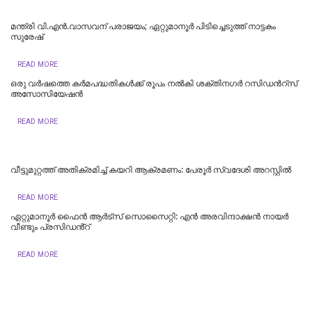
മന്ത്രി വി.എന്‍.വാസവന് പരാജയം; ഏറ്റുമാനൂര്‍ പിടിച്ചെടുത്ത് നാട്ടകം
സുരേഷ്
READ MORE
ഒരു വർഷത്തെ കര്‍മപദ്ധതികള്‍ക്ക് രൂപം നല്‍കി ശക്തിനഗർ റസിഡന്‍റ്സ്
അസോസിയേഷൻ
READ MORE
വീട്ടുമുറ്റത്ത് അതിക്രമിച്ച് കയറി ആക്രമണം: പേരൂർ സ്വദേശി അറസ്റ്റിൽ
READ MORE
ഏറ്റുമാനൂർ ഫൈൻ ആർട്സ് സൊസൈറ്റി: എൻ അരവിന്ദാക്ഷൻ നായർ
വീണ്ടും പ്രസിഡൻ്റ്
READ MORE