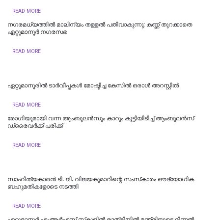
READ MORE
നഗരമധ്യത്തില്‍ മാലിന്യം തള്ളല്‍ പതിവാകുന്നു; കണ്ണ് തുറക്കാതെ
ഏറ്റുമാനൂര്‍ നഗരസഭ
READ MORE
ഏറ്റുമാനൂരില്‍ ടാർവീപ്പകൾ മോഷ്ടിച്ച കേസിൽ ഒരാൾ അറസ്റ്റിൽ
READ MORE
രോഗിയുമായി വന്ന ആംബുലൻസും കാറും കൂട്ടിയിടിച്ച് ആംബുലൻസ്
ഡ്രൈവർക്ക് പരിക്ക്
READ MORE
സാഹിത്യകാരൻ ടി. ജി. വിജയകുമാറിന്റെ സംസ്‌കാരം ഔദ്യോഗിക
ബഹുമതികളോടെ നടത്തി
READ MORE
ഏറ്റുമാനൂർ എംആർഎസ് സ്‌കൂളിൽ രാത്രിയിൽ മന്ത്രിയുടെ മിന്നൽ