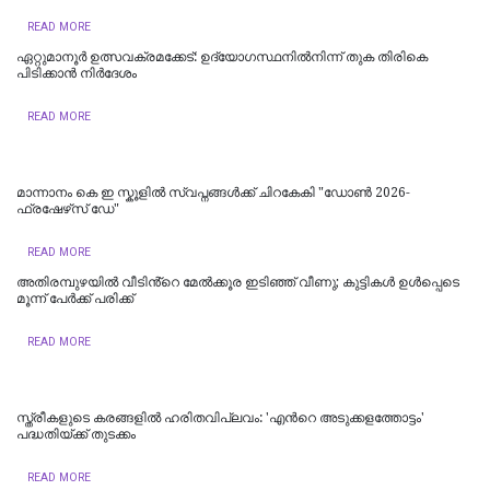
READ MORE
ഏറ്റുമാനൂർ ഉത്സവക്രമക്കേട്: ഉദ്യോഗസ്ഥനിൽനിന്ന് തുക തിരികെ
പിടിക്കാൻ നിർദേശം
READ MORE
മാന്നാനം കെ ഇ സ്കൂളില്‍ സ്വപ്നങ്ങൾക്ക് ചിറകേകി "ഡോണ്‍ 2026-
ഫ്രഷേഴ്‌സ് ഡേ"
READ MORE
അതിരമ്പുഴയില്‍ വീടിൻ്റെ മേൽക്കൂര ഇടിഞ്ഞ് വീണു; കുട്ടികൾ ഉൾപ്പെടെ
മൂന്ന് പേർക്ക് പരിക്ക്
READ MORE
സ്ത്രീകളുടെ കരങ്ങളിൽ ഹരിതവിപ്ലവം: 'എന്‍റെ അടുക്കളത്തോട്ടം'
പദ്ധതിയ്ക്ക് തുടക്കം
READ MORE