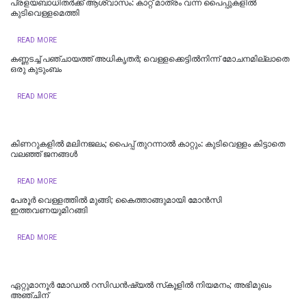
പ്രളയബാധിതര്‍ക്ക് ആശ്വാസം: കാറ്റ് മാത്രം വന്ന പൈപ്പുകളിൽ
കുടിവെള്ളമെത്തി
READ MORE
കണ്ണടച്ച് പഞ്ചായത്ത് അധികൃതര്‍; വെള്ളക്കെട്ടില്‍നിന്ന് മോചനമില്ലാതെ
ഒരു കുടുംബം
READ MORE
കിണറുകളില്‍ മലിനജലം; പൈപ്പ് തുറന്നാല്‍ കാറ്റും: കുടിവെള്ളം കിട്ടാതെ
വലഞ്ഞ് ജനങ്ങള്‍
READ MORE
പേരൂർ വെള്ളത്തിൽ മുങ്ങി; കൈത്താങ്ങുമായി മോൻസി
ഇത്തവണയുമിറങ്ങി
READ MORE
ഏറ്റുമാനൂർ മോഡൽ റസിഡൻഷ്യൽ സ്‌കൂളിൽ നിയമനം; അഭിമുഖം
അഞ്ചിന്