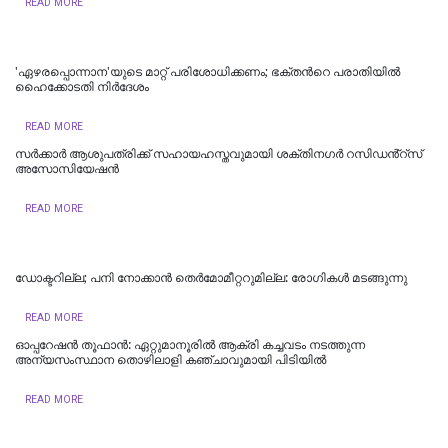
READ MORE
'ഏഴരപ്പൊന്നാന'യുടെ മാറ്റ് പരിശോധിക്കണം; ഭക്തന്‍റെ പരാതിയിൽ
ഹെെക്കോടതി നിർദേശം
READ MORE
സർക്കാർ ആശുപത്രിക്ക് സഹായഹസ്തവുമായി ശക്തിനഗർ റസിഡൻ്റ്സ്
അസോസിയേഷൻ
READ MORE
ഡോക്ടറില്ല; പനി നോക്കാൻ തെർമോമീറ്ററുമില്ല: രോഗികൾ മടങ്ങുന്നു
READ MORE
ഓപ്പറേഷൻ തൂഫാൻ: ഏറ്റുമാനൂരിൽ ആക്രി കച്ചവടം നടത്തുന്ന
അന്യസംസ്ഥാന തൊഴിലാളി കഞ്ചാവുമായി പിടിയിൽ
READ MORE