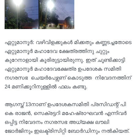
ഏറ്റുമാനൂർ: വഴിവിളക്കുകൾ മിക്കതും കണ്ണടച്ചതോടെ
ഏറ്റുമാനൂർ മഹാദേവ ക്ഷേത്രത്തിനു ചുറ്റും
കുറേനാളായി കൂരിരുട്ടായിരുന്നു. ഇത് ചൂണ്ടിക്കാട്ടി
ഏറ്റുമാനൂർ മഹാദേവക്ഷേത്ര ഉപദേശക സമിതി
നഗരസഭ ചെയർപേഴ്സണ്‌ കൊടുത്ത നിവേദനത്തിന്
24 മണിക്കൂറിനുള്ളിൽ ഫലം കണ്ടു.
ആഗസ്ത് 13നാണ് ഉപദേശകസമിതി പ്രസിഡന്റ്‌ പി
കെ രാജൻ, സെക്രട്ടറി മഹേഷ്‌രാഘവൻ എന്നിവർ
ഒപ്പിട്ട നിവേദനം നഗരസഭ അധ്യക്ഷ ലൗലി
ജോർജിനും ഇലക്ട്രിസിറ്റി ബോർഡിനും നൽകിയത്.