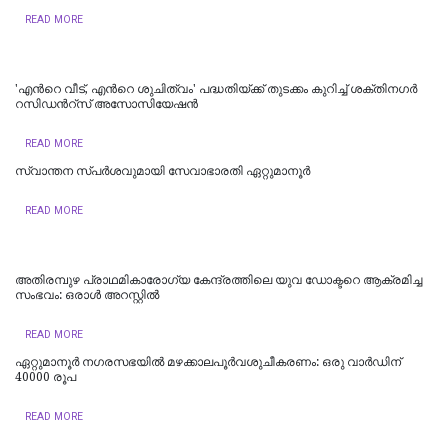
READ MORE
'എന്‍റെ വീട്, എന്‍റെ ശുചിത്വം' പദ്ധതിയ്ക്ക് തുടക്കം കുറിച്ച് ശക്തിനഗര്‍
റസിഡന്‍റ്സ് അസോസിയേഷന്‍
READ MORE
സ്വാന്തന സ്പർശവുമായി സേവാഭാരതി ഏറ്റുമാനൂർ
READ MORE
അതിരമ്പുഴ പ്രാഥമികാരോഗ്യ കേന്ദ്രത്തിലെ യുവ ഡോക്ടറെ ആക്രമിച്ച
സംഭവം: ഒരാൾ അറസ്റ്റിൽ
READ MORE
ഏറ്റുമാനൂര്‍ നഗരസഭയില്‍ മഴക്കാലപൂര്‍വശുചീകരണം: ഒരു വാര്‍ഡിന്
40000 രൂപ
READ MORE