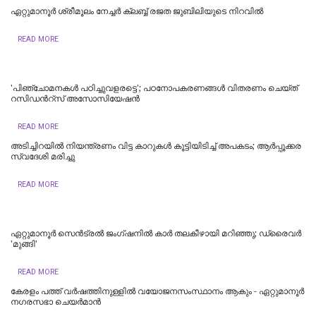
ഏറ്റുമാനൂർ ശ്രീമൂലം നേച്ചർ ക്ലബ്ബ് രജത ജുബിലിയുടെ നിറവിൽ
READ MORE
'പിഞ്ചോമനകള്‍ പഠിച്ചുവളരട്ടെ'; പഠനോപകരണങ്ങള്‍ വിതരണം ചെയ്ത്
റസിഡന്‍റ്സ് അസോസിയേഷന്‍
READ MORE
അടിച്ചിറയിൽ നിയന്ത്രണം വിട്ട കാറുകൾ കൂട്ടിയിടിച്ച് അപകടം; ആർപ്പൂക്കര
സ്വദേശി മരിച്ചു
READ MORE
ഏറ്റുമാനൂര്‍ സെന്‍ട്രല്‍ ജംഗ്ഷനില്‍ കാര്‍ തലകീഴായി മറിഞ്ഞു; ഡ്രൈവര്‍
'മുങ്ങി'
READ MORE
കേരളം പത്ത് വർഷത്തിനുള്ളിൽ വയോജനസംസ്ഥാനം ആകും - ഏറ്റുമാനൂർ
നഗരസഭാ ചെയർമാൻ