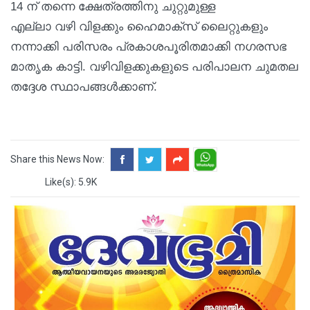
14 ന് തന്നെ ക്ഷേത്രത്തിനു ചുറ്റുമുള്ള
എല്ലാ വഴി വിളക്കും ഹൈമാക്സ് ലൈറ്റുകളും
നന്നാക്കി പരിസരം പ്രകാശപൂരിതമാക്കി നഗരസഭ
മാതൃക കാട്ടി. വഴിവിളക്കുകളുടെ പരിപാലന ചുമതല
തദ്ദേശ സ്ഥാപങ്ങൾക്കാണ്.
Share this News Now:
Like(s): 5.9K