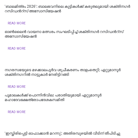
'ബാലമിത്രം 2026': ബാലഭവനിലെ കുട്ടികൾക്ക് കരുതലുമായി ശക്തിനഗർ
റസിഡന്‍റ്സ് അസോസിയേഷന്‍
READ MORE
ഓൺലൈൻ വായനാ മത്സരം സംഘടിപ്പിച്ച് ശക്തിനഗർ റസിഡന്‍റ്സ്
അസോസിയേഷൻ
READ MORE
നഗരസഭയുടെ മഴക്കാലപൂർവ ശുചീകരണം താളംതെറ്റി; ഏറ്റുമാനൂർ
ശക്തിനഗറിൽ നാട്ടുകാർ നേരിട്ടിറങ്ങി
READ MORE
പൂമാലകള്‍ക്ക് പൊന്നിന്‍വില: പരാതിയുമായി ഏറ്റുമാനൂര്‍
മഹാദേവക്ഷേത്രോപദേശകസമിതി
READ MORE
'ഇസ്തിരിപ്പെട്ടി ഓഫാക്കാൻ മറന്നു'; അതിരമ്പുഴയിൽ വീടിന് തീപിടിച്ചു