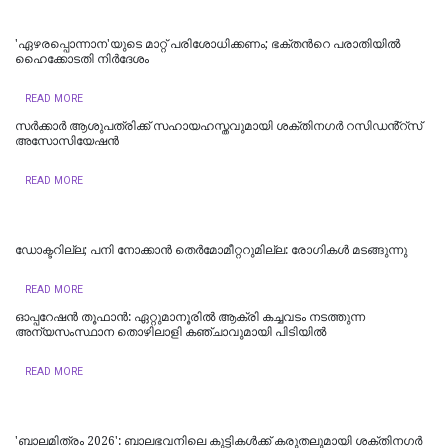
'ഏഴരപ്പൊന്നാന'യുടെ മാറ്റ് പരിശോധിക്കണം; ഭക്തന്‍റെ പരാതിയിൽ
ഹെെക്കോടതി നിർദേശം
READ MORE
സർക്കാർ ആശുപത്രിക്ക് സഹായഹസ്തവുമായി ശക്തിനഗർ റസിഡൻ്റ്സ്
അസോസിയേഷൻ
READ MORE
ഡോക്ടറില്ല; പനി നോക്കാൻ തെർമോമീറ്ററുമില്ല: രോഗികൾ മടങ്ങുന്നു
READ MORE
ഓപ്പറേഷൻ തൂഫാൻ: ഏറ്റുമാനൂരിൽ ആക്രി കച്ചവടം നടത്തുന്ന
അന്യസംസ്ഥാന തൊഴിലാളി കഞ്ചാവുമായി പിടിയിൽ
READ MORE
'ബാലമിത്രം 2026': ബാലഭവനിലെ കുട്ടികൾക്ക് കരുതലുമായി ശക്തിനഗർ