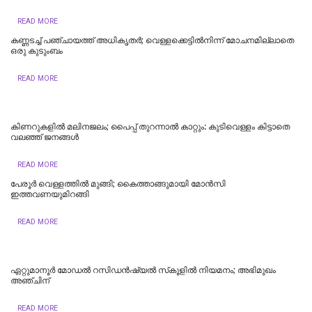
READ MORE
കണ്ണടച്ച് പഞ്ചായത്ത് അധികൃതര്‍; വെള്ളക്കെട്ടില്‍നിന്ന് മോചനമില്ലാതെ
ഒരു കുടുംബം
READ MORE
കിണറുകളില്‍ മലിനജലം; പൈപ്പ് തുറന്നാല്‍ കാറ്റും: കുടിവെള്ളം കിട്ടാതെ
വലഞ്ഞ് ജനങ്ങള്‍
READ MORE
പേരൂർ വെള്ളത്തിൽ മുങ്ങി; കൈത്താങ്ങുമായി മോൻസി
ഇത്തവണയുമിറങ്ങി
READ MORE
ഏറ്റുമാനൂർ മോഡൽ റസിഡൻഷ്യൽ സ്‌കൂളിൽ നിയമനം; അഭിമുഖം
അഞ്ചിന്
READ MORE