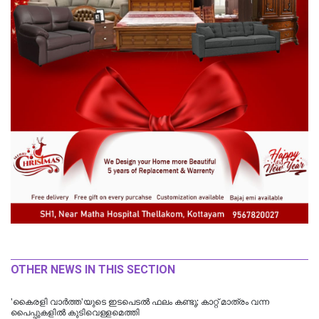
OTHER NEWS IN THIS SECTION
'കൈരളി വാർത്ത'യുടെ ഇടപെടൽ ഫലം കണ്ടു; കാറ്റ് മാത്രം വന്ന
പൈപ്പുകളിൽ കുടിവെള്ളമെത്തി