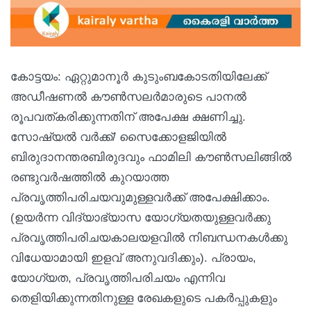
കോട്ടയം: ഏറ്റുമാനൂർ കുടുംബകോടതിയിലേക്ക്
അഡീഷണൽ കൗൺസലർമാരുടെ പാനൽ
രൂപവത്കരിക്കുന്നതിന് അപേക്ഷ ക്ഷണിച്ചു.
സോഷ്യൽ വർക്ക്/ സൈക്കോളജിയിൽ
ബിരുദാനന്തരബിരുദവും ഫാമിലി കൗൺസലിങ്ങിൽ
രണ്ടുവർഷത്തിൽ കുറയാത്ത
പ്രവൃത്തിപരിചയവുമുള്ളവർക്ക് അപേക്ഷിക്കാം.
(ഉയർന്ന വിദ്യാഭ്യാസ യോഗ്യതയുള്ളവർക്കു
പ്രവൃത്തിപരിചയകാലയളവിൽ നിബന്ധനകൾക്കു
വിധേയാമായി ഇളവ് അനുവദിക്കും). പ്രായം,
യോഗ്യത, പ്രവൃത്തിപരിചയം എന്നിവ
തെളിയിക്കുന്നതിനുള്ള രേഖകളുടെ പകർപ്പുകളും