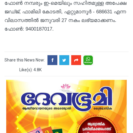
ഫോൺ നമ്പരും ഇ-മെയിലും സഹിതമുള്ള അപേക്ഷ
ജഡ്ജ്, ഫാമിലി കോടതി, ഏറ്റുമാനൂർ - 686631 എന്ന
വിലാസത്തിൽ ജനുവരി 27 നകം ലഭ്യമാക്കണം.
ഫോൺ: 9400187017.
Share this News Now:
Like(s): 4.8K