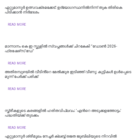
ഏറ്റുമാനൂർ ഉത്സവക്രമക്കേട്: ഉദ്യോഗസ്ഥനിൽനിന്ന് തുക തിരികെ
പിടിക്കാൻ നിർദേശം
READ MORE
മാന്നാനം കെ ഇ സ്കൂളില്‍ സ്വപ്നങ്ങൾക്ക് ചിറകേകി "ഡോണ്‍ 2026-
ഫ്രഷേഴ്‌സ് ഡേ"
READ MORE
അതിരമ്പുഴയില്‍ വീടിൻ്റെ മേൽക്കൂര ഇടിഞ്ഞ് വീണു; കുട്ടികൾ ഉൾപ്പെടെ
മൂന്ന് പേർക്ക് പരിക്ക്
READ MORE
സ്ത്രീകളുടെ കരങ്ങളിൽ ഹരിതവിപ്ലവം: 'എന്‍റെ അടുക്കളത്തോട്ടം'
പദ്ധതിയ്ക്ക് തുടക്കം
READ MORE
ഏറ്റുമാനൂർ ശ്രീമൂലം നേച്ചർ ക്ലബ്ബ് രജത ജുബിലിയുടെ നിറവിൽ