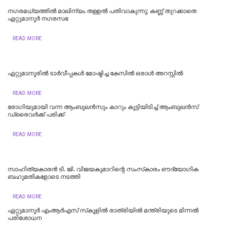
നഗരമധ്യത്തില്‍ മാലിന്യം തള്ളല്‍ പതിവാകുന്നു; കണ്ണ് തുറക്കാതെ
ഏറ്റുമാനൂര്‍ നഗരസഭ
READ MORE
ഏറ്റുമാനൂരില്‍ ടാർവീപ്പകൾ മോഷ്ടിച്ച കേസിൽ ഒരാൾ അറസ്റ്റിൽ
READ MORE
രോഗിയുമായി വന്ന ആംബുലൻസും കാറും കൂട്ടിയിടിച്ച് ആംബുലൻസ്
ഡ്രൈവർക്ക് പരിക്ക്
READ MORE
സാഹിത്യകാരൻ ടി. ജി. വിജയകുമാറിന്റെ സംസ്‌കാരം ഔദ്യോഗിക
ബഹുമതികളോടെ നടത്തി
READ MORE
ഏറ്റുമാനൂർ എംആർഎസ് സ്‌കൂളിൽ രാത്രിയിൽ മന്ത്രിയുടെ മിന്നൽ
പരിശോധന