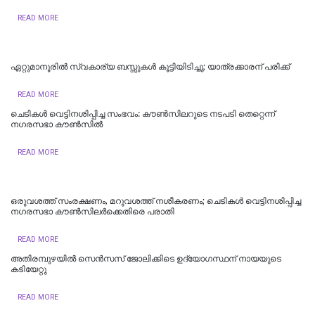
READ MORE
ഏറ്റുമാനൂരിൽ സ്വകാര്യ ബസ്സുകൾ കൂട്ടിയിടിച്ചു; യാത്രക്കാരന് പരിക്ക്
READ MORE
ചെടികള്‍ വെട്ടിനശിപ്പിച്ച സംഭവം: കൗണ്‍സിലറുടെ നടപടി തെറ്റെന്ന്
നഗരസഭാ കൗണ്‍സില്‍
READ MORE
ഒരുവശത്ത് സംരക്ഷണം, മറുവശത്ത് നശീകരണം; ചെടികൾ വെട്ടിനശിപ്പിച്ച
നഗരസഭാ കൗൺസിലർക്കെതിരെ പരാതി
READ MORE
അതിരമ്പുഴയില്‍ സെൻസസ് ജോലിക്കിടെ ഉദ്യോഗസ്ഥന് നായയുടെ
കടിയേറ്റു
READ MORE