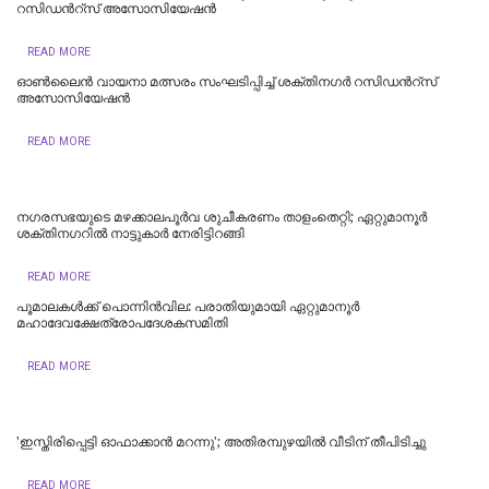
റസിഡന്‍റ്സ് അസോസിയേഷന്‍
READ MORE
ഓൺലൈൻ വായനാ മത്സരം സംഘടിപ്പിച്ച് ശക്തിനഗർ റസിഡന്‍റ്സ്
അസോസിയേഷൻ
READ MORE
നഗരസഭയുടെ മഴക്കാലപൂർവ ശുചീകരണം താളംതെറ്റി; ഏറ്റുമാനൂർ
ശക്തിനഗറിൽ നാട്ടുകാർ നേരിട്ടിറങ്ങി
READ MORE
പൂമാലകള്‍ക്ക് പൊന്നിന്‍വില: പരാതിയുമായി ഏറ്റുമാനൂര്‍
മഹാദേവക്ഷേത്രോപദേശകസമിതി
READ MORE
'ഇസ്തിരിപ്പെട്ടി ഓഫാക്കാൻ മറന്നു'; അതിരമ്പുഴയിൽ വീടിന് തീപിടിച്ചു
READ MORE