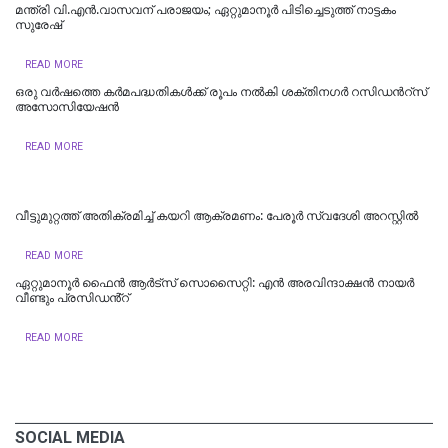
മന്ത്രി വി.എന്‍.വാസവന് പരാജയം; ഏറ്റുമാനൂര്‍ പിടിച്ചെടുത്ത് നാട്ടകം
സുരേഷ്
READ MORE
ഒരു വർഷത്തെ കര്‍മപദ്ധതികള്‍ക്ക് രൂപം നല്‍കി ശക്തിനഗർ റസിഡന്‍റ്സ്
അസോസിയേഷൻ
READ MORE
വീട്ടുമുറ്റത്ത് അതിക്രമിച്ച് കയറി ആക്രമണം: പേരൂർ സ്വദേശി അറസ്റ്റിൽ
READ MORE
ഏറ്റുമാനൂർ ഫൈൻ ആർട്സ് സൊസൈറ്റി: എൻ അരവിന്ദാക്ഷൻ നായർ
വീണ്ടും പ്രസിഡൻ്റ്
READ MORE
SOCIAL MEDIA