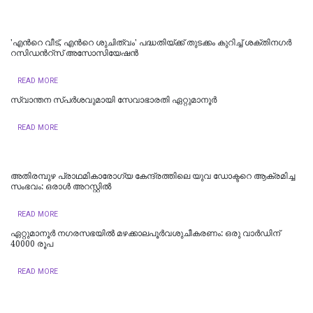
'എന്‍റെ വീട്, എന്‍റെ ശുചിത്വം' പദ്ധതിയ്ക്ക് തുടക്കം കുറിച്ച് ശക്തിനഗര്‍
റസിഡന്‍റ്സ് അസോസിയേഷന്‍
READ MORE
സ്വാന്തന സ്പർശവുമായി സേവാഭാരതി ഏറ്റുമാനൂർ
READ MORE
അതിരമ്പുഴ പ്രാഥമികാരോഗ്യ കേന്ദ്രത്തിലെ യുവ ഡോക്ടറെ ആക്രമിച്ച
സംഭവം: ഒരാൾ അറസ്റ്റിൽ
READ MORE
ഏറ്റുമാനൂര്‍ നഗരസഭയില്‍ മഴക്കാലപൂര്‍വശുചീകരണം: ഒരു വാര്‍ഡിന്
40000 രൂപ
READ MORE