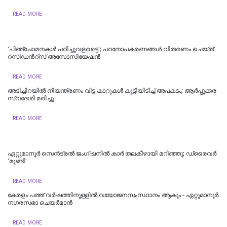
READ MORE
'പിഞ്ചോമനകള്‍ പഠിച്ചുവളരട്ടെ'; പഠനോപകരണങ്ങള്‍ വിതരണം ചെയ്ത്
റസിഡന്‍റ്സ് അസോസിയേഷന്‍
READ MORE
അടിച്ചിറയിൽ നിയന്ത്രണം വിട്ട കാറുകൾ കൂട്ടിയിടിച്ച് അപകടം; ആർപ്പൂക്കര
സ്വദേശി മരിച്ചു
READ MORE
ഏറ്റുമാനൂര്‍ സെന്‍ട്രല്‍ ജംഗ്ഷനില്‍ കാര്‍ തലകീഴായി മറിഞ്ഞു; ഡ്രൈവര്‍
'മുങ്ങി'
READ MORE
കേരളം പത്ത് വർഷത്തിനുള്ളിൽ വയോജനസംസ്ഥാനം ആകും - ഏറ്റുമാനൂർ
നഗരസഭാ ചെയർമാൻ
READ MORE